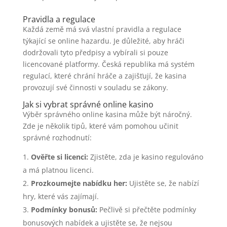
Pravidla a regulace
Každá země má svá vlastní pravidla a regulace
týkající se online hazardu. Je důležité, aby hráči
dodržovali tyto předpisy a vybírali si pouze
licencované platformy. Česká republika má systém
regulací, které chrání hráče a zajišťují, že kasina
provozují své činnosti v souladu se zákony.
Jak si vybrat správné online kasino
Výběr správného online kasina může být náročný.
Zde je několik tipů, které vám pomohou učinit
správné rozhodnutí:
Ověřte si licenci:
Zjistěte, zda je kasino regulováno
a má platnou licenci.
Prozkoumejte nabídku her:
Ujistěte se, že nabízí
hry, které vás zajímají.
Podmínky bonusů:
Pečlivě si přečtěte podmínky
bonusových nabídek a ujistěte se, že nejsou