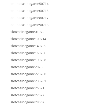
onlinecasinogame50714
onlinecasinogame60715
onlinecasinogame80717
onlinecasinogame90718
slotcasinogame01075
slotcasinogame100714
slotcasinogame140755
slotcasinogame160756
slotcasinogame190758
slotcasinogame2076
slotcasinogame220760
slotcasinogame230761
slotcasinogame26071
slotcasinogame27072
slotcasinogame29062