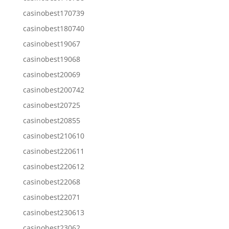
casinobest170739
casinobest180740
casinobest19067
casinobest19068
casinobest20069
casinobest200742
casinobest20725
casinobest20855
casinobest210610
casinobest220611
casinobest220612
casinobest22068
casinobest22071
casinobest230613
casinobest23062