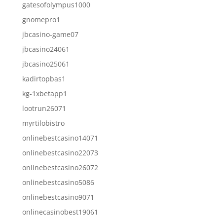
gatesofolympus1000
gnomepro1
jbcasino-game07
jbcasino24061
jbcasino25061
kadirtopbas1
kg-1xbetapp1
lootrun26071
myrtilobistro
onlinebestcasino14071
onlinebestcasino22073
onlinebestcasino26072
onlinebestcasino5086
onlinebestcasino9071
onlinecasinobest19061