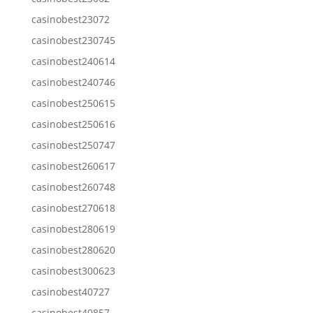
casinobest23072
casinobest230745
casinobest240614
casinobest240746
casinobest250615
casinobest250616
casinobest250747
casinobest260617
casinobest260748
casinobest270618
casinobest280619
casinobest280620
casinobest300623
casinobest40727
casinobest40857