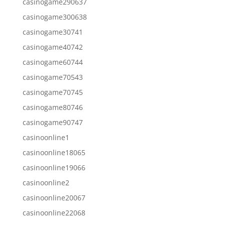
casinogame290637
casinogame300638
casinogame30741
casinogame40742
casinogame60744
casinogame70543
casinogame70745
casinogame80746
casinogame90747
casinoonline1
casinoonline18065
casinoonline19066
casinoonline2
casinoonline20067
casinoonline22068