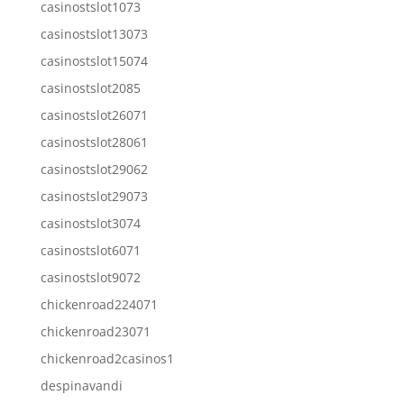
casinostslot1073
casinostslot13073
casinostslot15074
casinostslot2085
casinostslot26071
casinostslot28061
casinostslot29062
casinostslot29073
casinostslot3074
casinostslot6071
casinostslot9072
chickenroad224071
chickenroad23071
chickenroad2casinos1
despinavandi