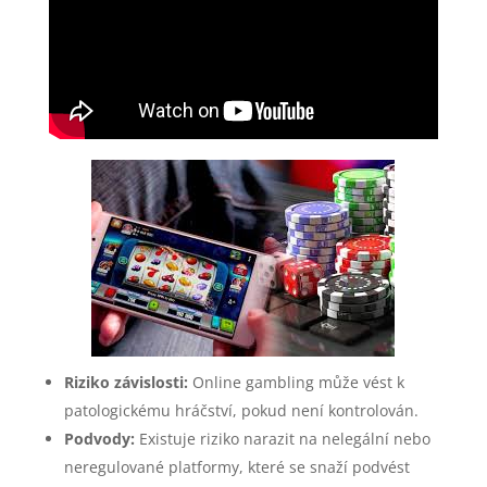
Riziko závislosti:
Online gambling může vést k
patologickému hráčství, pokud není kontrolován.
Podvody:
Existuje riziko narazit na nelegální nebo
neregulované platformy, které se snaží podvést