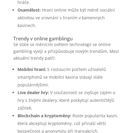
hráče.
Osamělost:
Hraní online může být méně sociální
aktivitou ve srovnání s hraním v kamenných
kasinech.
Trendy v online gamblingu
Se stále se měnícím světem technologií se online
gambling vyvíjí a přizpůsobuje novým trendům. Mezi
aktuální trendy patří:
Mobilní hraní:
S rostoucím počtem uživatelů
smartphonů se mobilní kasina stávají stále
populárnějšími.
Live dealer hry:
V současnosti se zvyšuje zájem o
hry s živými dealery, které poskytují autentičtější
zážitek.
Blockchain a kryptoměny:
Roste popularita kasin,
která akceptují kryptoměny, což přináší větší
bezpečnost a anonymitu při transakcích.