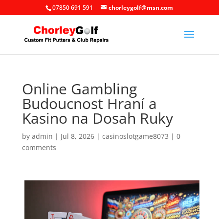
07850 691 591
chorleygolf@msn.com
Online Gambling
Budoucnost Hraní a
Kasino na Dosah Ruky
by
admin
|
Jul 8, 2026
|
casinoslotgame8073
|
0
comments