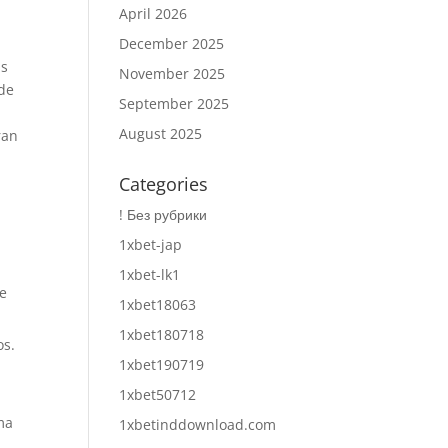
April 2026
December 2025
as
November 2025
 de
September 2025
August 2025
ran
Categories
! Без рубрики
1xbet-jap
1xbet-lk1
ue
1xbet18063
1xbet180718
os.
1xbet190719
1xbet50712
ma
1xbetinddownload.com