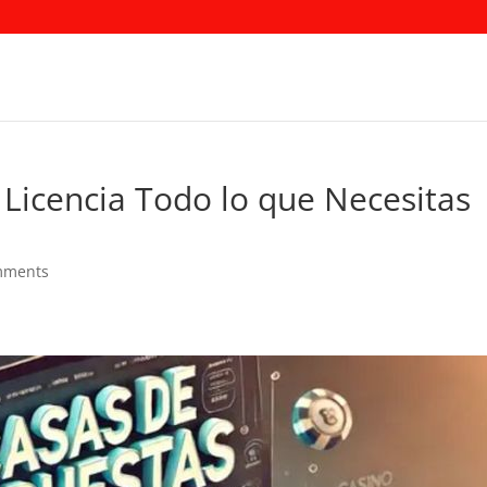
 Licencia Todo lo que Necesitas
mments