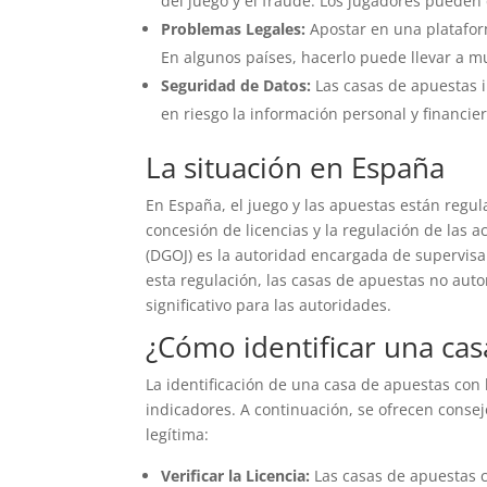
del juego y el fraude. Los jugadores pueden
Problemas Legales:
Apostar en una plataform
En algunos países, hacerlo puede llevar a m
Seguridad de Datos:
Las casas de apuestas i
en riesgo la información personal y financie
La situación en España
En España, el juego y las apuestas están regul
concesión de licencias y la regulación de las 
(DGOJ) es la autoridad encargada de supervisar
esta regulación, las casas de apuestas no aut
significativo para las autoridades.
¿Cómo identificar una cas
La identificación de una casa de apuestas con 
indicadores. A continuación, se ofrecen conse
legítima:
Verificar la Licencia:
Las casas de apuestas c