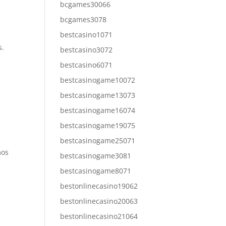
bcgames30066
bcgames3078
bestcasino1071
s.
bestcasino3072
bestcasino6071
bestcasinogame10072
bestcasinogame13073
bestcasinogame16074
bestcasinogame19075
bestcasinogame25071
mos
bestcasinogame3081
bestcasinogame8071
bestonlinecasino19062
bestonlinecasino20063
bestonlinecasino21064