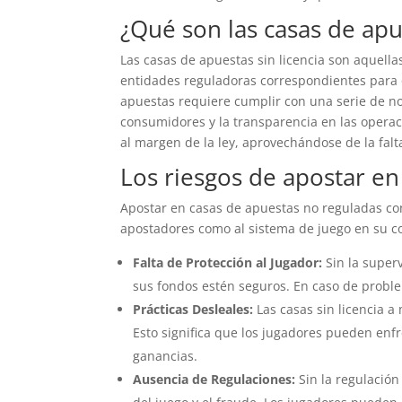
¿Qué son las casas de apue
Las casas de apuestas sin licencia son aquellas
entidades reguladoras correspondientes para 
apuestas requiere cumplir con una serie de no
consumidores y la transparencia en las opera
al margen de la ley, aprovechándose de la falta
Los riesgos de apostar en 
Apostar en casas de apuestas no reguladas co
apostadores como al sistema de juego en su co
Falta de Protección al Jugador:
Sin la super
sus fondos estén seguros. En caso de proble
Prácticas Desleales:
Las casas sin licencia 
Esto significa que los jugadores pueden enfr
ganancias.
Ausencia de Regulaciones:
Sin la regulació