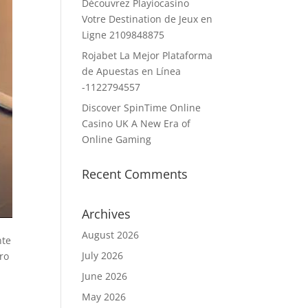
Découvrez Playiocasino
Votre Destination de Jeux en
Ligne 2109848875
Rojabet La Mejor Plataforma
de Apuestas en Línea
-1122794557
Discover SpinTime Online
Casino UK A New Era of
Online Gaming
Recent Comments
Archives
August 2026
nte
July 2026
ro
June 2026
May 2026