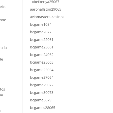
1xbetkenya25067
rio.
aaronallston29065
aviamasters-casinos
pone
bcgame1084
bcgame2077
bcgame22061
bcgame23061
ra la
bcgame24062
de
bcgame25063
bcgame26064
bcgame27064
bcgame29072
rtos
bcgame30073
ma
bcgame5079
bcgames28065
u