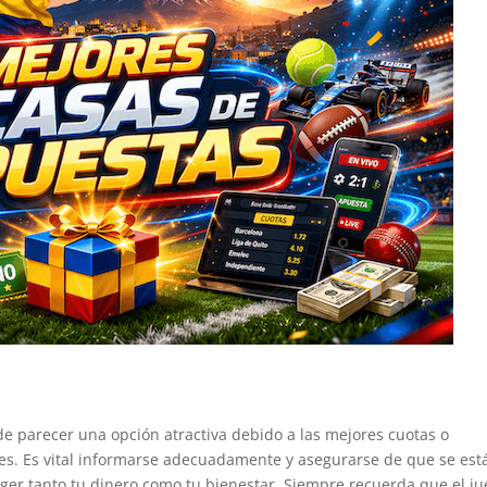
de parecer una opción atractiva debido a las mejores cuotas o
es. Es vital informarse adecuadamente y asegurarse de que se est
ger tanto tu dinero como tu bienestar. Siempre recuerda que el j