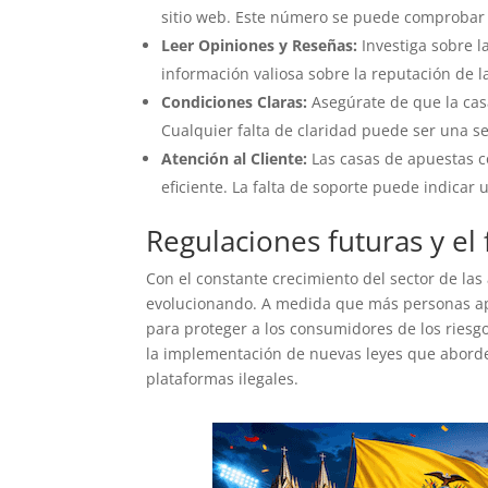
sitio web. Este número se puede comprobar e
Leer Opiniones y Reseñas:
Investiga sobre l
información valiosa sobre la reputación de l
Condiciones Claras:
Asegúrate de que la cas
Cualquier falta de claridad puede ser una s
Atención al Cliente:
Las casas de apuestas co
eficiente. La falta de soporte puede indicar
Regulaciones futuras y el
Con el constante crecimiento del sector de la
evolucionando. A medida que más personas apu
para proteger a los consumidores de los riesg
la implementación de nuevas leyes que aborde
plataformas ilegales.