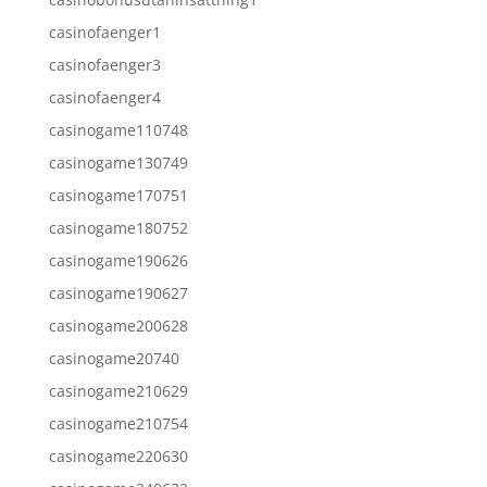
casinofaenger1
casinofaenger3
casinofaenger4
casinogame110748
casinogame130749
casinogame170751
casinogame180752
casinogame190626
casinogame190627
casinogame200628
casinogame20740
casinogame210629
casinogame210754
casinogame220630