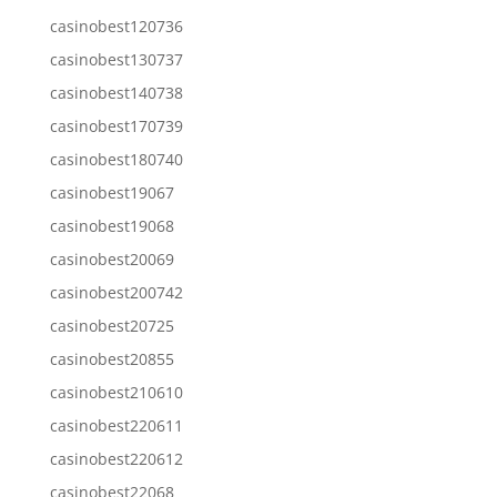
casinobest120736
casinobest130737
casinobest140738
casinobest170739
casinobest180740
casinobest19067
casinobest19068
casinobest20069
casinobest200742
casinobest20725
casinobest20855
casinobest210610
casinobest220611
casinobest220612
casinobest22068