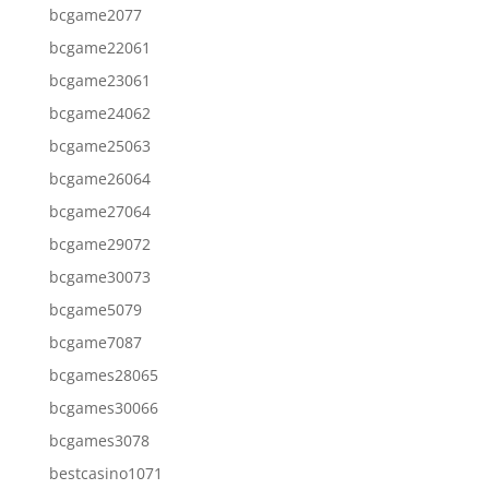
bcgame2077
bcgame22061
bcgame23061
bcgame24062
bcgame25063
bcgame26064
bcgame27064
bcgame29072
bcgame30073
bcgame5079
bcgame7087
bcgames28065
bcgames30066
bcgames3078
bestcasino1071