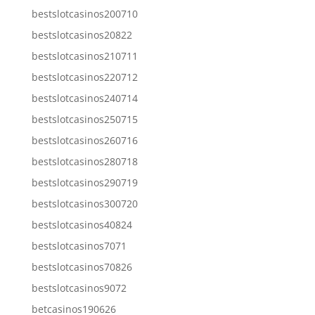
bestslotcasinos200710
bestslotcasinos20822
bestslotcasinos210711
bestslotcasinos220712
bestslotcasinos240714
bestslotcasinos250715
bestslotcasinos260716
bestslotcasinos280718
bestslotcasinos290719
bestslotcasinos300720
bestslotcasinos40824
bestslotcasinos7071
bestslotcasinos70826
bestslotcasinos9072
betcasinos190626