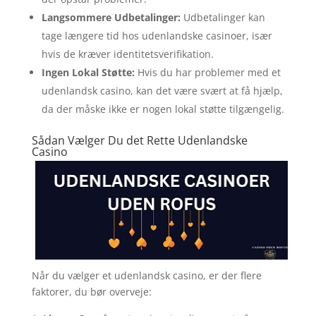
Langsommere Udbetalinger:
Udbetalinger kan
tage længere tid hos udenlandske casinoer, især
hvis de kræver identitetsverifikation.
Ingen Lokal Støtte:
Hvis du har problemer med et
udenlandsk casino, kan det være svært at få hjælp,
da der måske ikke er nogen lokal støtte tilgængelig.
Sådan Vælger Du det Rette Udenlandske
Casino
Når du vælger et udenlandsk casino, er der flere
faktorer, du bør overveje: