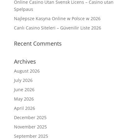
Online Casino Utan Svensk Licens – Casino utan
Spelpaus
Najlepsze Kasyna Online w Polsce w 2026
Canlı Casino Siteleri – Güvenilir Liste 2026
Recent Comments
Archives
August 2026
July 2026
June 2026
May 2026
April 2026
December 2025
November 2025
September 2025