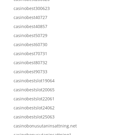
casinobest300623
casinobest40727
casinobest40857
casinobest50729
casinobest60730
casinobest70731
casinobest80732
casinobest90733
casinobestslot19064
casinobestslot20065
casinobestslot22061
casinobestslot24062
casinobestslot25063
casinobonusutaninsattning.net
casinobonusutaninsattning1