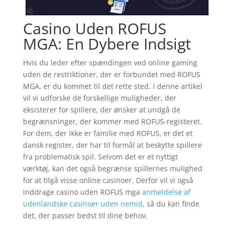
Casino Uden ROFUS
MGA: En Dybere Indsigt
Hvis du leder efter spændingen ved online gaming
uden de restriktioner, der er forbundet med ROFUS
MGA, er du kommet til det rette sted. I denne artikel
vil vi udforske de forskellige muligheder, der
eksisterer for spillere, der ønsker at undgå de
begrænsninger, der kommer med ROFUS-registeret.
For dem, der ikke er familie med ROFUS, er det et
dansk register, der har til formål at beskytte spillere
fra problematisk spil. Selvom det er et nyttigt
værktøj, kan det også begrænse spillernes mulighed
for at tilgå visse online casinoer. Derfor vil vi også
inddrage casino uden ROFUS mga
anmeldelse af
udenlandske casinoer uden nemid
, så du kan finde
det, der passer bedst til dine behov.