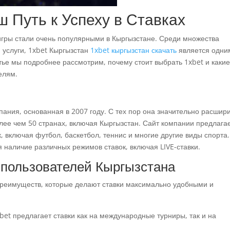
ш Путь к Успеху в Ставках
 игры стали очень популярными в Кыргызстане. Среди множества
 услуги, 1xbet Кыргызстан
1xbet кыргызстан скачать
является одни
тье мы подробнее рассмотрим, почему стоит выбрать 1xbet и каки
елям.
ания, основанная в 2007 году. С тех пор она значительно расшир
олее чем 50 странах, включая Кыргызстан. Сайт компании предлага
 включая футбол, баскетбол, теннис и многие другие виды спорта.
 наличие различных режимов ставок, включая LIVE-ставки.
 пользователей Кыргызстана
преимуществ, которые делают ставки максимально удобными и
bet предлагает ставки как на международные турниры, так и на