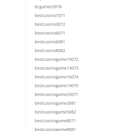
bcgames3078
bestcasino1071
bestcasino3072
bestcasino6071
bestcasino6081
bestcasino8082
bestcasinogame10072
bestcasinogame13073
bestcasinogame16074
bestcasinogame19075
bestcasinogame25071
bestcasinogame3081
bestcasinogame5082
bestcasinogame8071
bestcasinogame8081