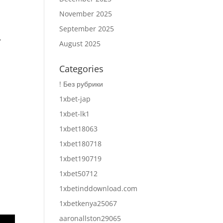
November 2025
September 2025
,
August 2025
Categories
! Без рубрики
1xbet-jap
1xbet-lk1
1xbet18063
1xbet180718
1xbet190719
1xbet50712
1xbetinddownload.com
1xbetkenya25067
aaronallston29065