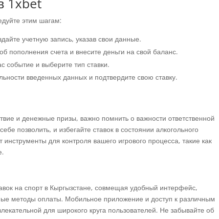
в 1xbet
ледуйте этим шагам:
здайте учетную запись, указав свои данные.
б пополнения счета и внесите деньги на свой баланс.
 событие и выберите тип ставки.
льности введенных данных и подтвердите свою ставку.
ствие и денежные призы, важно помнить о важности ответственной
себе позволить, и избегайте ставок в состоянии алкогольного
т инструменты для контроля вашего игрового процесса, такие как
е.
авок на спорт в Кыргызстане, совмещая удобный интерфейс,
ые методы оплаты. Мобильное приложение и доступ к различным
екательной для широкого круга пользователей. Не забывайте об