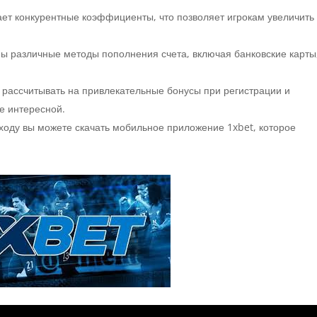
ет конкурентные коэффициенты, что позволяет игрокам увеличить
ны различные методы пополнения счета, включая банковские карты
 рассчитывать на привлекательные бонусы при регистрации и
е интересной.
 ходу вы можете скачать мобильное приложение 1xbet, которое