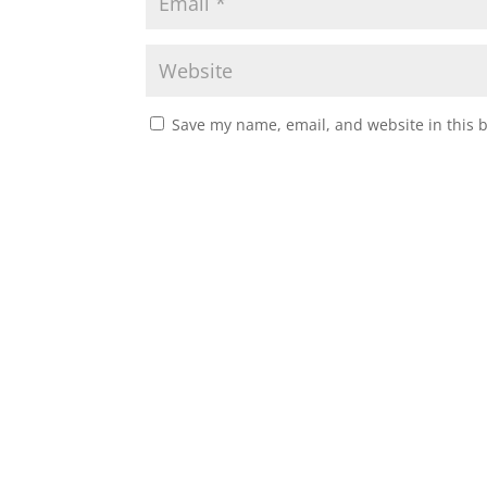
Save my name, email, and website in this 