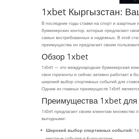
1xbet Кыргызстан: Ва
В последние годы ставки на спорт и азартные
букмекерских контор, которые предлагают свои
самых востребованных и надежных. В этой ста
преимущества он предлагает своим пользоват
Обзор 1xbet
1xbet — это международная букмекерская комп
свои горизонты и сейчас активно работает в б
широкий выбор спортивных событий для ставок,
Одним из главных преимуществ 1xbet является
Преимущества 1xbet для
1xbet предлагает своим клиентам множество 
выгодными:
Широкий выбор спортивных событий:
1x
местные события в Кыргызстане.