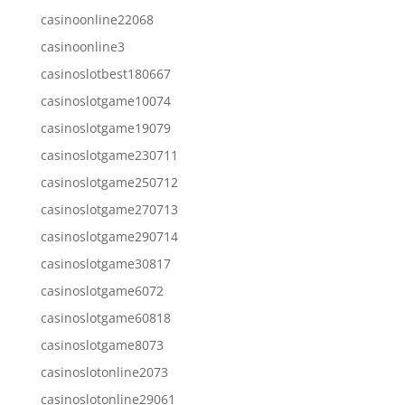
casinoonline22068
casinoonline3
casinoslotbest180667
casinoslotgame10074
casinoslotgame19079
casinoslotgame230711
casinoslotgame250712
casinoslotgame270713
casinoslotgame290714
casinoslotgame30817
casinoslotgame6072
casinoslotgame60818
casinoslotgame8073
casinoslotonline2073
casinoslotonline29061