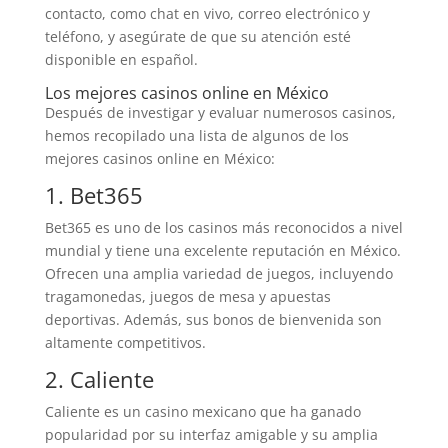
contacto, como chat en vivo, correo electrónico y
teléfono, y asegúrate de que su atención esté
disponible en español.
Los mejores casinos online en México
Después de investigar y evaluar numerosos casinos,
hemos recopilado una lista de algunos de los
mejores casinos online en México:
1. Bet365
Bet365 es uno de los casinos más reconocidos a nivel
mundial y tiene una excelente reputación en México.
Ofrecen una amplia variedad de juegos, incluyendo
tragamonedas, juegos de mesa y apuestas
deportivas. Además, sus bonos de bienvenida son
altamente competitivos.
2. Caliente
Caliente es un casino mexicano que ha ganado
popularidad por su interfaz amigable y su amplia