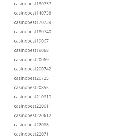
casinobest130737
casinobest140738
casinobest170739
casinobest180740
casinobest19067
casinobest19068
casinobest20069
casinobest200742
casinobest20725
casinobest20855
casinobest210610
casinobest220611
casinobest220612
casinobest22068
casinobest22071