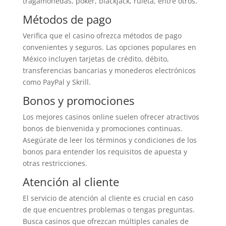
tragamonedas, póker, blackjack, ruleta, entre otros.
Métodos de pago
Verifica que el casino ofrezca métodos de pago
convenientes y seguros. Las opciones populares en
México incluyen tarjetas de crédito, débito,
transferencias bancarias y monederos electrónicos
como PayPal y Skrill.
Bonos y promociones
Los mejores casinos online suelen ofrecer atractivos
bonos de bienvenida y promociones continuas.
Asegúrate de leer los términos y condiciones de los
bonos para entender los requisitos de apuesta y
otras restricciones.
Atención al cliente
El servicio de atención al cliente es crucial en caso
de que encuentres problemas o tengas preguntas.
Busca casinos que ofrezcan múltiples canales de