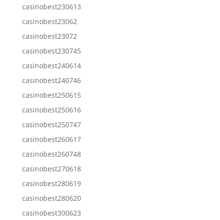
casinobest230613
casinobest23062
casinobest23072
casinobest230745
casinobest240614
casinobest240746
casinobest250615
casinobest250616
casinobest250747
casinobest260617
casinobest260748
casinobest270618
casinobest280619
casinobest280620
casinobest300623