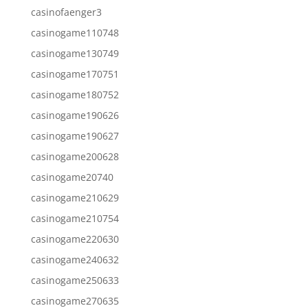
casinofaenger3
casinogame110748
casinogame130749
casinogame170751
casinogame180752
casinogame190626
casinogame190627
casinogame200628
casinogame20740
casinogame210629
casinogame210754
casinogame220630
casinogame240632
casinogame250633
casinogame270635