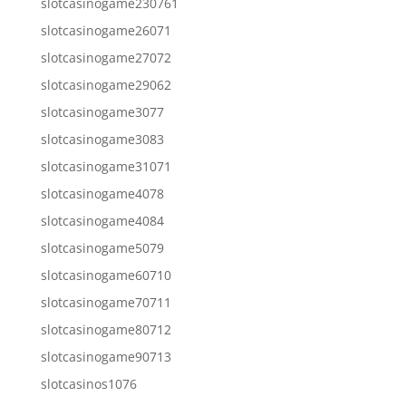
slotcasinogame230761
slotcasinogame26071
slotcasinogame27072
slotcasinogame29062
slotcasinogame3077
slotcasinogame3083
slotcasinogame31071
slotcasinogame4078
slotcasinogame4084
slotcasinogame5079
slotcasinogame60710
slotcasinogame70711
slotcasinogame80712
slotcasinogame90713
slotcasinos1076