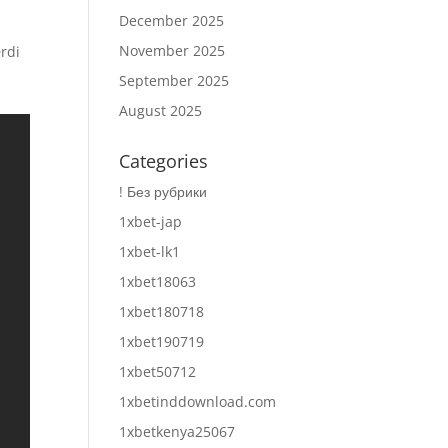
December 2025
November 2025
rdi
September 2025
August 2025
Categories
! Без рубрики
1xbet-jap
1xbet-lk1
1xbet18063
1xbet180718
1xbet190719
1xbet50712
1xbetinddownload.com
1xbetkenya25067