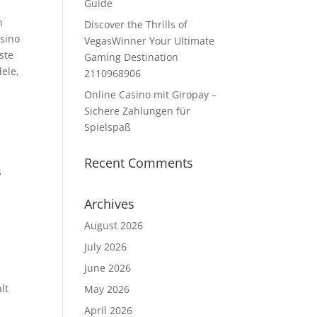
Guide
n
Discover the Thrills of
asino
VegasWinner Your Ultimate
ste
Gaming Destination
ele,
2110968906
Online Casino mit Giropay –
Sichere Zahlungen für
Spielspaß
Recent Comments
s
Archives
August 2026
July 2026
June 2026
lt
May 2026
April 2026