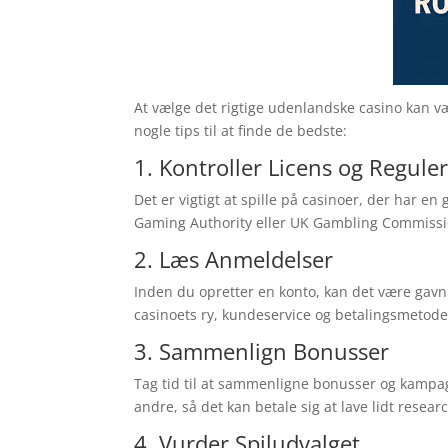
At vælge det rigtige udenlandske casino kan 
nogle tips til at finde de bedste:
1. Kontroller Licens og Regule
Det er vigtigt at spille på casinoer, der har e
Gaming Authority eller UK Gambling Commission
2. Læs Anmeldelser
Inden du opretter en konto, kan det være gavnli
casinoets ry, kundeservice og betalingsmetode
3. Sammenlign Bonusser
Tag tid til at sammenligne bonusser og kampag
andre, så det kan betale sig at lave lidt resear
4. Vurder Spiludvalget