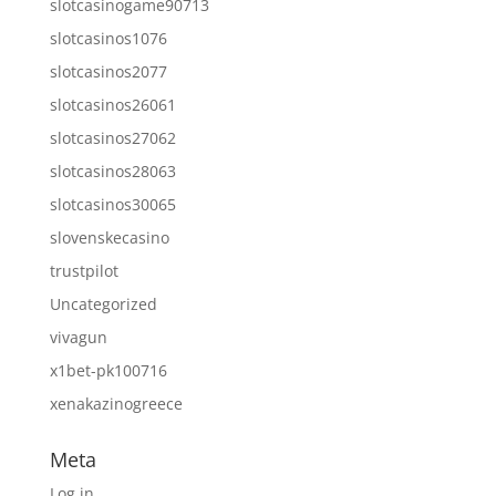
slotcasinogame90713
slotcasinos1076
slotcasinos2077
slotcasinos26061
slotcasinos27062
slotcasinos28063
slotcasinos30065
slovenskecasino
trustpilot
Uncategorized
vivagun
x1bet-pk100716
xenakazinogreece
Meta
Log in