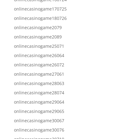
onlinecasinogame170725
onlinecasinogame180726
onlinecasinogame2079
onlinecasinogame2089
onlinecasinogame25071
onlinecasinogame26064
onlinecasinogame26072
onlinecasinogame27061
onlinecasinogame28063
onlinecasinogame28074
onlinecasinogame29064
onlinecasinogame29065
onlinecasinogame30067
onlinecasinogame30076