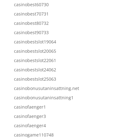
casinobest60730
casinobest70731
casinobest80732
casinobest90733
casinobestslot19064
casinobestslot20065
casinobestslot22061
casinobestslot24062
casinobestslot25063
casinobonusutaninsattning.net
casinobonusutaninsattning1
casinofaenger1
casinofaenger3
casinofaenger4
casinogame110748