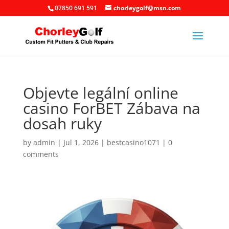
07850 691 591
chorleygolf@msn.com
Objevte legální online
casino ForBET Zábava na
dosah ruky
by
admin
|
Jul 1, 2026
|
bestcasino1071
|
0
comments