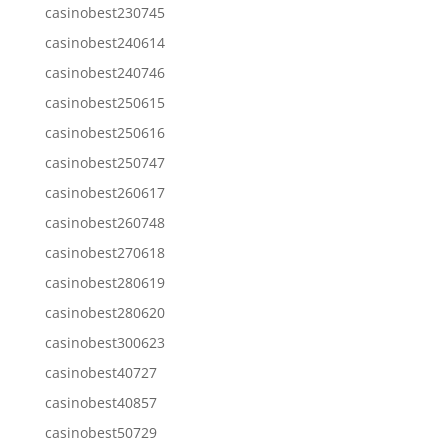
casinobest230745
casinobest240614
casinobest240746
casinobest250615
casinobest250616
casinobest250747
casinobest260617
casinobest260748
casinobest270618
casinobest280619
casinobest280620
casinobest300623
casinobest40727
casinobest40857
casinobest50729