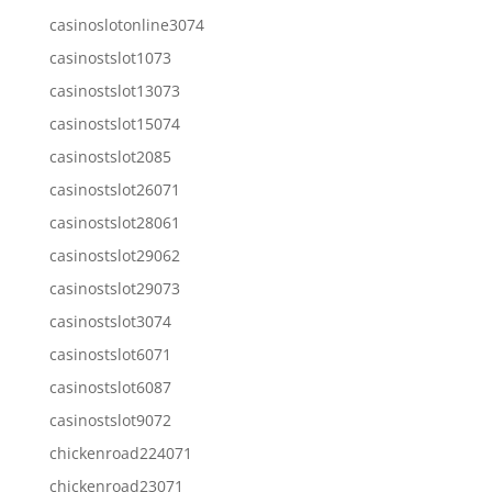
casinoslotonline3074
casinostslot1073
casinostslot13073
casinostslot15074
casinostslot2085
casinostslot26071
casinostslot28061
casinostslot29062
casinostslot29073
casinostslot3074
casinostslot6071
casinostslot6087
casinostslot9072
chickenroad224071
chickenroad23071