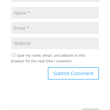
Save my name, email, and website in this
browser for the next time I comment.