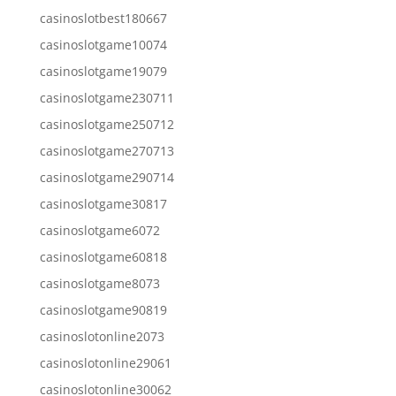
casinoslotbest180667
casinoslotgame10074
casinoslotgame19079
casinoslotgame230711
casinoslotgame250712
casinoslotgame270713
casinoslotgame290714
casinoslotgame30817
casinoslotgame6072
casinoslotgame60818
casinoslotgame8073
casinoslotgame90819
casinoslotonline2073
casinoslotonline29061
casinoslotonline30062