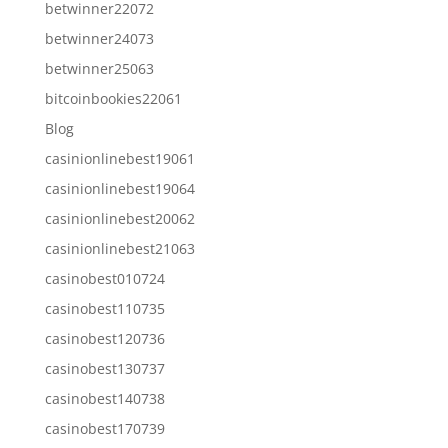
betwinner22072
betwinner24073
betwinner25063
bitcoinbookies22061
Blog
casinionlinebest19061
casinionlinebest19064
casinionlinebest20062
casinionlinebest21063
casinobest010724
casinobest110735
casinobest120736
casinobest130737
casinobest140738
casinobest170739