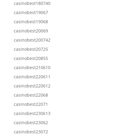
casinobest180740
casinobest19067
casinobest19068
casinobest20069
casinobest200742
casinobest20725
casinobest20855
casinobest210610
casinobest220611
casinobest220612
casinobest22068
casinobest22071
casinobest230613
casinobest23062
casinobest23072