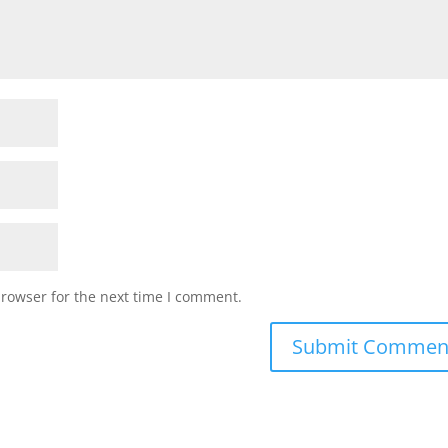
browser for the next time I comment.