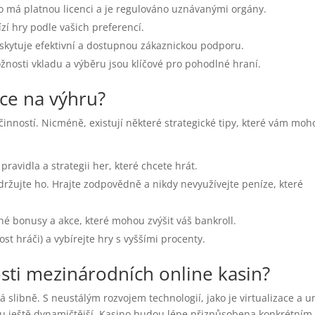
no má platnou licenci a je regulováno uznávanými orgány.
zí hry podle vašich preferencí.
oskytuje efektivní a dostupnou zákaznickou podporu.
osti vkladu a výběru jsou klíčové pro pohodlné hraní.
ce na výhru?
inností. Nicméně, existují některé strategické tipy, které vám moh
ravidla a strategii her, které chcete hrát.
držujte ho. Hrajte zodpovědně a nikdy nevyužívejte peníze, které
 bonusy a akce, které mohou zvýšit váš bankroll.
st hráči) a vybírejte hry s vyššími procenty.
ti mezinárodních online kasin?
slibně. S neustálým rozvojem technologií, jako je virtualizace a 
ou ještě dynamičtější. Kasino budou lépe přizpůsobena konkrétním