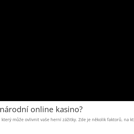
inárodní online kasino?
který může ovlivnit vaše herní zážitky. Zde je několik faktorů, na k