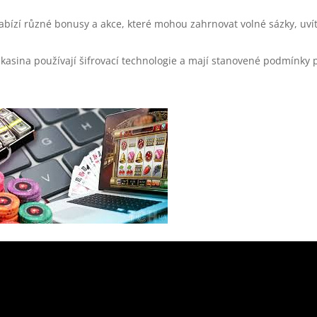
abízí různé bonusy a akce, které mohou zahrnovat volné sázky, uvít
asina používají šifrovací technologie a mají stanovené podmínky 