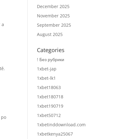
December 2025
November 2025
r a
September 2025
August 2025
Categories
! Без рубрики
tě.
1xbet-jap
1xbet-lk1
1xbet18063
1xbet180718
1xbet190719
1xbet50712
, po
1xbetinddownload.com
1xbetkenya25067