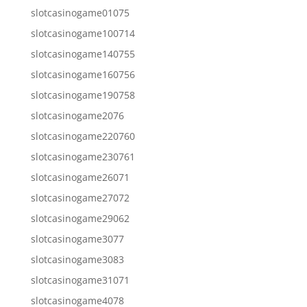
slotcasinogame01075
slotcasinogame100714
slotcasinogame140755
slotcasinogame160756
slotcasinogame190758
slotcasinogame2076
slotcasinogame220760
slotcasinogame230761
slotcasinogame26071
slotcasinogame27072
slotcasinogame29062
slotcasinogame3077
slotcasinogame3083
slotcasinogame31071
slotcasinogame4078