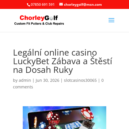
07850 691 591
chorleygolf@msn.com
Legální online casino
LuckyBet Zábava a Štěstí
na Dosah Ruky
by
admin
|
Jun 30, 2026
|
slotcasinos30065
|
0
comments