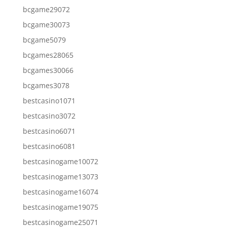
bcgame29072
bcgame30073
bcgame5079
bcgames28065
bcgames30066
bcgames3078
bestcasino1071
bestcasino3072
bestcasino6071
bestcasino6081
bestcasinogame10072
bestcasinogame13073
bestcasinogame16074
bestcasinogame19075
bestcasinogame25071