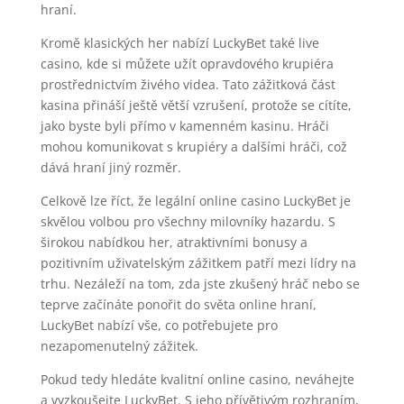
hraní.
Kromě klasických her nabízí LuckyBet také live
casino, kde si můžete užít opravdového krupiéra
prostřednictvím živého videa. Tato zážitková část
kasina přináší ještě větší vzrušení, protože se cítíte,
jako byste byli přímo v kamenném kasinu. Hráči
mohou komunikovat s krupiéry a dalšími hráči, což
dává hraní jiný rozměr.
Celkově lze říct, že legální online casino LuckyBet je
skvělou volbou pro všechny milovníky hazardu. S
širokou nabídkou her, atraktivními bonusy a
pozitivním uživatelským zážitkem patří mezi lídry na
trhu. Nezáleží na tom, zda jste zkušený hráč nebo se
teprve začínáte ponořit do světa online hraní,
LuckyBet nabízí vše, co potřebujete pro
nezapomenutelný zážitek.
Pokud tedy hledáte kvalitní online casino, neváhejte
a vyzkoušejte LuckyBet. S jeho přívětivým rozhraním,