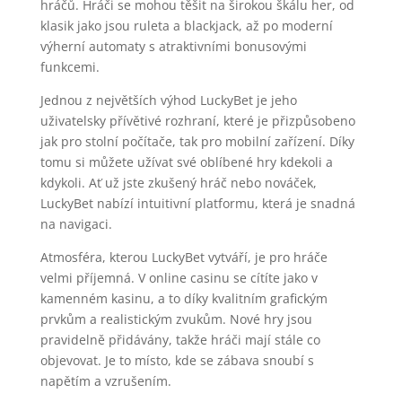
hráčů. Hráči se mohou těšit na širokou škálu her, od
klasik jako jsou ruleta a blackjack, až po moderní
výherní automaty s atraktivními bonusovými
funkcemi.
Jednou z největších výhod LuckyBet je jeho
uživatelsky přívětivé rozhraní, které je přizpůsobeno
jak pro stolní počítače, tak pro mobilní zařízení. Díky
tomu si můžete užívat své oblíbené hry kdekoli a
kdykoli. Ať už jste zkušený hráč nebo nováček,
LuckyBet nabízí intuitivní platformu, která je snadná
na navigaci.
Atmosféra, kterou LuckyBet vytváří, je pro hráče
velmi příjemná. V online casinu se cítíte jako v
kamenném kasinu, a to díky kvalitním grafickým
prvkům a realistickým zvukům. Nové hry jsou
pravidelně přidávány, takže hráči mají stále co
objevovat. Je to místo, kde se zábava snoubí s
napětím a vzrušením.