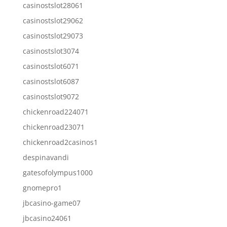
casinostslot28061
casinostslot29062
casinostslot29073
casinostslot3074
casinostslot6071
casinostslot6087
casinostslot9072
chickenroad224071
chickenroad23071
chickenroad2casinos1
despinavandi
gatesofolympus1000
gnomepro1
jbcasino-game07
jbcasino24061