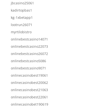
jbcasino25061
kadirtopbas1
kg-1xbetapp1
lootrun26071
myrtilobistro
onlinebestcasino14071
onlinebestcasino22073
onlinebestcasino26072
onlinebestcasino5086
onlinebestcasino9071
onlinecasinobest19061
onlinecasinobest20062
onlinecasinobest21063
onlinecasinobest22061
onlinecasinobet190619