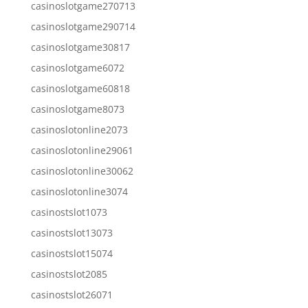
casinoslotgame270713
casinoslotgame290714
casinoslotgame30817
casinoslotgame6072
casinoslotgame60818
casinoslotgame8073
casinoslotonline2073
casinoslotonline29061
casinoslotonline30062
casinoslotonline3074
casinostslot1073
casinostslot13073
casinostslot15074
casinostslot2085
casinostslot26071