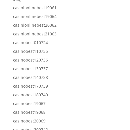
casinionlinebest19061
casinionlinebest19064
casinionlinebest20062
casinionlinebest21063
casinobest010724
casinobest110735
casinobest120736
casinobest130737
casinobest140738
casinobest170739
casinobest180740
casinobest19067
casinobest19068
casinobest20069
casinobest200742