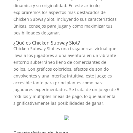
dinámica y su originalidad. En este artículo,
exploraremos los aspectos más destacados de
Chicken Subway Slot, incluyendo sus características
únicas, consejos para jugar y cómo maximizar tus
posibilidades de ganar.
¿Qué es Chicken Subway Slot?
Chicken Subway Slot es una tragaperras virtual que
lleva a los jugadores a una aventura en un vibrante
entorno subterráneo lleno de comerciantes de
pollos. Con gráficos coloridos, efectos de sonido
envolventes y una interfaz intuitiva, este juego es
accesible tanto para principiantes como para
jugadores experimentados. Se trata de un juego de 5
rodillos y múltiples líneas de pago, lo que aumenta
significativamente las posibilidades de ganar.
Características del juego