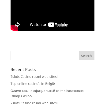
Recent Posts
7slots Casino resmi web sitesi
Top online casino’s in België
Олимп казино официальный сайт в Казахстане –
Olimp Casino
7slots Casino resmi web sitesi