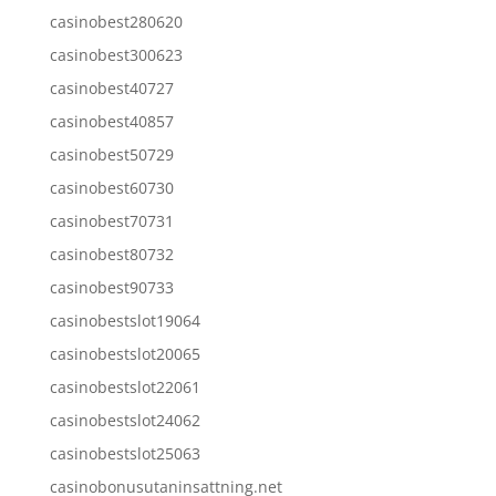
casinobest280620
casinobest300623
casinobest40727
casinobest40857
casinobest50729
casinobest60730
casinobest70731
casinobest80732
casinobest90733
casinobestslot19064
casinobestslot20065
casinobestslot22061
casinobestslot24062
casinobestslot25063
casinobonusutaninsattning.net