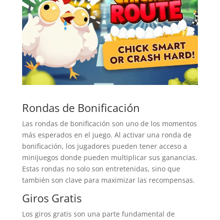
Rondas de Bonificación
Las rondas de bonificación son uno de los momentos
más esperados en el juego. Al activar una ronda de
bonificación, los jugadores pueden tener acceso a
minijuegos donde pueden multiplicar sus ganancias.
Estas rondas no solo son entretenidas, sino que
también son clave para maximizar las recompensas.
Giros Gratis
Los giros gratis son una parte fundamental de