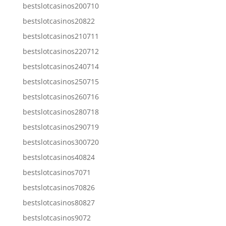
bestslotcasinos200710
bestslotcasinos20822
bestslotcasinos210711
bestslotcasinos220712
bestslotcasinos240714
bestslotcasinos250715
bestslotcasinos260716
bestslotcasinos280718
bestslotcasinos290719
bestslotcasinos300720
bestslotcasinos40824
bestslotcasinos7071
bestslotcasinos70826
bestslotcasinos80827
bestslotcasinos9072