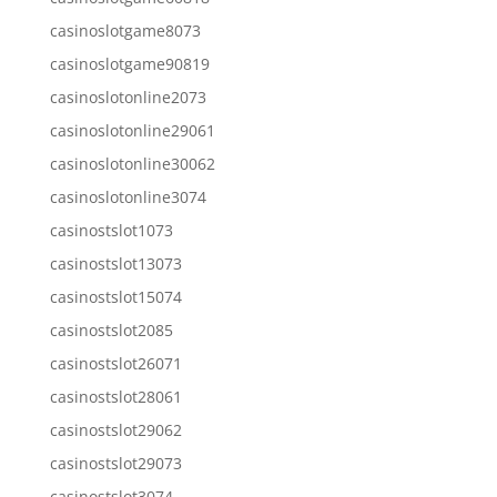
casinoslotgame8073
casinoslotgame90819
casinoslotonline2073
casinoslotonline29061
casinoslotonline30062
casinoslotonline3074
casinostslot1073
casinostslot13073
casinostslot15074
casinostslot2085
casinostslot26071
casinostslot28061
casinostslot29062
casinostslot29073
casinostslot3074