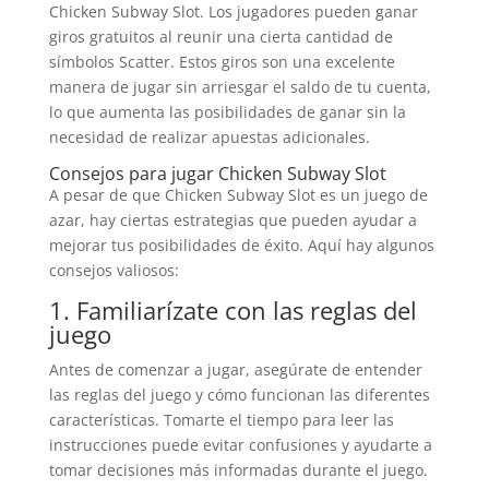
Chicken Subway Slot. Los jugadores pueden ganar
giros gratuitos al reunir una cierta cantidad de
símbolos Scatter. Estos giros son una excelente
manera de jugar sin arriesgar el saldo de tu cuenta,
lo que aumenta las posibilidades de ganar sin la
necesidad de realizar apuestas adicionales.
Consejos para jugar Chicken Subway Slot
A pesar de que Chicken Subway Slot es un juego de
azar, hay ciertas estrategias que pueden ayudar a
mejorar tus posibilidades de éxito. Aquí hay algunos
consejos valiosos:
1. Familiarízate con las reglas del
juego
Antes de comenzar a jugar, asegúrate de entender
las reglas del juego y cómo funcionan las diferentes
características. Tomarte el tiempo para leer las
instrucciones puede evitar confusiones y ayudarte a
tomar decisiones más informadas durante el juego.