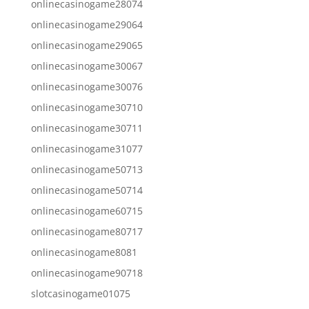
onlinecasinogame28074
onlinecasinogame29064
onlinecasinogame29065
onlinecasinogame30067
onlinecasinogame30076
onlinecasinogame30710
onlinecasinogame30711
onlinecasinogame31077
onlinecasinogame50713
onlinecasinogame50714
onlinecasinogame60715
onlinecasinogame80717
onlinecasinogame8081
onlinecasinogame90718
slotcasinogame01075