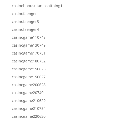
casinobonusutaninsattning1
casinofaenger1
casinofaenger3
casinofaenger4
casinogame110748
casinogame130749
casinogame170751
casinogame180752
casinogame190626
casinogame190627
casinogame200628
casinogame20740
casinogame210629
casinogame210754
casinogame220630