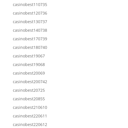
casinobest110735
casinobest120736
casinobest130737
casinobest140738
casinobest170739
casinobest180740
casinobest19067
casinobest19068
casinobest20069
casinobest200742
casinobest20725
casinobest20855
casinobest210610
casinobest220611
casinobest220612