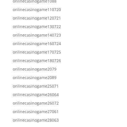
onlinecasinogame1088
onlinecasinogame110720
onlinecasinogame120721
onlinecasinogame130722
onlinecasinogame140723
onlinecasinogame160724
onlinecasinogame170725
onlinecasinogame180726
onlinecasinogame2079
onlinecasinogame2089
onlinecasinogame25071
onlinecasinogame26064
onlinecasinogame26072
onlinecasinogame27061
onlinecasinogame28063