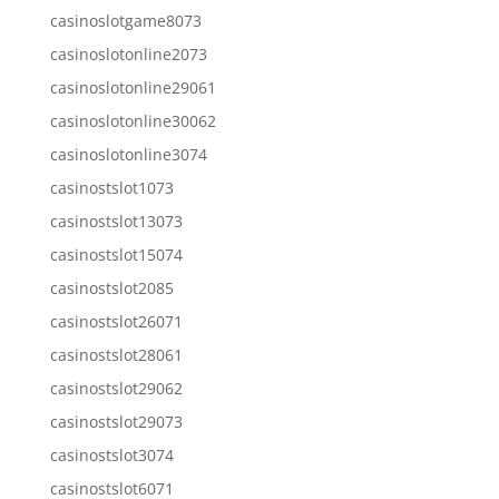
casinoslotgame8073
casinoslotonline2073
casinoslotonline29061
casinoslotonline30062
casinoslotonline3074
casinostslot1073
casinostslot13073
casinostslot15074
casinostslot2085
casinostslot26071
casinostslot28061
casinostslot29062
casinostslot29073
casinostslot3074
casinostslot6071