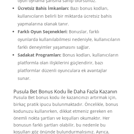
oyun oynama şansına sahip olursunuz.
Ücretsiz Bahis İmkanları:
Bazı bonus kodları,
kullanıcıların belirli bir miktarda ücretsiz bahis
yapmalarına olanak tanır.
Farklı Oyun Seçenekleri:
Bonuslar, farklı
oyunlarda kullanılabilmesi nedeniyle, kullanıcıların
farklı deneyimler yaşamasını sağlar.
Sadakat Programları:
Bonus kodları, kullanıcıların
platformla olan ilişkilerini güçlendirir, bazı
platformlar düzenli oyunculara ek avantajlar
sunar.
Pusula Bet Bonus Kodu İle Daha Fazla Kazanın
Pusula Bet bonus kodu ile kazancınızı artırmak için,
birkaç pratik ipucu bulunmaktadır. Öncelikle, bonus
kodunuzu kullanırken, dikkat etmeniz gereken en
önemli nokta şartları ve koşulları okumaktır. Her
bonusun farklı şartları olabilir, bu nedenle bu
koşulları göz önünde bulundurmalısınız. Ayrıca,