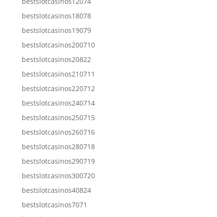
bestslotcasinos12074
bestslotcasinos18078
bestslotcasinos19079
bestslotcasinos200710
bestslotcasinos20822
bestslotcasinos210711
bestslotcasinos220712
bestslotcasinos240714
bestslotcasinos250715
bestslotcasinos260716
bestslotcasinos280718
bestslotcasinos290719
bestslotcasinos300720
bestslotcasinos40824
bestslotcasinos7071