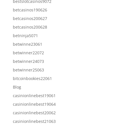
bestslotcasinos9072
betcasinos190626
betcasinos200627
betcasinos200628
betninja5071
betwinne23061
betwinner22072
betwinner24073
betwinner25063
bitcoinbookies22061
Blog
casinionlinebest19061
casinionlinebest19064
casinionlinebest20062
casinionlinebest21063