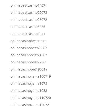
onlinebestcasino14071
onlinebestcasino22073
onlinebestcasino26072
onlinebestcasino5086
onlinebestcasino9071
onlinecasinobest19061
onlinecasinobest20062
onlinecasinobest21063
onlinecasinobest22061
onlinecasinobet190619
onlinecasinogame100719
onlinecasinogame1078
onlinecasinogame1088
onlinecasinogame110720
onlinecasinogame120721