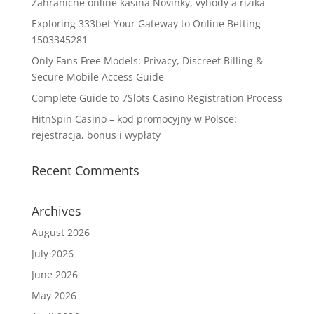
Zahraničné online kasína Novinky, výhody a riziká
Exploring 333bet Your Gateway to Online Betting
1503345281
Only Fans Free Models: Privacy, Discreet Billing &
Secure Mobile Access Guide
Complete Guide to 7Slots Casino Registration Process
HitnSpin Casino – kod promocyjny w Polsce:
rejestracja, bonus i wypłaty
Recent Comments
Archives
August 2026
July 2026
June 2026
May 2026