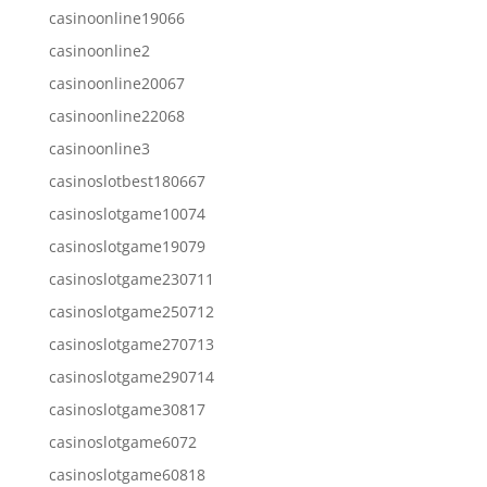
casinoonline19066
casinoonline2
casinoonline20067
casinoonline22068
casinoonline3
casinoslotbest180667
casinoslotgame10074
casinoslotgame19079
casinoslotgame230711
casinoslotgame250712
casinoslotgame270713
casinoslotgame290714
casinoslotgame30817
casinoslotgame6072
casinoslotgame60818