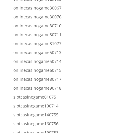
onlinecasinogame30067
onlinecasinogame30076
onlinecasinogame30710
onlinecasinogame30711
onlinecasinogame31077
onlinecasinogame50713
onlinecasinogame50714
onlinecasinogame60715
onlinecasinogame80717
onlinecasinogame90718
slotcasinogame01075
slotcasinogame100714
slotcasinogame140755
slotcasinogame160756
slotcasinogame190758