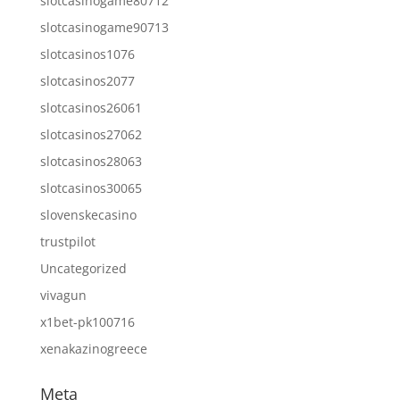
slotcasinogame80712
slotcasinogame90713
slotcasinos1076
slotcasinos2077
slotcasinos26061
slotcasinos27062
slotcasinos28063
slotcasinos30065
slovenskecasino
trustpilot
Uncategorized
vivagun
x1bet-pk100716
xenakazinogreece
Meta