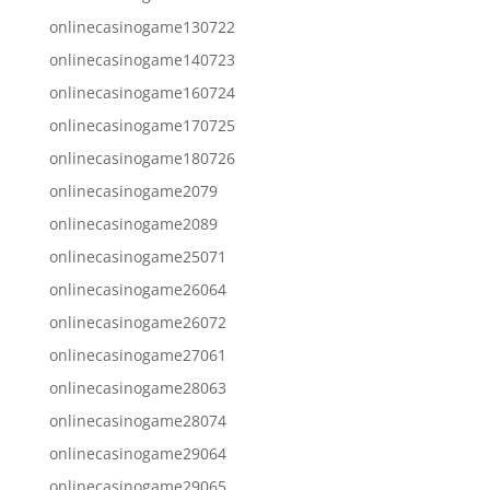
onlinecasinogame130722
onlinecasinogame140723
onlinecasinogame160724
onlinecasinogame170725
onlinecasinogame180726
onlinecasinogame2079
onlinecasinogame2089
onlinecasinogame25071
onlinecasinogame26064
onlinecasinogame26072
onlinecasinogame27061
onlinecasinogame28063
onlinecasinogame28074
onlinecasinogame29064
onlinecasinogame29065