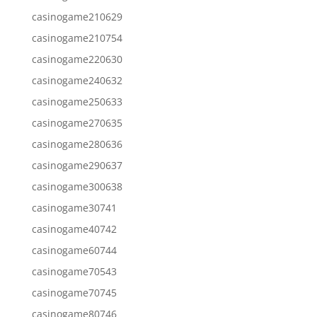
casinogame210629
casinogame210754
casinogame220630
casinogame240632
casinogame250633
casinogame270635
casinogame280636
casinogame290637
casinogame300638
casinogame30741
casinogame40742
casinogame60744
casinogame70543
casinogame70745
casinogame80746