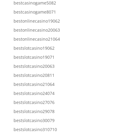
bestcasinogame5082
bestcasinogame8071
bestonlinecasino19062
bestonlinecasino20063
bestonlinecasino21064
bestslotcasino19062
bestslotcasino19071
bestslotcasino20063
bestslotcasino20811
bestslotcasino21064
bestslotcasino24074
bestslotcasino27076
bestslotcasino29078
bestslotcasino30079
bestslotcasino310710