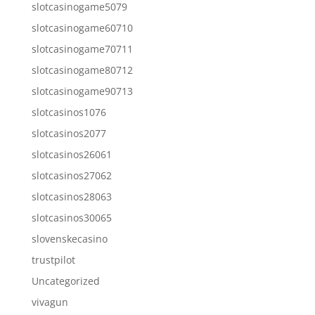
slotcasinogame5079
slotcasinogame60710
slotcasinogame70711
slotcasinogame80712
slotcasinogame90713
slotcasinos1076
slotcasinos2077
slotcasinos26061
slotcasinos27062
slotcasinos28063
slotcasinos30065
slovenskecasino
trustpilot
Uncategorized
vivagun