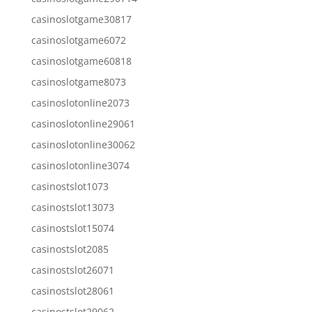
casinoslotgame30817
casinoslotgame6072
casinoslotgame60818
casinoslotgame8073
casinoslotonline2073
casinoslotonline29061
casinoslotonline30062
casinoslotonline3074
casinostslot1073
casinostslot13073
casinostslot15074
casinostslot2085
casinostslot26071
casinostslot28061
casinostslot29062