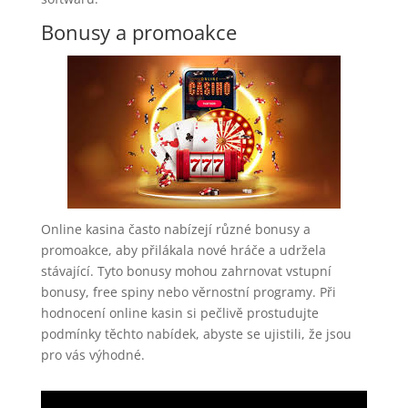
Bonusy a promoakce
Online kasina často nabízejí různé bonusy a
promoakce, aby přilákala nové hráče a udržela
stávající. Tyto bonusy mohou zahrnovat vstupní
bonusy, free spiny nebo věrnostní programy. Při
hodnocení online kasin si pečlivě prostudujte
podmínky těchto nabídek, abyste se ujistili, že jsou
pro vás výhodné.