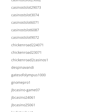
casinostslot29073
casinostslot3074
casinostslot6071
casinostslot6087
casinostslot9072
chickenroad224071
chickenroad23071
chickenroad2casinos1
despinavandi
gatesofolympus1000
gnomepro1
jbcasino-game07
jbcasino24061
jbcasino25061