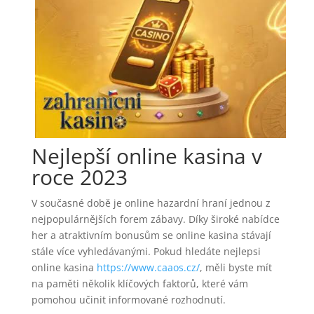
Nejlepší online kasina v
roce 2023
V současné době je online hazardní hraní jednou z
nejpopulárnějších forem zábavy. Díky široké nabídce
her a atraktivním bonusům se online kasina stávají
stále více vyhledávanými. Pokud hledáte nejlepsi
online kasina
https://www.caaos.cz/
, měli byste mít
na paměti několik klíčových faktorů, které vám
pomohou učinit informované rozhodnutí.