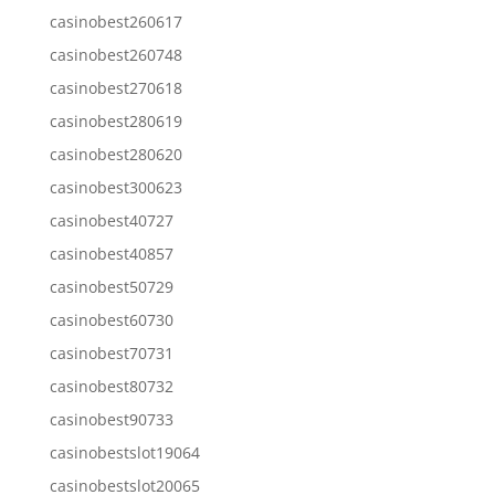
casinobest260617
casinobest260748
casinobest270618
casinobest280619
casinobest280620
casinobest300623
casinobest40727
casinobest40857
casinobest50729
casinobest60730
casinobest70731
casinobest80732
casinobest90733
casinobestslot19064
casinobestslot20065