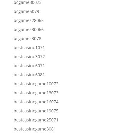
bcgame30073
bcgame5079
bcgames28065
bcgames30066
bcgames3078
bestcasino1071
bestcasino3072
bestcasino6071
bestcasino6081
bestcasinogame10072
bestcasinogame13073
bestcasinogame16074
bestcasinogame19075
bestcasinogame25071
bestcasinogame3081