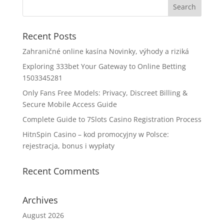
Recent Posts
Zahraničné online kasína Novinky, výhody a riziká
Exploring 333bet Your Gateway to Online Betting
1503345281
Only Fans Free Models: Privacy, Discreet Billing &
Secure Mobile Access Guide
Complete Guide to 7Slots Casino Registration Process
HitnSpin Casino – kod promocyjny w Polsce:
rejestracja, bonus i wypłaty
Recent Comments
Archives
August 2026