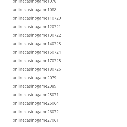
onlinecasinogame1078
onlinecasinogame1088
onlinecasinogame110720
onlinecasinogame120721
onlinecasinogame130722
onlinecasinogame140723
onlinecasinogame160724
onlinecasinogame170725
onlinecasinogame180726
onlinecasinogame2079
onlinecasinogame2089
onlinecasinogame25071
onlinecasinogame26064
onlinecasinogame26072
onlinecasinogame27061