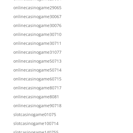
onlinecasinogame29065
onlinecasinogame30067
onlinecasinogame30076
onlinecasinogame30710
onlinecasinogame30711
onlinecasinogame31077
onlinecasinogame50713
onlinecasinogame50714
onlinecasinogame60715
onlinecasinogame80717
onlinecasinogame8081
onlinecasinogame90718
slotcasinogame01075
slotcasinogame100714
slotcasinogame140755