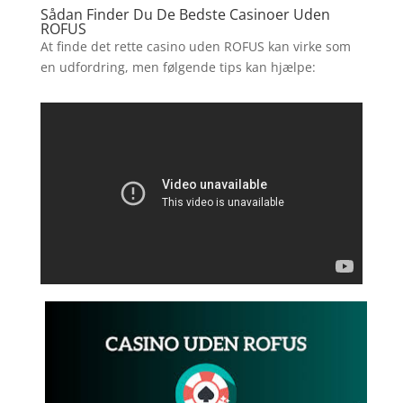
Sådan Finder Du De Bedste Casinoer Uden
ROFUS
At finde det rette casino uden ROFUS kan virke som
en udfordring, men følgende tips kan hjælpe: