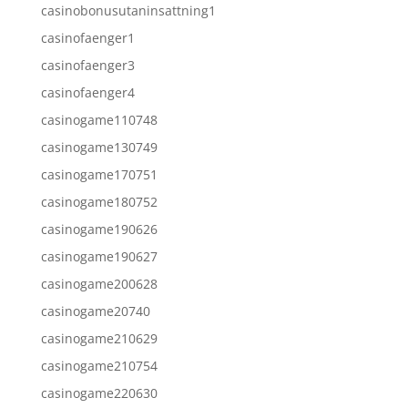
casinobonusutaninsattning1
casinofaenger1
casinofaenger3
casinofaenger4
casinogame110748
casinogame130749
casinogame170751
casinogame180752
casinogame190626
casinogame190627
casinogame200628
casinogame20740
casinogame210629
casinogame210754
casinogame220630