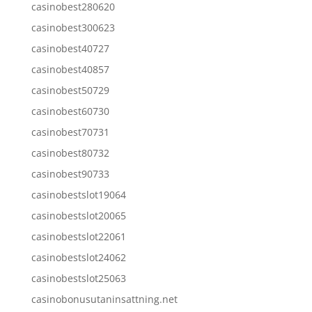
casinobest280620
casinobest300623
casinobest40727
casinobest40857
casinobest50729
casinobest60730
casinobest70731
casinobest80732
casinobest90733
casinobestslot19064
casinobestslot20065
casinobestslot22061
casinobestslot24062
casinobestslot25063
casinobonusutaninsattning.net