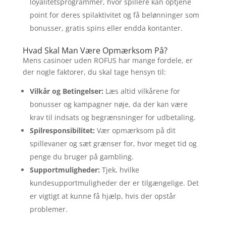
loyalitetsprogrammer, hvor spillere kan optjene
point for deres spilaktivitet og få belønninger som
bonusser, gratis spins eller endda kontanter.
Hvad Skal Man Være Opmærksom På?
Mens casinoer uden ROFUS har mange fordele, er
der nogle faktorer, du skal tage hensyn til:
Vilkår og Betingelser:
Læs altid vilkårene for
bonusser og kampagner nøje, da der kan være
krav til indsats og begrænsninger for udbetaling.
Spilresponsibilitet:
Vær opmærksom på dit
spillevaner og sæt grænser for, hvor meget tid og
penge du bruger på gambling.
Supportmuligheder:
Tjek, hvilke
kundesupportmuligheder der er tilgængelige. Det
er vigtigt at kunne få hjælp, hvis der opstår
problemer.