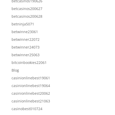
betcasinos190626
betcasinos200627
betcasinos200628
betninja5071
betwinne23061
betwinner22072
betwinner24073
betwinner25063
bitcoinbookies22061
Blog
casinionlinebest19061
casinionlinebest19064
casinionlinebest20062
casinionlinebest21063
casinobest010724