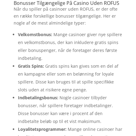
Bonusser Tilgængelige På Casino Uden ROFUS
Når du spiller på casinoer uden ROFUS, er der ofte
en række forskellige bonusser tilgængelige. Her er
nogle af de mest almindelige typer:
Velkomstbonus:
Mange casinoer giver nye spillere
en velkomstbonus, der kan inkludere gratis spins
eller bonuspenger, når de foretager deres første
indbetaling.
Gratis Spins:
Gratis spins kan gives som en del af
en kampagne eller som en belønning for loyale
spillere. Disse kan bruges til at spille specifikke
slots uden at risikere egne penge.
Indbetalingsbonus:
Nogle casinoer tilbyder
bonusser, når spillere foretager indbetalinger.
Disse bonusser kan være i procent af den
indbetalte beløb op til et vist maksimum.
Loyalitetsprogrammer:
Mange online casinoer har