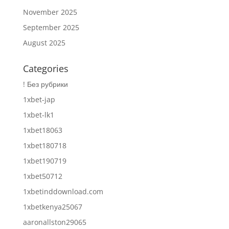
November 2025
September 2025
August 2025
Categories
! Без рубрики
1xbet-jap
1xbet-lk1
1xbet18063
1xbet180718
1xbet190719
1xbet50712
1xbetinddownload.com
1xbetkenya25067
aaronallston29065