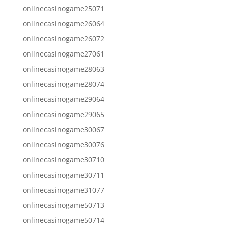
onlinecasinogame25071
onlinecasinogame26064
onlinecasinogame26072
onlinecasinogame27061
onlinecasinogame28063
onlinecasinogame28074
onlinecasinogame29064
onlinecasinogame29065
onlinecasinogame30067
onlinecasinogame30076
onlinecasinogame30710
onlinecasinogame30711
onlinecasinogame31077
onlinecasinogame50713
onlinecasinogame50714