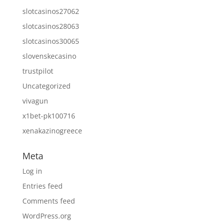
slotcasinos27062
slotcasinos28063
slotcasinos30065
slovenskecasino
trustpilot
Uncategorized
vivagun
x1bet-pk100716
xenakazinogreece
Meta
Log in
Entries feed
Comments feed
WordPress.org