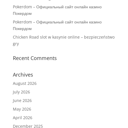
Pokerdom – Официальный сайт онлайн казино
Покердом
Pokerdom – Официальный сайт онлайн казино
Покердом
Chicken Road slot w kasynie online – bezpieczeństwo
gry
Recent Comments
Archives
August 2026
July 2026
June 2026
May 2026
April 2026
December 2025