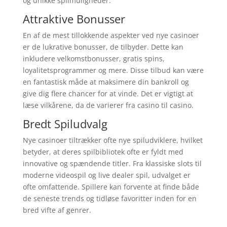
og unikke spilmuligheder.
Attraktive Bonusser
En af de mest tillokkende aspekter ved nye casinoer
er de lukrative bonusser, de tilbyder. Dette kan
inkludere velkomstbonusser, gratis spins,
loyalitetsprogrammer og mere. Disse tilbud kan være
en fantastisk måde at maksimere din bankroll og
give dig flere chancer for at vinde. Det er vigtigt at
læse vilkårene, da de varierer fra casino til casino.
Bredt Spiludvalg
Nye casinoer tiltrækker ofte nye spiludviklere, hvilket
betyder, at deres spilbibliotek ofte er fyldt med
innovative og spændende titler. Fra klassiske slots til
moderne videospil og live dealer spil, udvalget er
ofte omfattende. Spillere kan forvente at finde både
de seneste trends og tidløse favoritter inden for en
bred vifte af genrer.