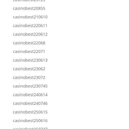
casinobest20855
casinobest210610
casinobest220611
casinobest220612
casinobest22068
casinobest22071
casinobest230613
casinobest23062
casinobest23072
casinobest230745
casinobest240614
casinobest240746
casinobest250615
casinobest250616