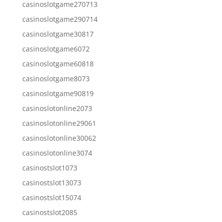
casinoslotgame270713
casinoslotgame290714
casinoslotgame30817
casinoslotgame6072
casinoslotgame60818
casinoslotgame8073
casinoslotgame90819
casinoslotonline2073
casinoslotonline29061
casinoslotonline30062
casinoslotonline3074
casinostslot1073
casinostslot13073
casinostslot15074
casinostslot2085