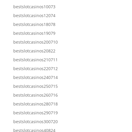
bestslotcasinos10073
bestslotcasinos12074
bestslotcasinos18078
bestslotcasinos19079
bestslotcasinos200710
bestslotcasinos20822
bestslotcasinos210711
bestslotcasinos220712
bestslotcasinos240714
bestslotcasinos250715
bestslotcasinos260716
bestslotcasinos280718
bestslotcasinos290719
bestslotcasinos300720
bestslotcasinos40824