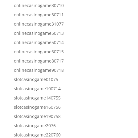
onlinecasinogame30710
onlinecasinogame30711
onlinecasinogame31077
onlinecasinogame50713
onlinecasinogame50714
onlinecasinogame60715
onlinecasinogame80717
onlinecasinogame90718
slotcasinogame01075
slotcasinogame100714
slotcasinogame140755
slotcasinogame160756
slotcasinogame190758
slotcasinogame2076
slotcasinogame220760