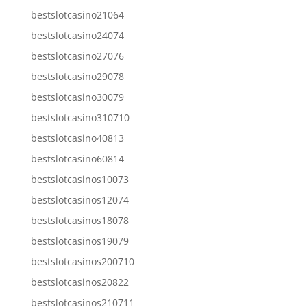
bestslotcasino21064
bestslotcasino24074
bestslotcasino27076
bestslotcasino29078
bestslotcasino30079
bestslotcasino310710
bestslotcasino40813
bestslotcasino60814
bestslotcasinos10073
bestslotcasinos12074
bestslotcasinos18078
bestslotcasinos19079
bestslotcasinos200710
bestslotcasinos20822
bestslotcasinos210711