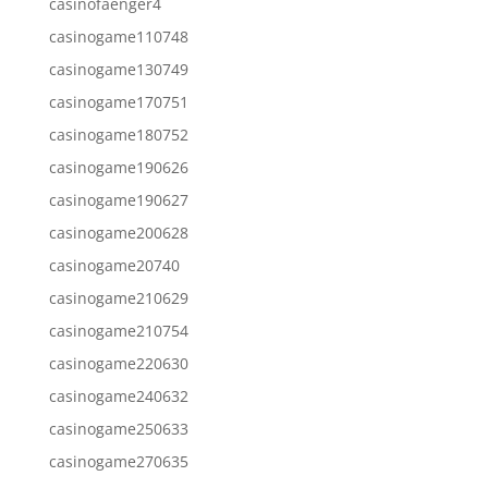
casinofaenger4
casinogame110748
casinogame130749
casinogame170751
casinogame180752
casinogame190626
casinogame190627
casinogame200628
casinogame20740
casinogame210629
casinogame210754
casinogame220630
casinogame240632
casinogame250633
casinogame270635