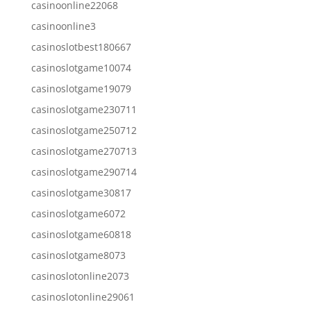
casinoonline22068
casinoonline3
casinoslotbest180667
casinoslotgame10074
casinoslotgame19079
casinoslotgame230711
casinoslotgame250712
casinoslotgame270713
casinoslotgame290714
casinoslotgame30817
casinoslotgame6072
casinoslotgame60818
casinoslotgame8073
casinoslotonline2073
casinoslotonline29061