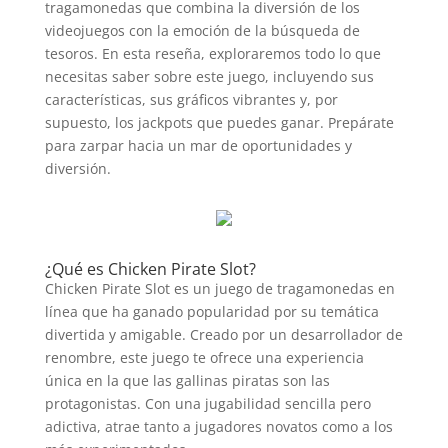
tragamonedas que combina la diversión de los
videojuegos con la emoción de la búsqueda de
tesoros. En esta reseña, exploraremos todo lo que
necesitas saber sobre este juego, incluyendo sus
características, sus gráficos vibrantes y, por
supuesto, los jackpots que puedes ganar. Prepárate
para zarpar hacia un mar de oportunidades y
diversión.
¿Qué es Chicken Pirate Slot?
Chicken Pirate Slot es un juego de tragamonedas en
línea que ha ganado popularidad por su temática
divertida y amigable. Creado por un desarrollador de
renombre, este juego te ofrece una experiencia
única en la que las gallinas piratas son las
protagonistas. Con una jugabilidad sencilla pero
adictiva, atrae tanto a jugadores novatos como a los