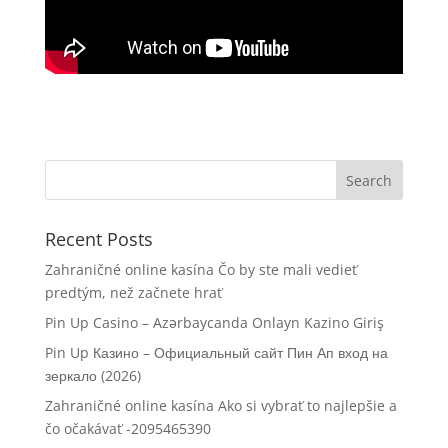
Recent Posts
Zahraničné online kasína Čo by ste mali vedieť
predtým, než začnete hrať
Pin Up Casino – Azərbaycanda Onlayn Kazino Giriş
Pin Up Казино – Официальный сайт Пин Ап вход на
зеркало (2026)
Zahraničné online kasína Ako si vybrať to najlepšie a
čo očakávať -2095465390