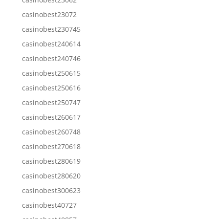
casinobest23072
casinobest230745
casinobest240614
casinobest240746
casinobest250615
casinobest250616
casinobest250747
casinobest260617
casinobest260748
casinobest270618
casinobest280619
casinobest280620
casinobest300623
casinobest40727