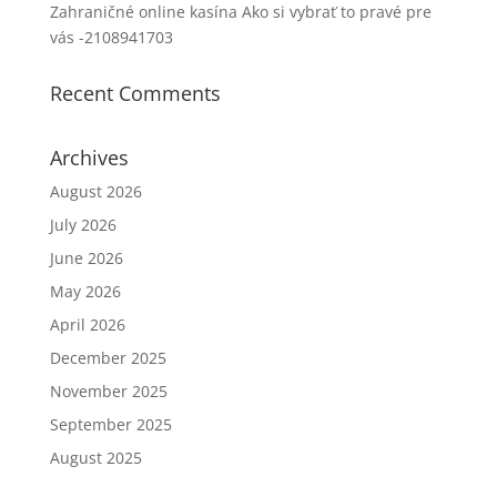
Zahraničné online kasína Ako si vybrať to pravé pre
vás -2108941703
Recent Comments
Archives
August 2026
July 2026
June 2026
May 2026
April 2026
December 2025
November 2025
September 2025
August 2025