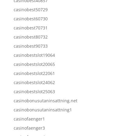
casinobest40857
casinobest50729
casinobest60730
casinobest70731
casinobest80732
casinobest90733
casinobestslot19064
casinobestslot20065
casinobestslot22061
casinobestslot24062
casinobestslot25063
casinobonusutaninsattning.net
casinobonusutaninsattning1
casinofaenger1
casinofaenger3