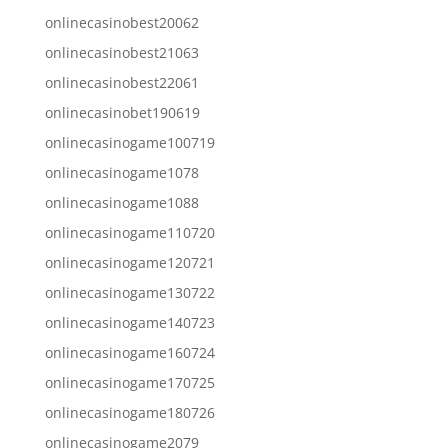
onlinecasinobest20062
onlinecasinobest21063
onlinecasinobest22061
onlinecasinobet190619
onlinecasinogame100719
onlinecasinogame1078
onlinecasinogame1088
onlinecasinogame110720
onlinecasinogame120721
onlinecasinogame130722
onlinecasinogame140723
onlinecasinogame160724
onlinecasinogame170725
onlinecasinogame180726
onlinecasinogame2079