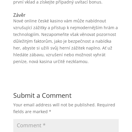
první vklad a získejte případný uvítací bonus.
Závěr
Nové online české kasino vám může nabídnout
vzrušující zážitky a přístup k nejmodernějším hrám a
technologiím. Nezapomeňte však věnovat pozornost
důležitým faktorům, jako je bezpečnost a nabídka
her, abyste si užili svůj herní zážitek naplno. Ať už
hledáte zábavu, vzrušení nebo možnost vyhrát
peníze, nová kasina určitě nezklamou.
Submit a Comment
Your email address will not be published.
Required
fields are marked
*