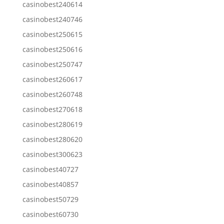
casinobest240614
casinobest240746
casinobest250615
casinobest250616
casinobest250747
casinobest260617
casinobest260748
casinobest270618
casinobest280619
casinobest280620
casinobest300623
casinobest40727
casinobest40857
casinobest50729
casinobest60730