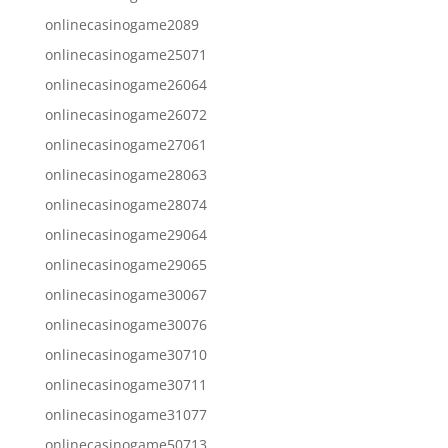
onlinecasinogame2089
onlinecasinogame25071
onlinecasinogame26064
onlinecasinogame26072
onlinecasinogame27061
onlinecasinogame28063
onlinecasinogame28074
onlinecasinogame29064
onlinecasinogame29065
onlinecasinogame30067
onlinecasinogame30076
onlinecasinogame30710
onlinecasinogame30711
onlinecasinogame31077
onlinecasinogame50713