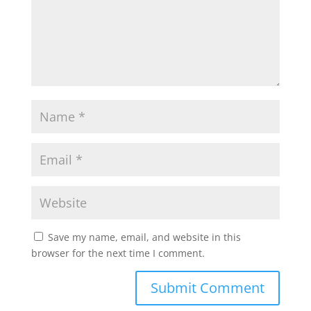
Save my name, email, and website in this
browser for the next time I comment.