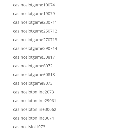
casinoslotgame10074
casinoslotgame19079
casinoslotgame230711
casinoslotgame250712
casinoslotgame270713
casinoslotgame290714
casinoslotgame30817
casinoslotgame6072
casinoslotgame60818
casinoslotgame8073
casinoslotonline2073
casinoslotonline29061
casinoslotonline30062
casinoslotonline3074
casinostslot1073