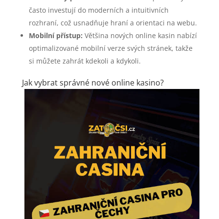
často investují do moderních a intuitivních
rozhraní, což usnadňuje hraní a orientaci na webu.
Mobilní přístup:
Většina nových online kasin nabízí
optimalizované mobilní verze svých stránek, takže
si můžete zahrát kdekoli a kdykoli.
Jak vybrat správné nové online kasino?