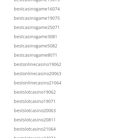
bestcasinogame16074
bestcasinogame19075
bestcasinogame25071
bestcasinogame3081
bestcasinogame5082
bestcasinogame8071
bestonlinecasino19062
bestonlinecasino20063
bestonlinecasino21064
bestslotcasino19062
bestslotcasino19071
bestslotcasino20063
bestslotcasino20811
bestslotcasino21064