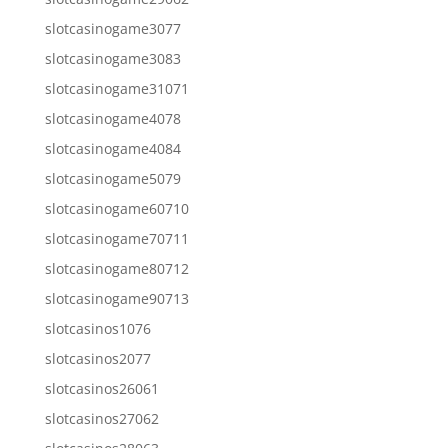
slotcasinogame3077
slotcasinogame3083
slotcasinogame31071
slotcasinogame4078
slotcasinogame4084
slotcasinogame5079
slotcasinogame60710
slotcasinogame70711
slotcasinogame80712
slotcasinogame90713
slotcasinos1076
slotcasinos2077
slotcasinos26061
slotcasinos27062