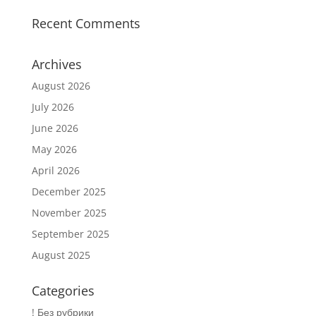
Recent Comments
Archives
August 2026
July 2026
June 2026
May 2026
April 2026
December 2025
November 2025
September 2025
August 2025
Categories
! Без рубрики