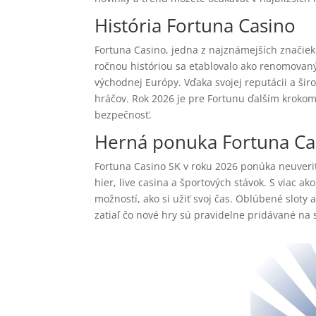
História Fortuna Casino
Fortuna Casino, jedna z najznámejších značiek v
ročnou históriou sa etablovalo ako renomovaný 
východnej Európy. Vďaka svojej reputácii a šir
hráčov. Rok 2026 je pre Fortunu ďalším krokom v
bezpečnosť.
Herná ponuka Fortuna Ca
Fortuna Casino SK v roku 2026 ponúka neuverit
hier, live casina a športových stávok. S viac 
možností, ako si užiť svoj čas. Oblúbené sloty a
zatiaľ čo nové hry sú pravidelne pridávané na 