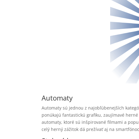
Automaty
Automaty sú jednou z najobľúbenejších kategóri
ponúkajú fantastickú grafiku, zaujímavé herné
automaty, ktoré sú inšpirované filmami a popu
celý herný zážitok dá prežívať aj na smartfónoc