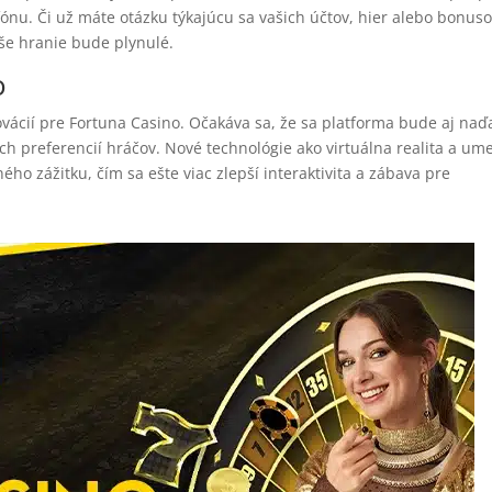
fónu. Či už máte otázku týkajúcu sa vašich účtov, hier alebo bonuso
aše hranie bude plynulé.
o
vácií pre Fortuna Casino. Očakáva sa, že sa platforma bude aj naď
ich preferencií hráčov. Nové technológie ako virtuálna realita a um
o zážitku, čím sa ešte viac zlepší interaktivita a zábava pre