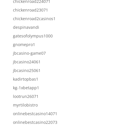
chickenroad224071
chickenroad23071
chickenroad2casinos1
despinavandi
gatesofolympus1000
gnomepro1
jbcasino-game07
jbcasino24061
jbcasino25061
kadirtopbas1
kg-1xbetapp1
lootrun26071
myrtilobistro
onlinebestcasino14071
onlinebestcasino22073