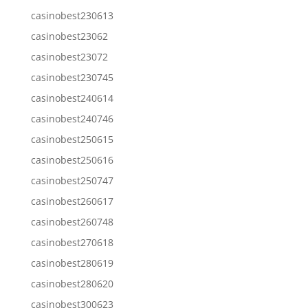
casinobest230613
casinobest23062
casinobest23072
casinobest230745
casinobest240614
casinobest240746
casinobest250615
casinobest250616
casinobest250747
casinobest260617
casinobest260748
casinobest270618
casinobest280619
casinobest280620
casinobest300623