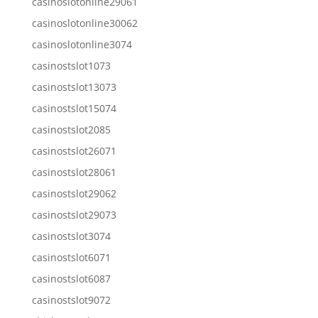
casinoslotonline29061
casinoslotonline30062
casinoslotonline3074
casinostslot1073
casinostslot13073
casinostslot15074
casinostslot2085
casinostslot26071
casinostslot28061
casinostslot29062
casinostslot29073
casinostslot3074
casinostslot6071
casinostslot6087
casinostslot9072