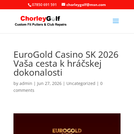
07850 691 591
chorleygolf@msn.com
EuroGold Casino SK 2026
Vaša cesta k hráčskej
dokonalosti
by
admin
|
Jun 27, 2026
|
Uncategorized
|
0
comments