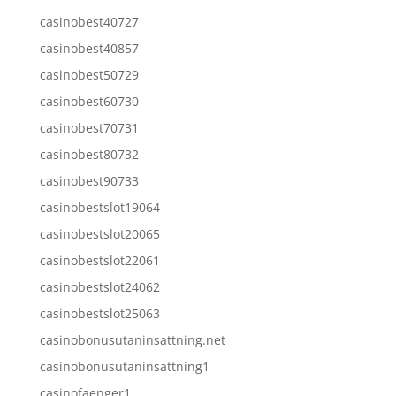
casinobest40727
casinobest40857
casinobest50729
casinobest60730
casinobest70731
casinobest80732
casinobest90733
casinobestslot19064
casinobestslot20065
casinobestslot22061
casinobestslot24062
casinobestslot25063
casinobonusutaninsattning.net
casinobonusutaninsattning1
casinofaenger1