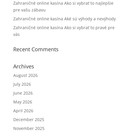
Zahraničné online kasína Ako si vybrať to najlepšie
pre vašu zábavu
Zahraničné online kasína Aké sú výhody a nevýhody
Zahraničné online kasína Ako si vybrať to pravé pre
vás
Recent Comments
Archives
August 2026
July 2026
June 2026
May 2026
April 2026
December 2025
November 2025