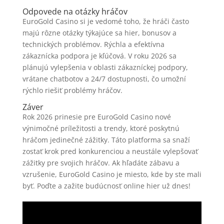
Odpovede na otázky hráčov
EuroGold Casino si je vedomé toho, že hráči často
majú rôzne otázky týkajúce sa hier, bonusov a
technických problémov. Rýchla a efektívna
zákaznícka podpora je kľúčová. V roku 2026 sa
plánujú vylepšenia v oblasti zákazníckej podpory,
vrátane chatbotov a 24/7 dostupnosti, čo umožní
rýchlo riešiť problémy hráčov.
Záver
Rok 2026 prinesie pre EuroGold Casino nové
výnimočné príležitosti a trendy, ktoré poskytnú
hráčom jedinečné zážitky. Táto platforma sa snaží
zostať krok pred konkurenciou a neustále vylepšovať
zážitky pre svojich hráčov. Ak hľadáte zábavu a
vzrušenie, EuroGold Casino je miesto, kde by ste mali
byť. Poďte a zažite budúcnosť online hier už dnes!