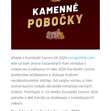
Vitajte v EuroGold Casino SK 2026
eurogoldsk.com
,
kde sa svet online hazardných hier stretáva s
inováciou a zábavou! V roku 2026 EuroGold Casino
prekonáva očakávania a sľubuje hráčom
nezabudnuteľné zážitky. Od svojho vzniku si toto
online kasíno získalo obrovské množstvo verných
hráčov. Prečítajte si, čo všetko EuroGold Casino 2026
ponúka a aké trendy sa očakávajú v nasledujúcich
rokoch.