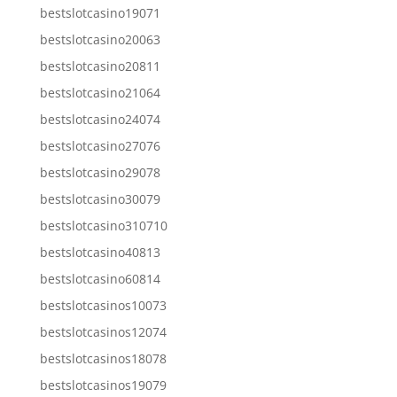
bestslotcasino19071
bestslotcasino20063
bestslotcasino20811
bestslotcasino21064
bestslotcasino24074
bestslotcasino27076
bestslotcasino29078
bestslotcasino30079
bestslotcasino310710
bestslotcasino40813
bestslotcasino60814
bestslotcasinos10073
bestslotcasinos12074
bestslotcasinos18078
bestslotcasinos19079