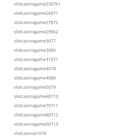
slotcasinogame230761
slotcasinogame26071
slotcasinogame27072
slotcasinogame29062
slotcasinogame3077
slotcasinogame3083
slotcasinogame31071
slotcasinogame4078
slotcasinogame4084
slotcasinogame5079
slotcasinogame60710
slotcasinogame70711
slotcasinogame80712
slotcasinogame90713
slotcasinos1076