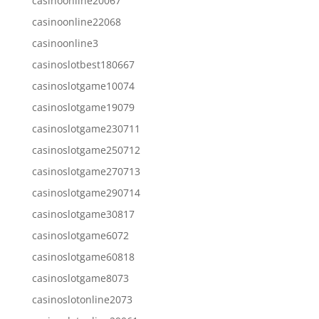
casinoonline20067
casinoonline22068
casinoonline3
casinoslotbest180667
casinoslotgame10074
casinoslotgame19079
casinoslotgame230711
casinoslotgame250712
casinoslotgame270713
casinoslotgame290714
casinoslotgame30817
casinoslotgame6072
casinoslotgame60818
casinoslotgame8073
casinoslotonline2073