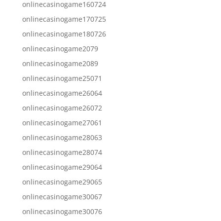
onlinecasinogame160724
onlinecasinogame170725
onlinecasinogame180726
onlinecasinogame2079
onlinecasinogame2089
onlinecasinogame25071
onlinecasinogame26064
onlinecasinogame26072
onlinecasinogame27061
onlinecasinogame28063
onlinecasinogame28074
onlinecasinogame29064
onlinecasinogame29065
onlinecasinogame30067
onlinecasinogame30076