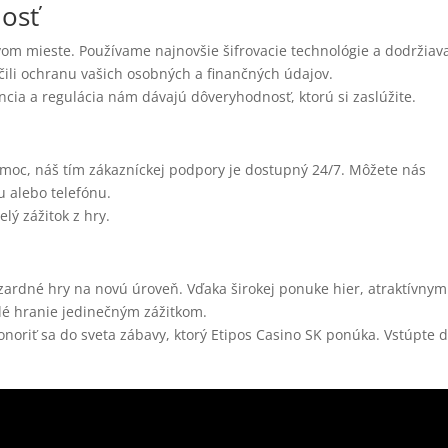
osť
vom mieste. Používame najnovšie šifrovacie technológie a dodržia
li ochranu vašich osobných a finančných údajov.
ncia a regulácia nám dávajú dôveryhodnosť, ktorú si zaslúžite.
omoc, náš tím zákazníckej podpory je dostupný 24/7. Môžete nás
u alebo telefónu.
lý zážitok z hry.
zardné hry na novú úroveň. Vďaka širokej ponuke hier, atraktívnym
dé hranie jedinečným zážitkom.
noriť sa do sveta zábavy, ktorý Etipos Casino SK ponúka. Vstúpte 