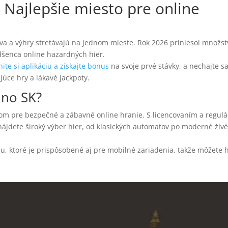
 Najlepšie miesto pre online
ava a výhry stretávajú na jednom mieste. Rok 2026 priniesol množst
adšenca online hazardných hier.
ite si aplikáciu a získajte bonus
na svoje prvé stávky, a nechajte s
úce hry a lákavé jackpoty.
ino SK?
mom pre bezpečné a zábavné online hranie. S licencovaním a regulá
nájdete široký výber hier, od klasických automatov po moderné živ
u, ktoré je prispôsobené aj pre mobilné zariadenia, takže môžete 