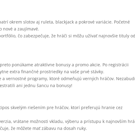
trí okrem slotov aj ruleta, blackjack a pokrové variácie. Početné
čo nové a zaujímavé.
ortfólio, čo zabezpečuje, že hráči si môžu užívať najnovšie tituly o
 preto ponúkame atraktívne bonusy a promo akcie. Po registrácii
tne extra finančné prostriedky na vaše prvé stávky.
je a vernostné programy, ktoré odmeňujú verných hráčov. Nezabud
estratili ani jednu šancu na bonusy!
Etipos skvelým riešením pre hráčov, ktorí preferujú hranie cez
erzia, vrátane možnosti vkladu, výberu a prístupu k najnovším hr
učuje, že môžete mať zábavu na dosah ruky.