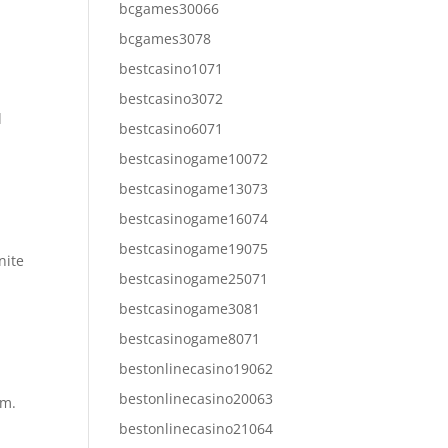
bcgames30066
bcgames3078
bestcasino1071
bestcasino3072
d
bestcasino6071
bestcasinogame10072
bestcasinogame13073
bestcasinogame16074
bestcasinogame19075
nite
bestcasinogame25071
bestcasinogame3081
bestcasinogame8071
bestonlinecasino19062
bestonlinecasino20063
ám.
bestonlinecasino21064