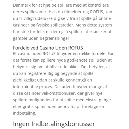
Danmark for at hjælpe spillere med at kontrollere
deres spillevaner. Hvis du tilmelder dig ROFUS, kan
du frivilligt udelukke dig selv fra at spille på online
casinoer og fysiske spillesteder. Mens dette system
har sine fordele, er der også spillere, der ønsker at
gamble uden begrænsninger.
Fordele ved Casino Uden ROFUS
Et casino uden ROFUS tilbyder en række fordele. For
det første kan spillere nyde godkendte spil uden at
bekymre sig om at blive udelukket. Det betyder, at
du kan registrere dig og begynde at spille
øjeblikkeligt uden at skulle gennemgå en
interminable proces. Desuden tilbyder mange af
disse casinoer velkomstbonuser, der giver nye
spillere muligheden for at spille med ekstra penge
eller gratis spins uden behov for at foretage en
indbetaling.
Ingen Indbetalingsbonusser