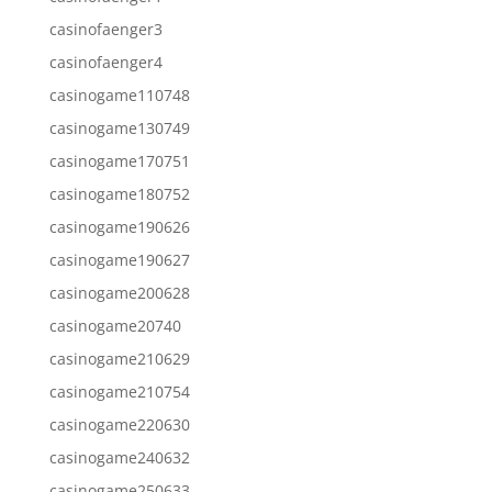
casinofaenger3
casinofaenger4
casinogame110748
casinogame130749
casinogame170751
casinogame180752
casinogame190626
casinogame190627
casinogame200628
casinogame20740
casinogame210629
casinogame210754
casinogame220630
casinogame240632
casinogame250633