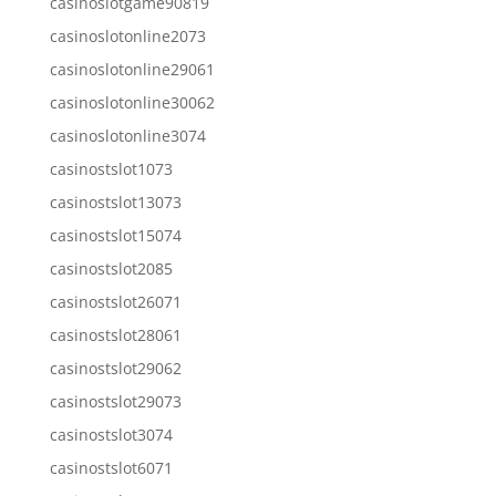
casinoslotgame90819
casinoslotonline2073
casinoslotonline29061
casinoslotonline30062
casinoslotonline3074
casinostslot1073
casinostslot13073
casinostslot15074
casinostslot2085
casinostslot26071
casinostslot28061
casinostslot29062
casinostslot29073
casinostslot3074
casinostslot6071