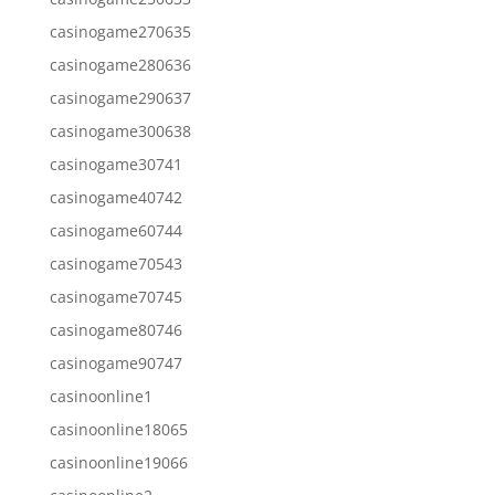
casinogame270635
casinogame280636
casinogame290637
casinogame300638
casinogame30741
casinogame40742
casinogame60744
casinogame70543
casinogame70745
casinogame80746
casinogame90747
casinoonline1
casinoonline18065
casinoonline19066