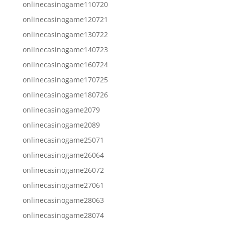
onlinecasinogame110720
onlinecasinogame120721
onlinecasinogame130722
onlinecasinogame140723
onlinecasinogame160724
onlinecasinogame170725
onlinecasinogame180726
onlinecasinogame2079
onlinecasinogame2089
onlinecasinogame25071
onlinecasinogame26064
onlinecasinogame26072
onlinecasinogame27061
onlinecasinogame28063
onlinecasinogame28074