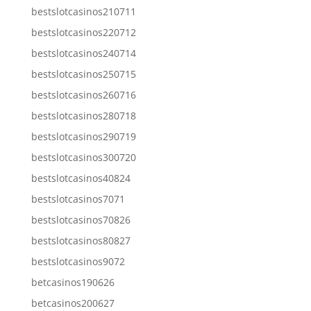
bestslotcasinos210711
bestslotcasinos220712
bestslotcasinos240714
bestslotcasinos250715
bestslotcasinos260716
bestslotcasinos280718
bestslotcasinos290719
bestslotcasinos300720
bestslotcasinos40824
bestslotcasinos7071
bestslotcasinos70826
bestslotcasinos80827
bestslotcasinos9072
betcasinos190626
betcasinos200627