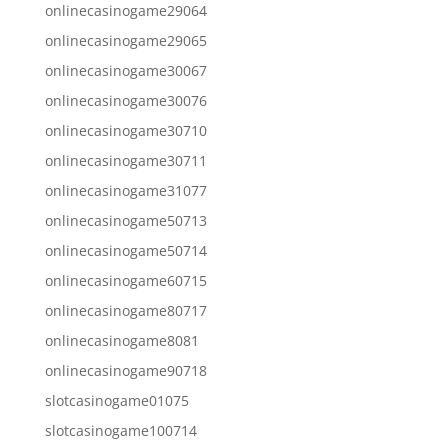
onlinecasinogame29064
onlinecasinogame29065
onlinecasinogame30067
onlinecasinogame30076
onlinecasinogame30710
onlinecasinogame30711
onlinecasinogame31077
onlinecasinogame50713
onlinecasinogame50714
onlinecasinogame60715
onlinecasinogame80717
onlinecasinogame8081
onlinecasinogame90718
slotcasinogame01075
slotcasinogame100714