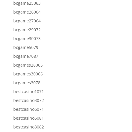
bcgame25063
bcgame26064
bcgame27064
bcgame29072
bcgame30073
bcgame5079
bcgame7087
bcgames28065
bcgames30066
bcgames3078
bestcasino1071
bestcasino3072
bestcasino6071
bestcasino6081
bestcasino8082