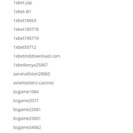
1xbet-jap
1xbet-lk1
1xbet18063
1xbet180718
1xbet190719
1xbet50712
1xbetinddownload.com
1xbetkenya25067
aaronallston29065
aviamasters-casinos
bcgame1084
bcgame2077
bcgame22061
bcgame23061
bcgame24062