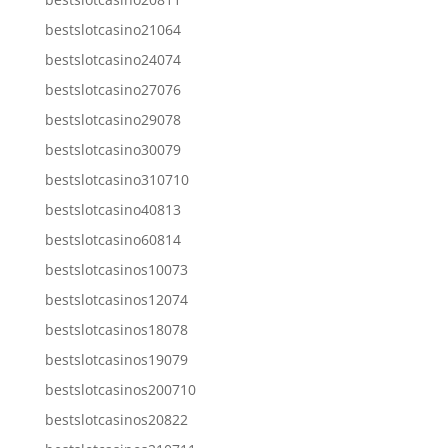
bestslotcasino21064
bestslotcasino24074
bestslotcasino27076
bestslotcasino29078
bestslotcasino30079
bestslotcasino310710
bestslotcasino40813
bestslotcasino60814
bestslotcasinos10073
bestslotcasinos12074
bestslotcasinos18078
bestslotcasinos19079
bestslotcasinos200710
bestslotcasinos20822