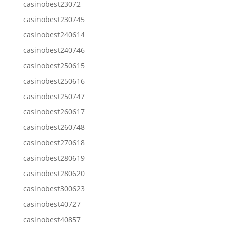
casinobest23072
casinobest230745
casinobest240614
casinobest240746
casinobest250615
casinobest250616
casinobest250747
casinobest260617
casinobest260748
casinobest270618
casinobest280619
casinobest280620
casinobest300623
casinobest40727
casinobest40857