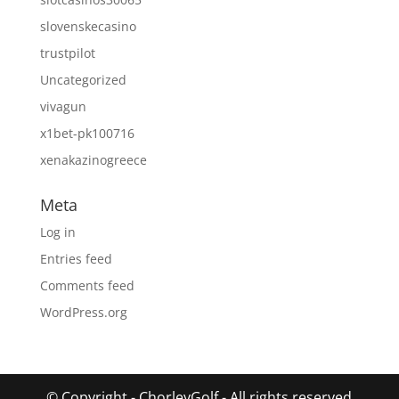
slovenskecasino
trustpilot
Uncategorized
vivagun
x1bet-pk100716
xenakazinogreece
Meta
Log in
Entries feed
Comments feed
WordPress.org
© Copyright - ChorleyGolf - All rights reserved