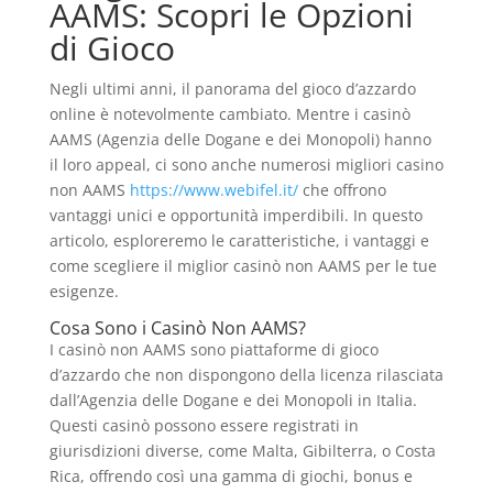
AAMS: Scopri le Opzioni
di Gioco
Negli ultimi anni, il panorama del gioco d’azzardo
online è notevolmente cambiato. Mentre i casinò
AAMS (Agenzia delle Dogane e dei Monopoli) hanno
il loro appeal, ci sono anche numerosi migliori casino
non AAMS
https://www.webifel.it/
che offrono
vantaggi unici e opportunità imperdibili. In questo
articolo, esploreremo le caratteristiche, i vantaggi e
come scegliere il miglior casinò non AAMS per le tue
esigenze.
Cosa Sono i Casinò Non AAMS?
I casinò non AAMS sono piattaforme di gioco
d’azzardo che non dispongono della licenza rilasciata
dall’Agenzia delle Dogane e dei Monopoli in Italia.
Questi casinò possono essere registrati in
giurisdizioni diverse, come Malta, Gibilterra, o Costa
Rica, offrendo così una gamma di giochi, bonus e