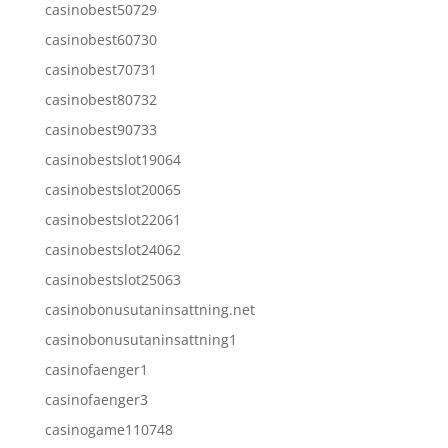
casinobest50729
casinobest60730
casinobest70731
casinobest80732
casinobest90733
casinobestslot19064
casinobestslot20065
casinobestslot22061
casinobestslot24062
casinobestslot25063
casinobonusutaninsattning.net
casinobonusutaninsattning1
casinofaenger1
casinofaenger3
casinogame110748