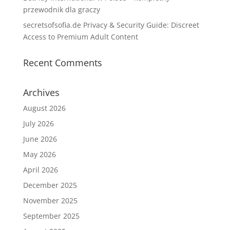
przewodnik dla graczy
secretsofsofia.de Privacy & Security Guide: Discreet
Access to Premium Adult Content
Recent Comments
Archives
August 2026
July 2026
June 2026
May 2026
April 2026
December 2025
November 2025
September 2025