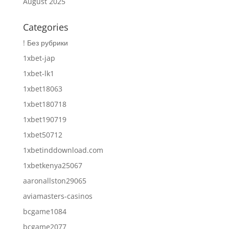
August 2025
Categories
! Без рубрики
1xbet-jap
1xbet-lk1
1xbet18063
1xbet180718
1xbet190719
1xbet50712
1xbetinddownload.com
1xbetkenya25067
aaronallston29065
aviamasters-casinos
bcgame1084
bcgame2077