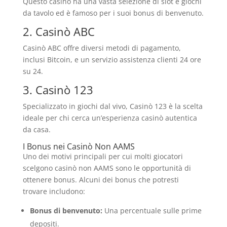
Questo casinò ha una vasta selezione di slot e giochi
da tavolo ed è famoso per i suoi bonus di benvenuto.
2. Casinò ABC
Casinò ABC offre diversi metodi di pagamento,
inclusi Bitcoin, e un servizio assistenza clienti 24 ore
su 24.
3. Casinò 123
Specializzato in giochi dal vivo, Casinò 123 è la scelta
ideale per chi cerca un’esperienza casinò autentica
da casa.
I Bonus nei Casinò Non AAMS
Uno dei motivi principali per cui molti giocatori
scelgono casinò non AAMS sono le opportunità di
ottenere bonus. Alcuni dei bonus che potresti
trovare includono:
Bonus di benvenuto:
Una percentuale sulle prime
depositi.