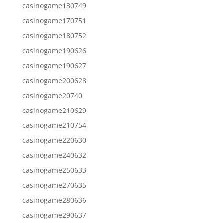
casinogame130749
casinogame170751
casinogame180752
casinogame190626
casinogame190627
casinogame200628
casinogame20740
casinogame210629
casinogame210754
casinogame220630
casinogame240632
casinogame250633
casinogame270635
casinogame280636
casinogame290637