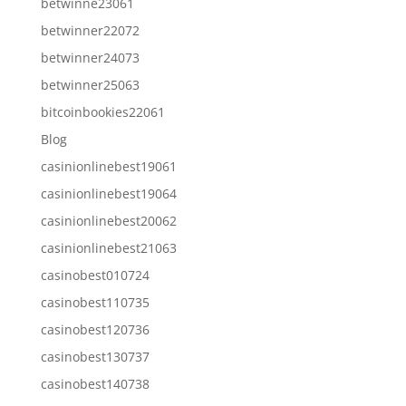
betwinne23061
betwinner22072
betwinner24073
betwinner25063
bitcoinbookies22061
Blog
casinionlinebest19061
casinionlinebest19064
casinionlinebest20062
casinionlinebest21063
casinobest010724
casinobest110735
casinobest120736
casinobest130737
casinobest140738