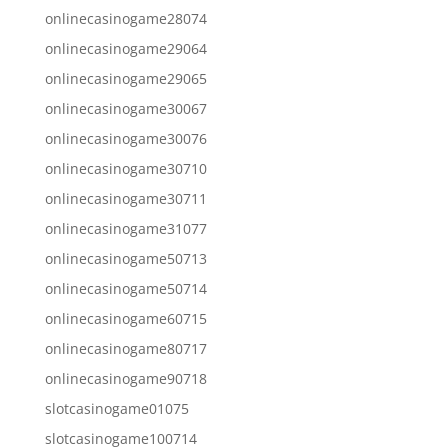
onlinecasinogame28074
onlinecasinogame29064
onlinecasinogame29065
onlinecasinogame30067
onlinecasinogame30076
onlinecasinogame30710
onlinecasinogame30711
onlinecasinogame31077
onlinecasinogame50713
onlinecasinogame50714
onlinecasinogame60715
onlinecasinogame80717
onlinecasinogame90718
slotcasinogame01075
slotcasinogame100714