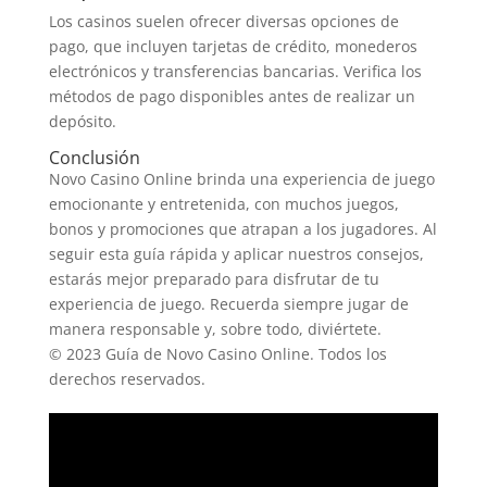
Los casinos suelen ofrecer diversas opciones de
pago, que incluyen tarjetas de crédito, monederos
electrónicos y transferencias bancarias. Verifica los
métodos de pago disponibles antes de realizar un
depósito.
Conclusión
Novo Casino Online brinda una experiencia de juego
emocionante y entretenida, con muchos juegos,
bonos y promociones que atrapan a los jugadores. Al
seguir esta guía rápida y aplicar nuestros consejos,
estarás mejor preparado para disfrutar de tu
experiencia de juego. Recuerda siempre jugar de
manera responsable y, sobre todo, diviértete.
© 2023 Guía de Novo Casino Online. Todos los
derechos reservados.