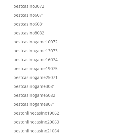
bestcasino3072
bestcasino6071
bestcasino6081
bestcasino8082
bestcasinogame10072
bestcasinogame13073
bestcasinogame16074
bestcasinogame19075
bestcasinogame25071
bestcasinogame3081
bestcasinogame5082
bestcasinogame8071
bestonlinecasino19062
bestonlinecasino20063
bestonlinecasino21064