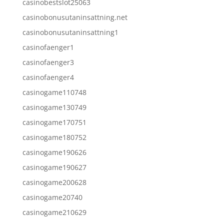
casinobestslot25063
casinobonusutaninsattning.net
casinobonusutaninsattning1
casinofaenger1
casinofaenger3
casinofaenger4
casinogame110748
casinogame130749
casinogame170751
casinogame180752
casinogame190626
casinogame190627
casinogame200628
casinogame20740
casinogame210629