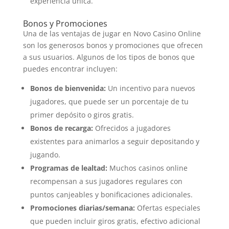
experiencia única.
Bonos y Promociones
Una de las ventajas de jugar en Novo Casino Online
son los generosos bonos y promociones que ofrecen
a sus usuarios. Algunos de los tipos de bonos que
puedes encontrar incluyen:
Bonos de bienvenida:
Un incentivo para nuevos
jugadores, que puede ser un porcentaje de tu
primer depósito o giros gratis.
Bonos de recarga:
Ofrecidos a jugadores
existentes para animarlos a seguir depositando y
jugando.
Programas de lealtad:
Muchos casinos online
recompensan a sus jugadores regulares con
puntos canjeables y bonificaciones adicionales.
Promociones diarias/semana:
Ofertas especiales
que pueden incluir giros gratis, efectivo adicional