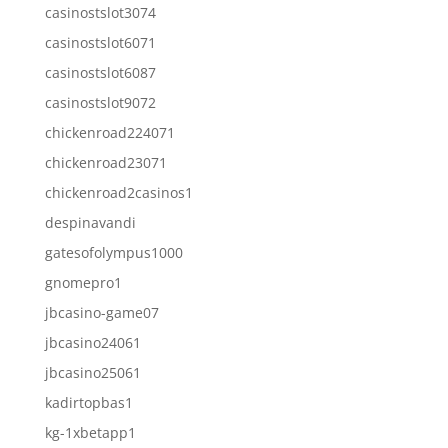
casinostslot3074
casinostslot6071
casinostslot6087
casinostslot9072
chickenroad224071
chickenroad23071
chickenroad2casinos1
despinavandi
gatesofolympus1000
gnomepro1
jbcasino-game07
jbcasino24061
jbcasino25061
kadirtopbas1
kg-1xbetapp1