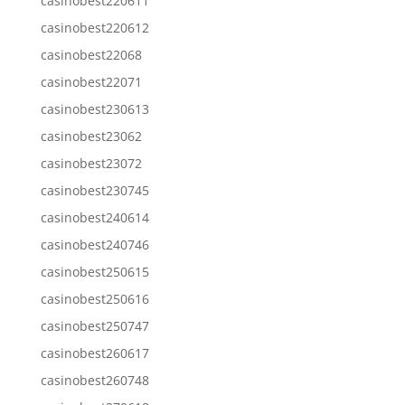
casinobest220611
casinobest220612
casinobest22068
casinobest22071
casinobest230613
casinobest23062
casinobest23072
casinobest230745
casinobest240614
casinobest240746
casinobest250615
casinobest250616
casinobest250747
casinobest260617
casinobest260748