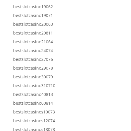
bestslotcasino19062
bestslotcasino19071
bestslotcasino20063
bestslotcasino20811
bestslotcasino21064
bestslotcasino24074
bestslotcasino27076
bestslotcasino29078
bestslotcasino30079
bestslotcasino310710
bestslotcasino40813
bestslotcasino60814
bestslotcasinos10073
bestslotcasinos12074
bestslotcasinos18078