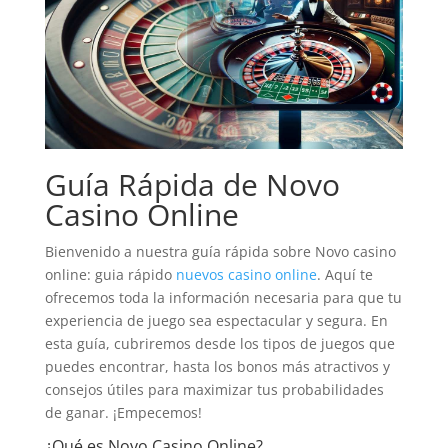
Guía Rápida de Novo
Casino Online
Bienvenido a nuestra guía rápida sobre Novo casino
online: guia rápido
nuevos casino online
. Aquí te
ofrecemos toda la información necesaria para que tu
experiencia de juego sea espectacular y segura. En
esta guía, cubriremos desde los tipos de juegos que
puedes encontrar, hasta los bonos más atractivos y
consejos útiles para maximizar tus probabilidades
de ganar. ¡Empecemos!
¿Qué es Novo Casino Online?