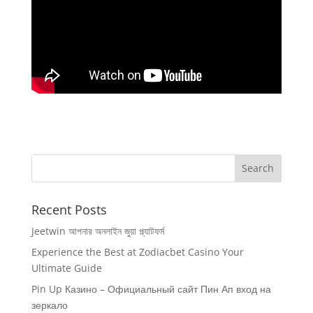
Recent Posts
Jeetwin আপনার অনলাইন জুয়া প্ল্যাটফর্ম
Experience the Best at Zodiacbet Casino Your
Ultimate Guide
Pin Up Казино – Официальный сайт Пин Ап вход на
зеркало