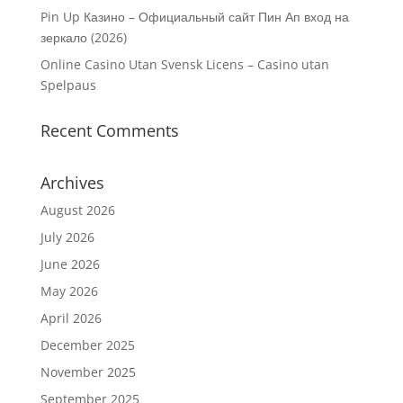
Pin Up Казино – Официальный сайт Пин Ап вход на
зеркало (2026)
Online Casino Utan Svensk Licens – Casino utan
Spelpaus
Recent Comments
Archives
August 2026
July 2026
June 2026
May 2026
April 2026
December 2025
November 2025
September 2025