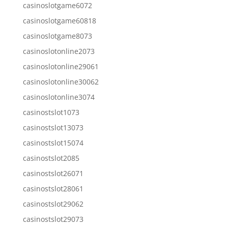
casinoslotgame6072
casinoslotgame60818
casinoslotgame8073
casinoslotonline2073
casinoslotonline29061
casinoslotonline30062
casinoslotonline3074
casinostslot1073
casinostslot13073
casinostslot15074
casinostslot2085
casinostslot26071
casinostslot28061
casinostslot29062
casinostslot29073