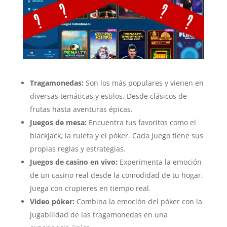
Tragamonedas:
Son los más populares y vienen en
diversas temáticas y estilos. Desde clásicos de
frutas hasta aventuras épicas.
Juegos de mesa:
Encuentra tus favoritos como el
blackjack, la ruleta y el póker. Cada juego tiene sus
propias reglas y estrategias.
Juegos de casino en vivo:
Experimenta la emoción
de un casino real desde la comodidad de tu hogar.
Juega con crupieres en tiempo real.
Video póker:
Combina la emoción del póker con la
jugabilidad de las tragamonedas en una