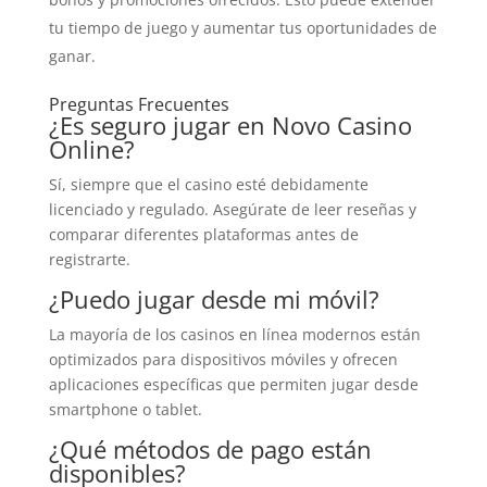
tu tiempo de juego y aumentar tus oportunidades de
ganar.
Preguntas Frecuentes
¿Es seguro jugar en Novo Casino
Online?
Sí, siempre que el casino esté debidamente
licenciado y regulado. Asegúrate de leer reseñas y
comparar diferentes plataformas antes de
registrarte.
¿Puedo jugar desde mi móvil?
La mayoría de los casinos en línea modernos están
optimizados para dispositivos móviles y ofrecen
aplicaciones específicas que permiten jugar desde
smartphone o tablet.
¿Qué métodos de pago están
disponibles?