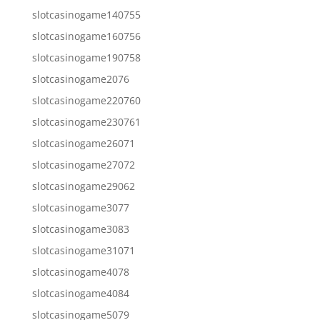
slotcasinogame140755
slotcasinogame160756
slotcasinogame190758
slotcasinogame2076
slotcasinogame220760
slotcasinogame230761
slotcasinogame26071
slotcasinogame27072
slotcasinogame29062
slotcasinogame3077
slotcasinogame3083
slotcasinogame31071
slotcasinogame4078
slotcasinogame4084
slotcasinogame5079