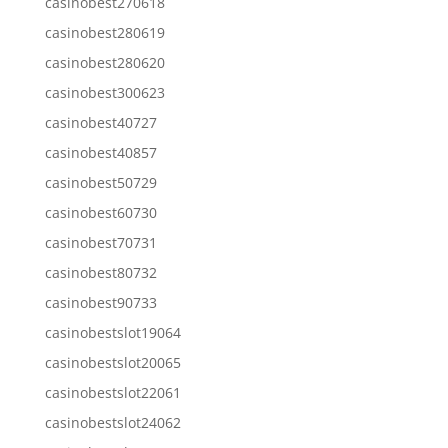
casinobest270618
casinobest280619
casinobest280620
casinobest300623
casinobest40727
casinobest40857
casinobest50729
casinobest60730
casinobest70731
casinobest80732
casinobest90733
casinobestslot19064
casinobestslot20065
casinobestslot22061
casinobestslot24062