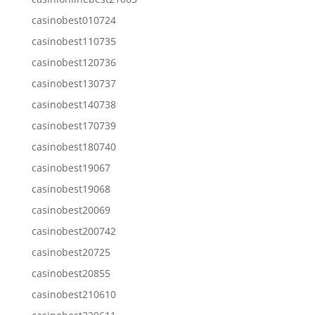
casinobest010724
casinobest110735
casinobest120736
casinobest130737
casinobest140738
casinobest170739
casinobest180740
casinobest19067
casinobest19068
casinobest20069
casinobest200742
casinobest20725
casinobest20855
casinobest210610