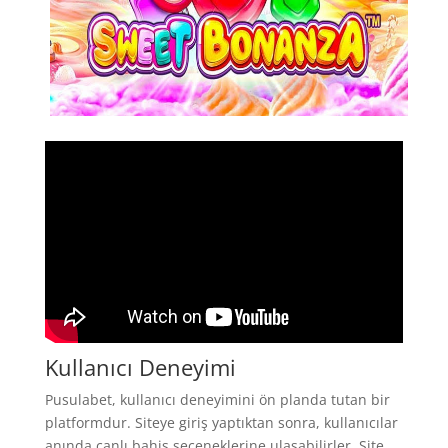
Kullanıcı Deneyimi
Pusulabet, kullanıcı deneyimini ön planda tutan bir
platformdur. Siteye giriş yaptıktan sonra, kullanıcılar
anında canlı bahis seçeneklerine ulaşabilirler. Site