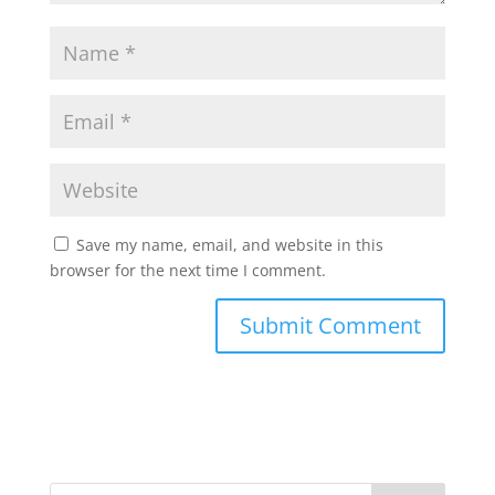
Save my name, email, and website in this
browser for the next time I comment.