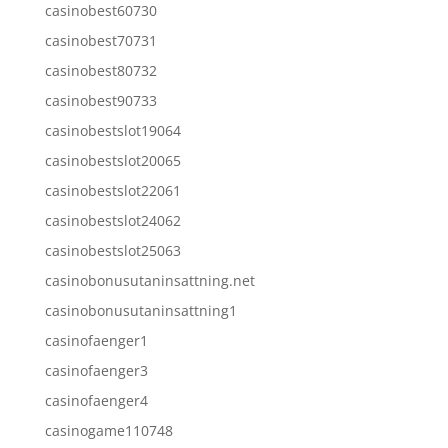
casinobest60730
casinobest70731
casinobest80732
casinobest90733
casinobestslot19064
casinobestslot20065
casinobestslot22061
casinobestslot24062
casinobestslot25063
casinobonusutaninsattning.net
casinobonusutaninsattning1
casinofaenger1
casinofaenger3
casinofaenger4
casinogame110748