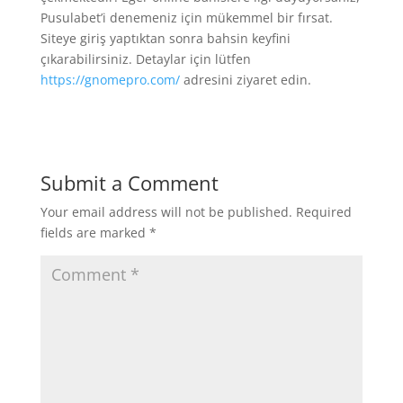
Pusulabet’i denemeniz için mükemmel bir fırsat.
Siteye giriş yaptıktan sonra bahsin keyfini
çıkarabilirsiniz. Detaylar için lütfen
https://gnomepro.com/
adresini ziyaret edin.
Submit a Comment
Your email address will not be published.
Required
fields are marked
*