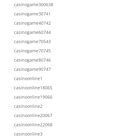
casinogame300638
casinogame30741
casinogame40742
casinogame60744
casinogame70543
casinogame70745
casinogame80746
casinogame90747
casinoonline1
casinoonline18065
casinoonline19066
casinoonline2
casinoonline20067
casinoonline22068
casinoonline3