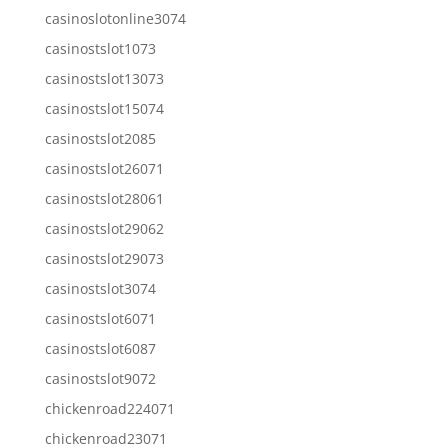
casinoslotonline3074
casinostslot1073
casinostslot13073
casinostslot15074
casinostslot2085
casinostslot26071
casinostslot28061
casinostslot29062
casinostslot29073
casinostslot3074
casinostslot6071
casinostslot6087
casinostslot9072
chickenroad224071
chickenroad23071