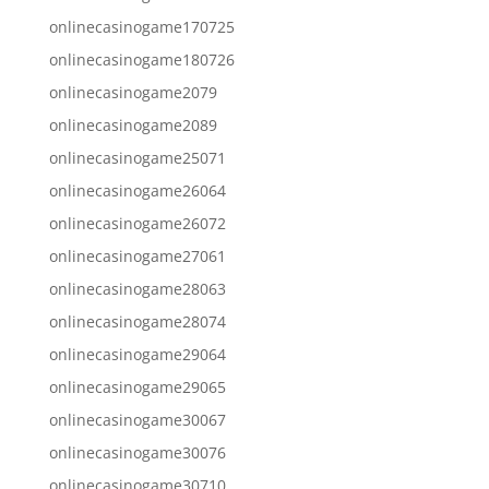
onlinecasinogame170725
onlinecasinogame180726
onlinecasinogame2079
onlinecasinogame2089
onlinecasinogame25071
onlinecasinogame26064
onlinecasinogame26072
onlinecasinogame27061
onlinecasinogame28063
onlinecasinogame28074
onlinecasinogame29064
onlinecasinogame29065
onlinecasinogame30067
onlinecasinogame30076
onlinecasinogame30710