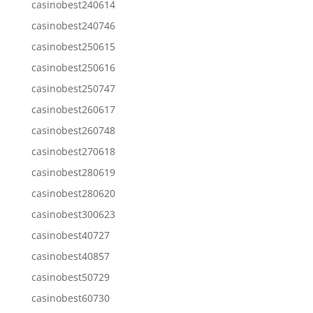
casinobest240614
casinobest240746
casinobest250615
casinobest250616
casinobest250747
casinobest260617
casinobest260748
casinobest270618
casinobest280619
casinobest280620
casinobest300623
casinobest40727
casinobest40857
casinobest50729
casinobest60730