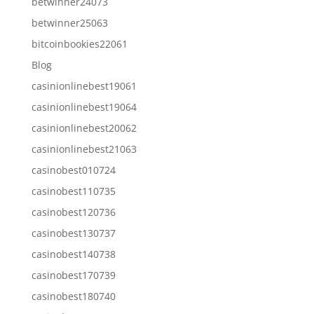
betwinner24073
betwinner25063
bitcoinbookies22061
Blog
casinionlinebest19061
casinionlinebest19064
casinionlinebest20062
casinionlinebest21063
casinobest010724
casinobest110735
casinobest120736
casinobest130737
casinobest140738
casinobest170739
casinobest180740