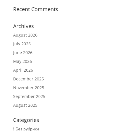
Recent Comments
Archives
August 2026
July 2026
June 2026
May 2026
April 2026
December 2025
November 2025
September 2025
August 2025
Categories
! Без рубрики