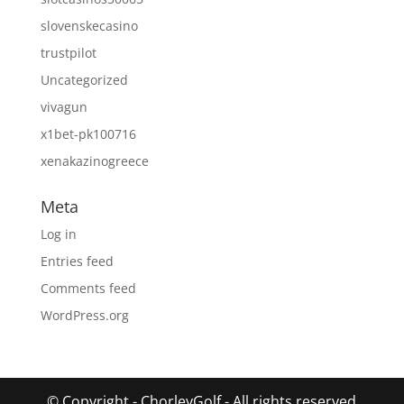
slovenskecasino
trustpilot
Uncategorized
vivagun
x1bet-pk100716
xenakazinogreece
Meta
Log in
Entries feed
Comments feed
WordPress.org
© Copyright - ChorleyGolf - All rights reserved