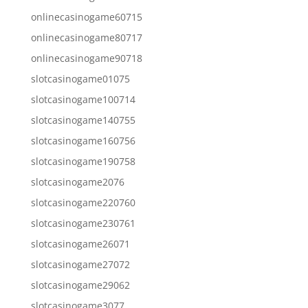
onlinecasinogame60715
onlinecasinogame80717
onlinecasinogame90718
slotcasinogame01075
slotcasinogame100714
slotcasinogame140755
slotcasinogame160756
slotcasinogame190758
slotcasinogame2076
slotcasinogame220760
slotcasinogame230761
slotcasinogame26071
slotcasinogame27072
slotcasinogame29062
slotcasinogame3077