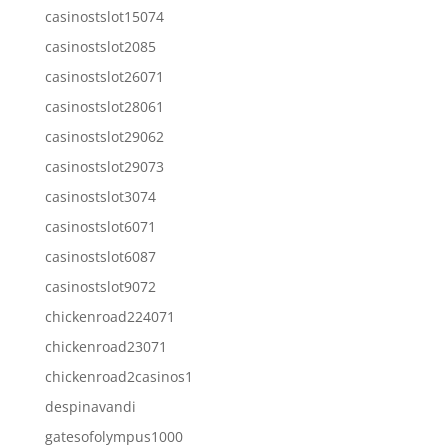
casinostslot15074
casinostslot2085
casinostslot26071
casinostslot28061
casinostslot29062
casinostslot29073
casinostslot3074
casinostslot6071
casinostslot6087
casinostslot9072
chickenroad224071
chickenroad23071
chickenroad2casinos1
despinavandi
gatesofolympus1000