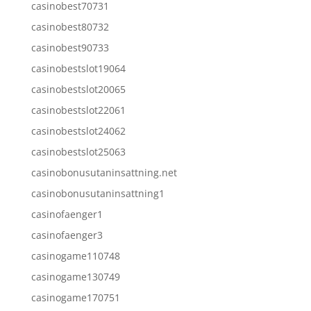
casinobest70731
casinobest80732
casinobest90733
casinobestslot19064
casinobestslot20065
casinobestslot22061
casinobestslot24062
casinobestslot25063
casinobonusutaninsattning.net
casinobonusutaninsattning1
casinofaenger1
casinofaenger3
casinogame110748
casinogame130749
casinogame170751