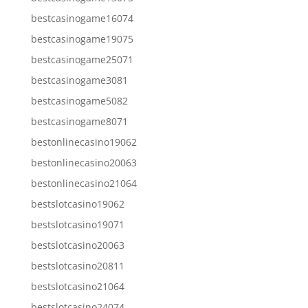
bestcasinogame16074
bestcasinogame19075
bestcasinogame25071
bestcasinogame3081
bestcasinogame5082
bestcasinogame8071
bestonlinecasino19062
bestonlinecasino20063
bestonlinecasino21064
bestslotcasino19062
bestslotcasino19071
bestslotcasino20063
bestslotcasino20811
bestslotcasino21064
bestslotcasino24074