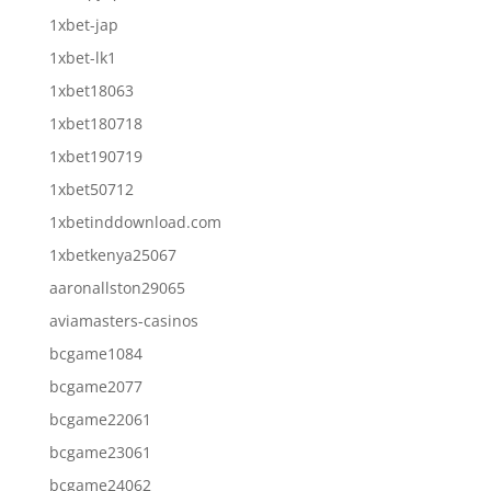
1xbet-jap
1xbet-lk1
1xbet18063
1xbet180718
1xbet190719
1xbet50712
1xbetinddownload.com
1xbetkenya25067
aaronallston29065
aviamasters-casinos
bcgame1084
bcgame2077
bcgame22061
bcgame23061
bcgame24062