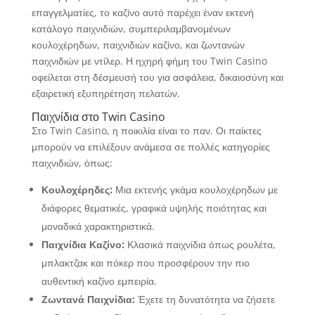
επαγγελματίες, το καζίνο αυτό παρέχει έναν εκτενή
κατάλογο παιχνιδιών, συμπεριλαμβανομένων
κουλοχέρηδων, παιχνιδιών καζίνο, και ζωντανών
παιχνιδιών με ντίλερ. Η ηχηρή φήμη του Twin Casino
οφείλεται στη δέσμευσή του για ασφάλεια, δικαιοσύνη και
εξαιρετική εξυπηρέτηση πελατών.
Παιχνίδια στο Twin Casino
Στο Twin Casino, η ποικιλία είναι το παν. Οι παίκτες
μπορούν να επιλέξουν ανάμεσα σε πολλές κατηγορίες
παιχνιδιών, όπως:
Κουλοχέρηδες:
Μια εκτενής γκάμα κουλοχέρηδων με
διάφορες θεματικές, γραφικά υψηλής ποιότητας και
μοναδικά χαρακτηριστικά.
Παιχνίδια Καζίνο:
Κλασικά παιχνίδια όπως ρουλέτα,
μπλακτζακ και πόκερ που προσφέρουν την πιο
αυθεντική καζίνο εμπειρία.
Ζωντανά Παιχνίδια:
Έχετε τη δυνατότητα να ζήσετε