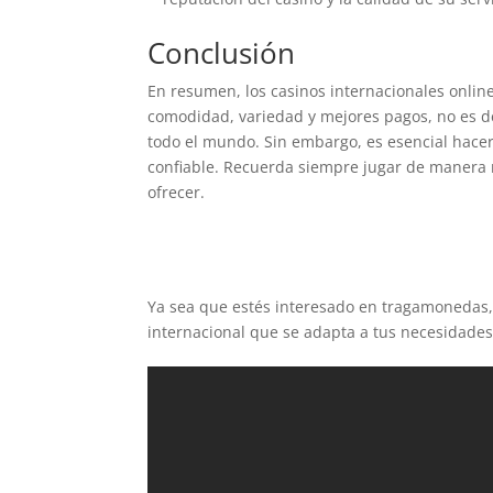
Conclusión
En resumen, los casinos internacionales onlin
comodidad, variedad y mejores pagos, no es d
todo el mundo. Sin embargo, es esencial hacer
confiable. Recuerda siempre jugar de manera r
ofrecer.
Ya sea que estés interesado en tragamonedas,
internacional que se adapta a tus necesidades.