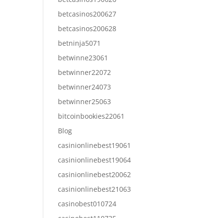
betcasinos200627
betcasinos200628
betninja5071
betwinne23061
betwinner22072
betwinner24073
betwinner25063
bitcoinbookies22061
Blog
casinionlinebest19061
casinionlinebest19064
casinionlinebest20062
casinionlinebest21063
casinobest010724