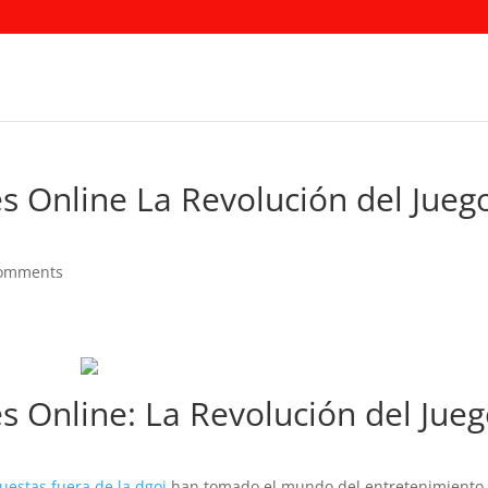
s Online La Revolución del Jueg
comments
s Online: La Revolución del Jue
uestas fuera de la dgoj
han tomado el mundo del entretenimiento