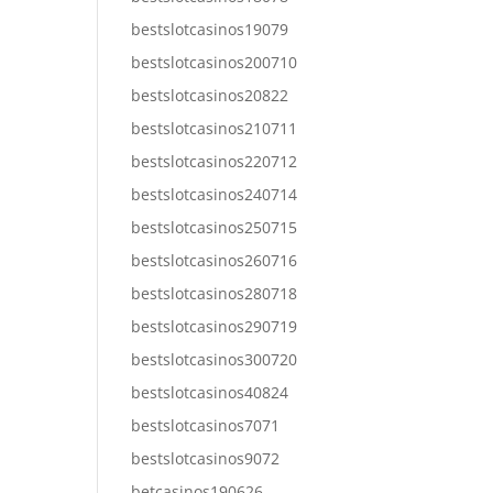
bestslotcasinos19079
bestslotcasinos200710
bestslotcasinos20822
bestslotcasinos210711
bestslotcasinos220712
bestslotcasinos240714
bestslotcasinos250715
bestslotcasinos260716
bestslotcasinos280718
bestslotcasinos290719
bestslotcasinos300720
bestslotcasinos40824
bestslotcasinos7071
bestslotcasinos9072
betcasinos190626