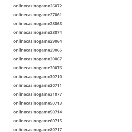
onlinecasinogame26072
onlinecasinogame27061
onlinecasinogame28063
onlinecasinogame28074
onlinecasinogame29064
onlinecasinogame29065
onlinecasinogame30067
onlinecasinogame30076
onlinecasinogame30710
onlinecasinogame30711
onlinecasinogame31077
onlinecasinogame50713
onlinecasinogame50714
onlinecasinogame60715
onlinecasinogame80717