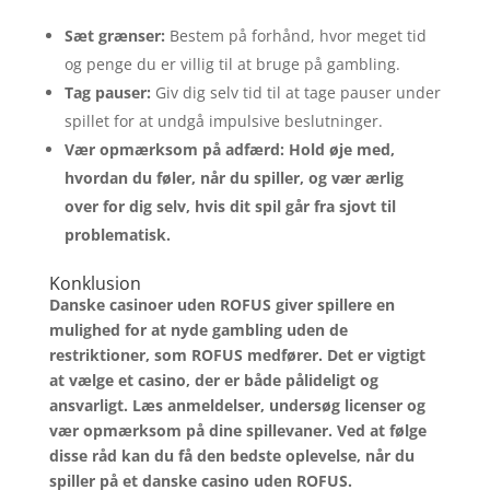
Sæt grænser:
Bestem på forhånd, hvor meget tid
og penge du er villig til at bruge på gambling.
Tag pauser:
Giv dig selv tid til at tage pauser under
spillet for at undgå impulsive beslutninger.
Vær opmærksom på adfærd:
Hold øje med,
hvordan du føler, når du spiller, og vær ærlig
over for dig selv, hvis dit spil går fra sjovt til
problematisk.
Konklusion
Danske casinoer uden ROFUS giver spillere en
mulighed for at nyde gambling uden de
restriktioner, som ROFUS medfører. Det er vigtigt
at vælge et casino, der er både pålideligt og
ansvarligt. Læs anmeldelser, undersøg licenser og
vær opmærksom på dine spillevaner. Ved at følge
disse råd kan du få den bedste oplevelse, når du
spiller på et danske casino uden ROFUS.