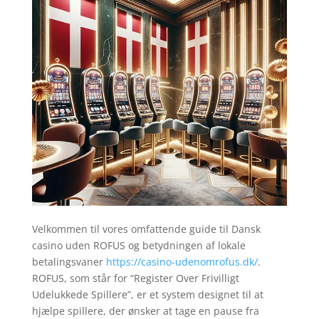
Velkommen til vores omfattende guide til Dansk
casino uden ROFUS og betydningen af lokale
betalingsvaner
https://casino-udenomrofus.dk/
.
ROFUS, som står for “Register Over Frivilligt
Udelukkede Spillere”, er et system designet til at
hjælpe spillere, der ønsker at tage en pause fra