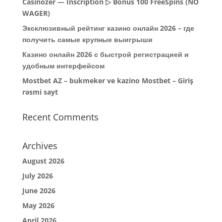
Casinozer — Inscription ▷ Bonus 100 FreeSpins (NO
WAGER)
Эксклюзивный рейтинг казино онлайн 2026 – где
получить самые крупные выигрыши
Казино онлайн 2026 с быстрой регистрацией и
удобным интерфейсом
Mostbet AZ – bukmeker ve kazino Mostbet – Giriş
rəsmi sayt
Recent Comments
Archives
August 2026
July 2026
June 2026
May 2026
April 2026