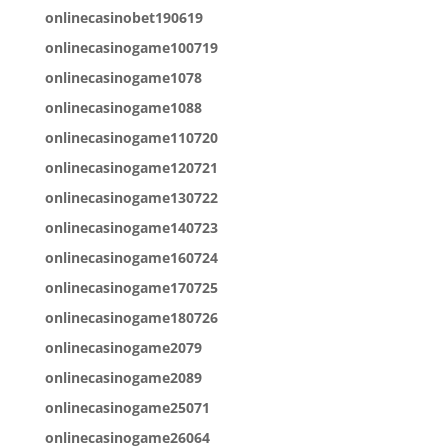
onlinecasinobet190619
onlinecasinogame100719
onlinecasinogame1078
onlinecasinogame1088
onlinecasinogame110720
onlinecasinogame120721
onlinecasinogame130722
onlinecasinogame140723
onlinecasinogame160724
onlinecasinogame170725
onlinecasinogame180726
onlinecasinogame2079
onlinecasinogame2089
onlinecasinogame25071
onlinecasinogame26064