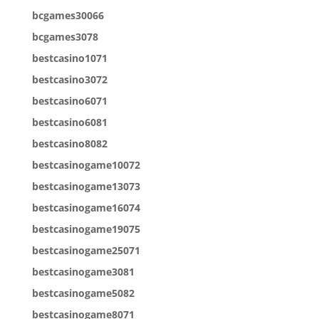
bcgames30066
bcgames3078
bestcasino1071
bestcasino3072
bestcasino6071
bestcasino6081
bestcasino8082
bestcasinogame10072
bestcasinogame13073
bestcasinogame16074
bestcasinogame19075
bestcasinogame25071
bestcasinogame3081
bestcasinogame5082
bestcasinogame8071