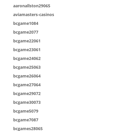
aaronallston29065
aviamasters-casinos
bcgame1084
bcgame2077
bcgame22061
bcgame23061
bcgame24062
bcgame25063
bcgame26064
bcgame27064
bcgame29072
bcgame30073
bcgame5079
bcgame7087
bcgames28065