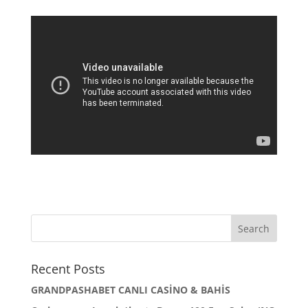
Recent Posts
GRANDPASHABET CANLI CASİNO & BAHİS