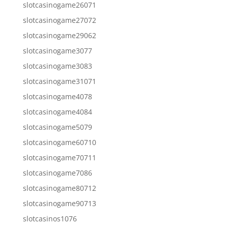
slotcasinogame26071
slotcasinogame27072
slotcasinogame29062
slotcasinogame3077
slotcasinogame3083
slotcasinogame31071
slotcasinogame4078
slotcasinogame4084
slotcasinogame5079
slotcasinogame60710
slotcasinogame70711
slotcasinogame7086
slotcasinogame80712
slotcasinogame90713
slotcasinos1076