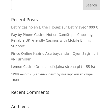
Recent Posts
Betify Casino en Ligne | Jouez sur Betify avec 1000 €
Pay by Phone Casino Not on GamStop – Choosing
Reliable UK-Friendly Casinos with Mobile Billing
Support
Pinco Online Kazino Azərbaycanda – Oyun Seçimləri
və Turnirlər
Lemon Casino Online – oficjalna strona pl (+155 fs)
1win — официальный сайт букмекерской конторы
1вин
Recent Comments
Archives