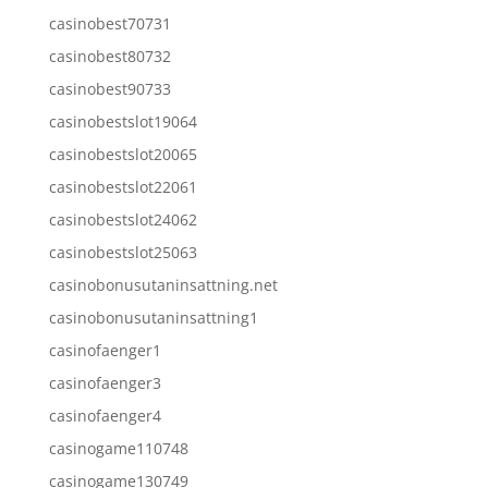
casinobest70731
casinobest80732
casinobest90733
casinobestslot19064
casinobestslot20065
casinobestslot22061
casinobestslot24062
casinobestslot25063
casinobonusutaninsattning.net
casinobonusutaninsattning1
casinofaenger1
casinofaenger3
casinofaenger4
casinogame110748
casinogame130749