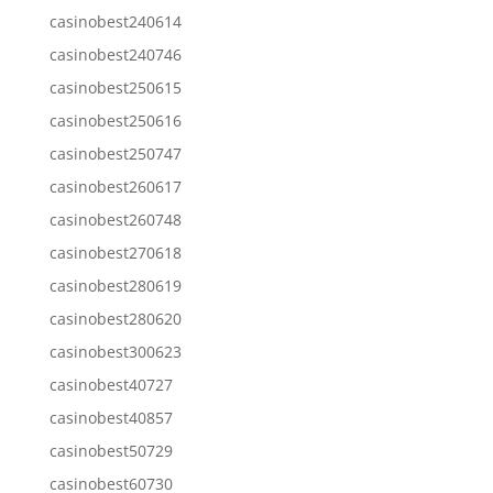
casinobest240614
casinobest240746
casinobest250615
casinobest250616
casinobest250747
casinobest260617
casinobest260748
casinobest270618
casinobest280619
casinobest280620
casinobest300623
casinobest40727
casinobest40857
casinobest50729
casinobest60730