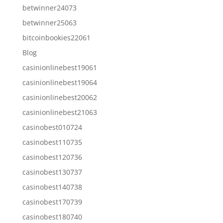
betwinner24073
betwinner25063
bitcoinbookies22061
Blog
casinionlinebest19061
casinionlinebest19064
casinionlinebest20062
casinionlinebest21063
casinobest010724
casinobest110735
casinobest120736
casinobest130737
casinobest140738
casinobest170739
casinobest180740