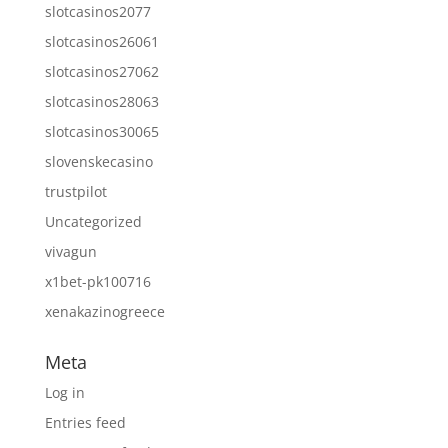
slotcasinos2077
slotcasinos26061
slotcasinos27062
slotcasinos28063
slotcasinos30065
slovenskecasino
trustpilot
Uncategorized
vivagun
x1bet-pk100716
xenakazinogreece
Meta
Log in
Entries feed