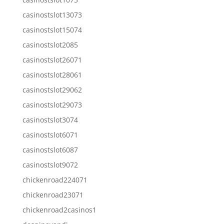
casinostslot13073
casinostslot15074
casinostslot2085
casinostslot26071
casinostslot28061
casinostslot29062
casinostslot29073
casinostslot3074
casinostslot6071
casinostslot6087
casinostslot9072
chickenroad224071
chickenroad23071
chickenroad2casinos1