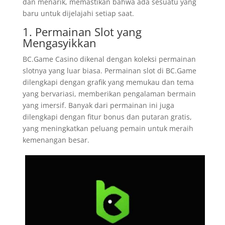
dan menarik, memastikan bahwa ada sesuatu yang
baru untuk dijelajahi setiap saat.
1. Permainan Slot yang
Mengasyikkan
BC.Game Casino dikenal dengan koleksi permainan
slotnya yang luar biasa. Permainan slot di BC.Game
dilengkapi dengan grafik yang memukau dan tema
yang bervariasi, memberikan pengalaman bermain
yang imersif. Banyak dari permainan ini juga
dilengkapi dengan fitur bonus dan putaran gratis,
yang meningkatkan peluang pemain untuk meraih
kemenangan besar.