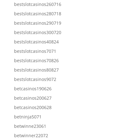
bestslotcasinos260716
bestslotcasinos280718
bestslotcasinos290719
bestslotcasinos300720
bestslotcasinos40824
bestslotcasinos7071
bestslotcasinos70826
bestslotcasinos80827
bestslotcasinos9072
betcasinos190626
betcasinos200627
betcasinos200628
betninja5071
betwinne23061
betwinner22072