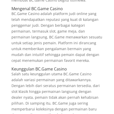
membuat BC.Game Casino begitu istimewa.
Mengenal BC.Game Casino
BC.Game Casino adalah platform judi online yang
telah mendapatkan reputasi yang kuat di kalangan
penggemar judi. Dengan berbagai kategori
permainan, termasuk slot, game meja, dan
permainan langsung, BC.Game menawarkan sesuatu
untuk setiap jenis pemain. Platform ini dirancang
untuk memberikan pengalaman bermain yang
mudah dan intuitif sehingga pemain dapat dengan
cepat menemukan permainan favorit mereka.
Keunggulan BC.Game Casino
Salah satu keunggulan utama BC.Game Casino
adalah variasi permainan yang ditawarkannya.
Dengan lebih dari seratus permainan tersedia, dari
slot klasik hingga permainan langsung dengan
dealer nyata, pemain tidak akan pernah kehabisan
pilihan. Di samping itu, BC.Game juga sering
memperbarui koleksinya dengan permainan baru