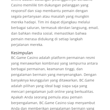
Casino memiliki tim dukungan pelanggan yang
responsif dan siap membantu pemain dengan
segala pertanyaan atau masalah yang mungkin
mereka hadapi. Tim ini dapat dijangkau melalui
berbagai saluran, termasuk obrolan langsung, email,
dan bahkan media sosial, memastikan bahwa
pemain merasa didukung di setiap langkah
perjalanan mereka.
Kesimpulan
BC.Game Casino adalah platform permainan resmi
yang menawarkan kombinasi yang sempurna antara
berbagai permainan, keamanan tinggi, dan
pengalaman bermain yang menyenangkan. Dengan
banyaknya keunggulan yang ditawarkan, BC.Game
adalah pilihan yang ideal bagi siapa saja yang
mencari pengalaman judi online yang berkualitas.
Apakah Anda seorang pemula atau pemain
berpengalaman, BC.Game Casino siap menyambut
Anda dan memberikan pengalaman bermain yang