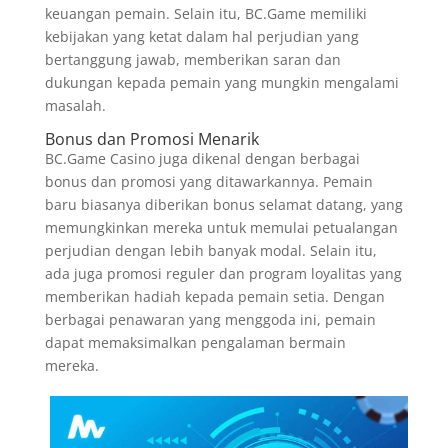
keuangan pemain. Selain itu, BC.Game memiliki
kebijakan yang ketat dalam hal perjudian yang
bertanggung jawab, memberikan saran dan
dukungan kepada pemain yang mungkin mengalami
masalah.
Bonus dan Promosi Menarik
BC.Game Casino juga dikenal dengan berbagai
bonus dan promosi yang ditawarkannya. Pemain
baru biasanya diberikan bonus selamat datang, yang
memungkinkan mereka untuk memulai petualangan
perjudian dengan lebih banyak modal. Selain itu,
ada juga promosi reguler dan program loyalitas yang
memberikan hadiah kepada pemain setia. Dengan
berbagai penawaran yang menggoda ini, pemain
dapat memaksimalkan pengalaman bermain
mereka.