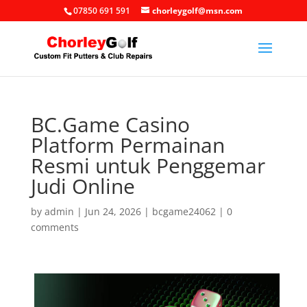
07850 691 591
chorleygolf@msn.com
BC.Game Casino
Platform Permainan
Resmi untuk Penggemar
Judi Online
by
admin
|
Jun 24, 2026
|
bcgame24062
|
0
comments