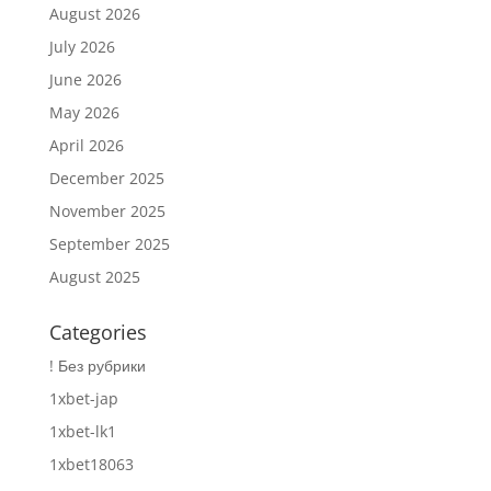
August 2026
July 2026
June 2026
May 2026
April 2026
December 2025
November 2025
September 2025
August 2025
Categories
! Без рубрики
1xbet-jap
1xbet-lk1
1xbet18063