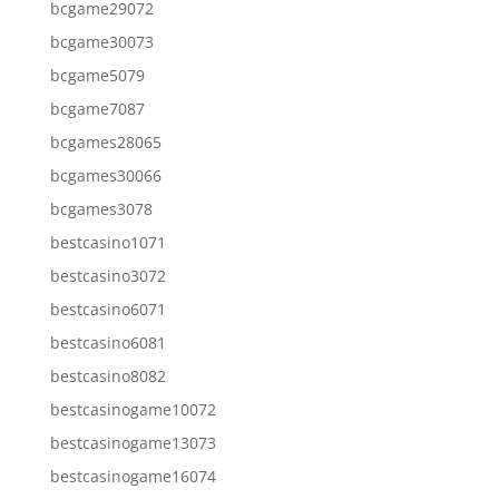
bcgame29072
bcgame30073
bcgame5079
bcgame7087
bcgames28065
bcgames30066
bcgames3078
bestcasino1071
bestcasino3072
bestcasino6071
bestcasino6081
bestcasino8082
bestcasinogame10072
bestcasinogame13073
bestcasinogame16074