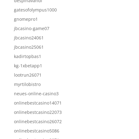
despinavandi
gatesofolympus1000
gnomepro1
jbcasino-game07
jbcasino24061
jbcasino25061
kadirtopbas1
kg-1xbetapp1
lootrun26071
myrtilobistro
neues-online-casino3
onlinebestcasino14071
onlinebestcasino22073
onlinebestcasino26072
onlinebestcasino5086