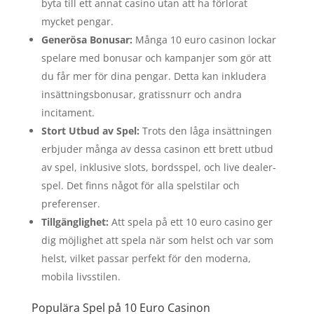
byta till ett annat casino utan att ha förlorat
mycket pengar.
Generösa Bonusar:
Många 10 euro casinon lockar
spelare med bonusar och kampanjer som gör att
du får mer för dina pengar. Detta kan inkludera
insättningsbonusar, gratissnurr och andra
incitament.
Stort Utbud av Spel:
Trots den låga insättningen
erbjuder många av dessa casinon ett brett utbud
av spel, inklusive slots, bordsspel, och live dealer-
spel. Det finns något för alla spelstilar och
preferenser.
Tillgänglighet:
Att spela på ett 10 euro casino ger
dig möjlighet att spela när som helst och var som
helst, vilket passar perfekt för den moderna,
mobila livsstilen.
Populära Spel på 10 Euro Casinon