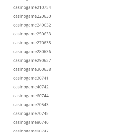
casinogame210754
casinogame220630
casinogame240632
casinogame250633
casinogame270635
casinogame280636
casinogame290637
casinogame300638
casinogame30741
casinogame40742
casinogame60744
casinogame70543
casinogame70745
casinogame80746
casinogame90747