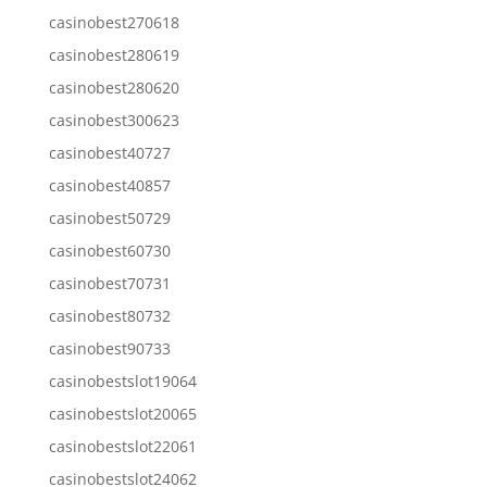
casinobest270618
casinobest280619
casinobest280620
casinobest300623
casinobest40727
casinobest40857
casinobest50729
casinobest60730
casinobest70731
casinobest80732
casinobest90733
casinobestslot19064
casinobestslot20065
casinobestslot22061
casinobestslot24062