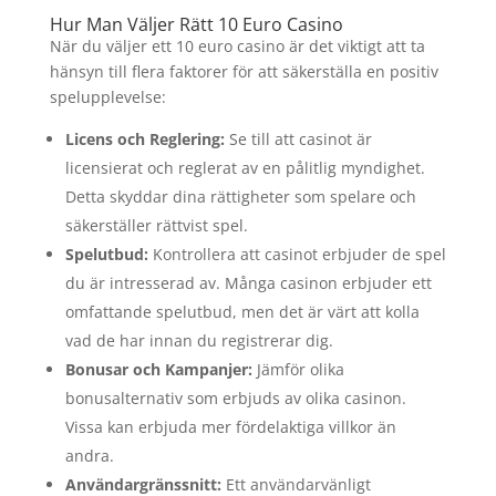
Hur Man Väljer Rätt 10 Euro Casino
När du väljer ett 10 euro casino är det viktigt att ta
hänsyn till flera faktorer för att säkerställa en positiv
spelupplevelse:
Licens och Reglering:
Se till att casinot är
licensierat och reglerat av en pålitlig myndighet.
Detta skyddar dina rättigheter som spelare och
säkerställer rättvist spel.
Spelutbud:
Kontrollera att casinot erbjuder de spel
du är intresserad av. Många casinon erbjuder ett
omfattande spelutbud, men det är värt att kolla
vad de har innan du registrerar dig.
Bonusar och Kampanjer:
Jämför olika
bonusalternativ som erbjuds av olika casinon.
Vissa kan erbjuda mer fördelaktiga villkor än
andra.
Användargränssnitt:
Ett användarvänligt