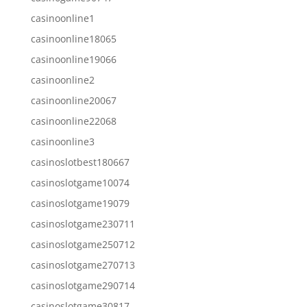
casinoonline1
casinoonline18065
casinoonline19066
casinoonline2
casinoonline20067
casinoonline22068
casinoonline3
casinoslotbest180667
casinoslotgame10074
casinoslotgame19079
casinoslotgame230711
casinoslotgame250712
casinoslotgame270713
casinoslotgame290714
casinoslotgame30817