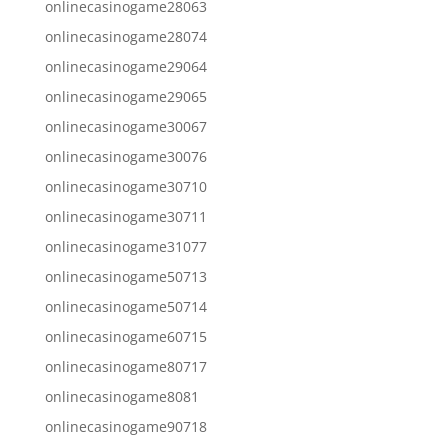
onlinecasinogame28063
onlinecasinogame28074
onlinecasinogame29064
onlinecasinogame29065
onlinecasinogame30067
onlinecasinogame30076
onlinecasinogame30710
onlinecasinogame30711
onlinecasinogame31077
onlinecasinogame50713
onlinecasinogame50714
onlinecasinogame60715
onlinecasinogame80717
onlinecasinogame8081
onlinecasinogame90718