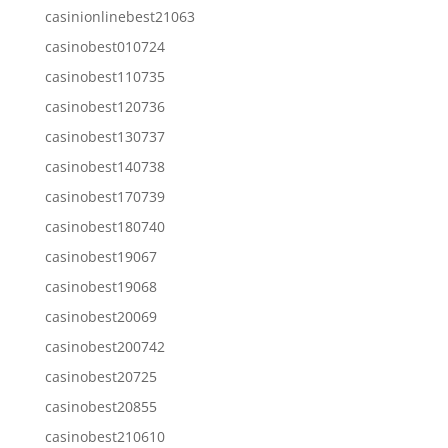
casinionlinebest21063
casinobest010724
casinobest110735
casinobest120736
casinobest130737
casinobest140738
casinobest170739
casinobest180740
casinobest19067
casinobest19068
casinobest20069
casinobest200742
casinobest20725
casinobest20855
casinobest210610