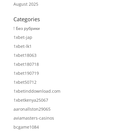
August 2025
Categories
! Без рубрики
1xbet-jap
1xbet-lk1
1xbet18063
1xbet180718
1xbet190719
1xbet50712
1xbetinddownload.com
1xbetkenya25067
aaronallston29065
aviamasters-casinos
bcgame1084