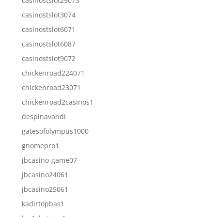
casinostslot29073
casinostslot3074
casinostslot6071
casinostslot6087
casinostslot9072
chickenroad224071
chickenroad23071
chickenroad2casinos1
despinavandi
gatesofolympus1000
gnomepro1
jbcasino-game07
jbcasino24061
jbcasino25061
kadirtopbas1