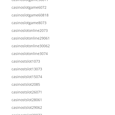
casinoslotgame6072
casinoslotgame60818
casinoslotgame8073
casinoslotonline2073
casinoslotonline29061
casinoslotonline30062
casinoslotonline3074
casinostslot1073
casinostslot13073
casinostslot15074
casinostslot2085
casinostslot26071
casinostslot28061
casinostslot29062