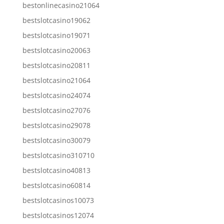
bestonlinecasino21064
bestslotcasino19062
bestslotcasino19071
bestslotcasino20063
bestslotcasino20811
bestslotcasino21064
bestslotcasino24074
bestslotcasino27076
bestslotcasino29078
bestslotcasino30079
bestslotcasino310710
bestslotcasino40813
bestslotcasino60814
bestslotcasinos10073
bestslotcasinos12074