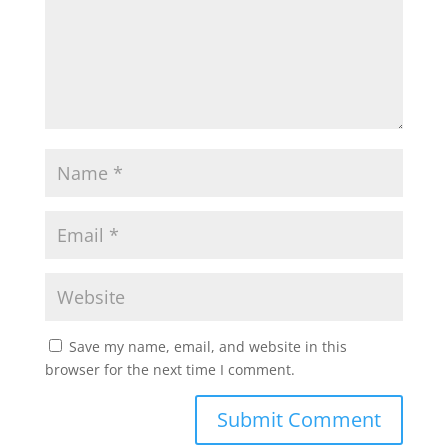
Save my name, email, and website in this
browser for the next time I comment.