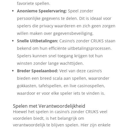
favoriete spellen.
Anonieme Speelervaring:
Speel zonder
persoonlijke gegevens te delen. Dit is ideaal voor
spelers die privacy waarderen en zich geen zorgen
willen maken over gegevensbeveiliging.
Snelle Uitbetalingen:
Casino’s zonder CRUKS staan
bekend om hun efficiënte uitbetalingsprocessen.
Spelers kunnen snel toegang krijgen tot hun
winsten zonder lange wachttijden.
Breder Speelaanbod:
Veel van deze casino’s
bieden een breed scala aan spellen, waaronder
gokkasten, tafelspellen, en live casinospellen,
waardoor er voor elke speler iets te vinden is.
Spelen met Verantwoordelijkheid
Hoewel het spelen in casino’s zonder CRUKS veel
voordelen biedt, is het belangrijk om
verantwoordelijk te blijven spelen. Hier zijn enkele