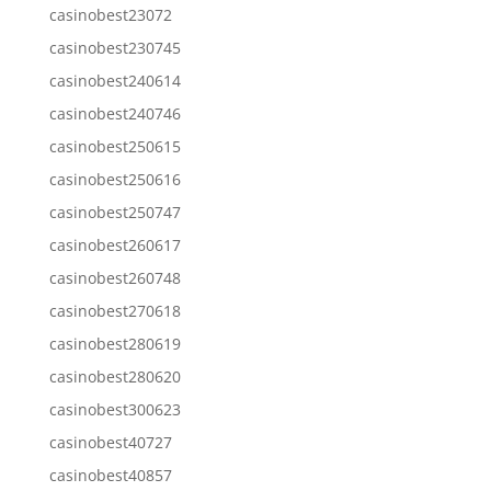
casinobest23072
casinobest230745
casinobest240614
casinobest240746
casinobest250615
casinobest250616
casinobest250747
casinobest260617
casinobest260748
casinobest270618
casinobest280619
casinobest280620
casinobest300623
casinobest40727
casinobest40857