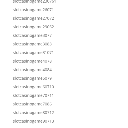
slotcasinogame230761
slotcasinogame26071
slotcasinogame27072
slotcasinogame29062
slotcasinogame3077
slotcasinogame3083
slotcasinogame31071
slotcasinogame4078
slotcasinogame4084
slotcasinogame5079
slotcasinogame60710
slotcasinogame70711
slotcasinogame7086
slotcasinogame80712
slotcasinogame90713