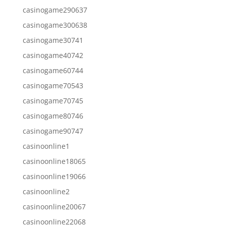
casinogame290637
casinogame300638
casinogame30741
casinogame40742
casinogame60744
casinogame70543
casinogame70745
casinogame80746
casinogame90747
casinoonline1
casinoonline18065
casinoonline19066
casinoonline2
casinoonline20067
casinoonline22068