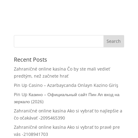
Recent Posts
Zahraničné online kasína Čo by ste mali vedieť
predtým, než začnete hrať
Pin Up Casino – Azərbaycanda Onlayn Kazino Giriş
Pin Up Казино – Официальный сайт Пин Ап вход на
зеркало (2026)
Zahraničné online kasína Ako si vybrať to najlepšie a
čo očakávať -2095465390
Zahraničné online kasína Ako si vybrať to pravé pre
vás -2108941703