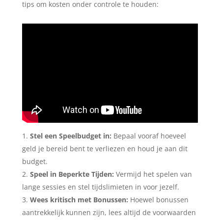
tips om kosten onder controle te houden:
Stel een Speelbudget in:
Bepaal vooraf hoeveel
geld je bereid bent te verliezen en houd je aan dit
budget.
Speel in Beperkte Tijden:
Vermijd het spelen van
lange sessies en stel tijdslimieten in voor jezelf.
Wees kritisch met Bonussen:
Hoewel bonussen
aantrekkelijk kunnen zijn, lees altijd de voorwaarden