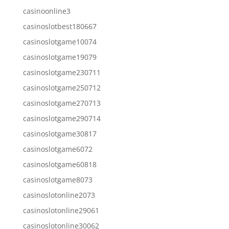
casinoonline3
casinoslotbest180667
casinoslotgame10074
casinoslotgame19079
casinoslotgame230711
casinoslotgame250712
casinoslotgame270713
casinoslotgame290714
casinoslotgame30817
casinoslotgame6072
casinoslotgame60818
casinoslotgame8073
casinoslotonline2073
casinoslotonline29061
casinoslotonline30062