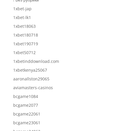
1xbet-jap
1xbet-lk1
1xbet18063
1xbet180718
1xbet190719
1xbet50712
1xbetinddownload.com
1xbetkenya25067
aaronallston29065
aviamasters-casinos
bcgame1084
bcgame2077
bcgame22061
bcgame23061