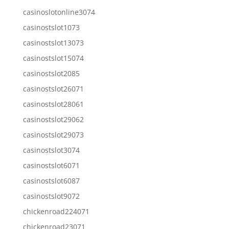
casinoslotonline3074
casinostslot1073
casinostslot13073
casinostslot15074
casinostslot2085
casinostslot26071
casinostslot28061
casinostslot29062
casinostslot29073
casinostslot3074
casinostslot6071
casinostslot6087
casinostslot9072
chickenroad224071
chickenroad23071