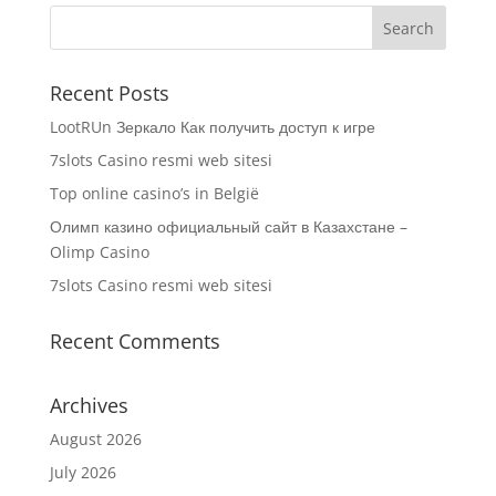
Recent Posts
LootRUn Зеркало Как получить доступ к игре
7slots Casino resmi web sitesi
Top online casino’s in België
Олимп казино официальный сайт в Казахстане –
Olimp Casino
7slots Casino resmi web sitesi
Recent Comments
Archives
August 2026
July 2026