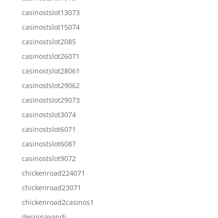
casinostslot13073
casinostslot15074
casinostslot2085
casinostslot26071
casinostslot28061
casinostslot29062
casinostslot29073
casinostslot3074
casinostslot6071
casinostslot6087
casinostslot9072
chickenroad224071
chickenroad23071
chickenroad2casinos1
despinavandi