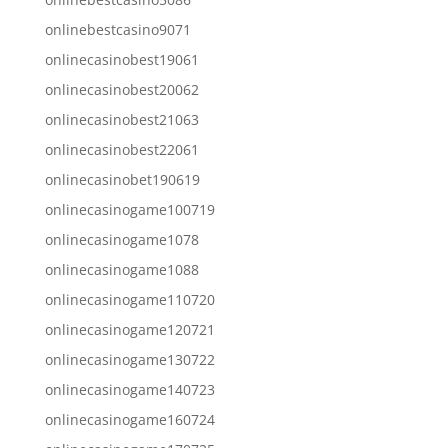
onlinebestcasino9071
onlinecasinobest19061
onlinecasinobest20062
onlinecasinobest21063
onlinecasinobest22061
onlinecasinobet190619
onlinecasinogame100719
onlinecasinogame1078
onlinecasinogame1088
onlinecasinogame110720
onlinecasinogame120721
onlinecasinogame130722
onlinecasinogame140723
onlinecasinogame160724