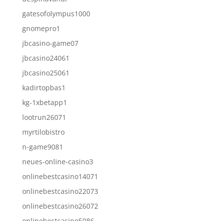
gatesofolympus1000
gnomepro1
jbcasino-game07
jbcasino24061
jbcasino25061
kadirtopbas1
kg-1xbetapp1
lootrun26071
myrtilobistro
n-game9081
neues-online-casino3
onlinebestcasino14071
onlinebestcasino22073
onlinebestcasino26072
onlinebestcasino5086