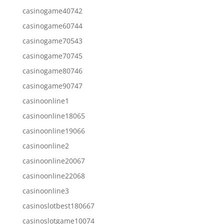
casinogame40742
casinogame60744
casinogame70543
casinogame70745
casinogame80746
casinogame90747
casinoonline1
casinoonline18065
casinoonline19066
casinoonline2
casinoonline20067
casinoonline22068
casinoonline3
casinoslotbest180667
casinoslotgame10074