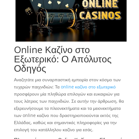
Online Καζίνο στο
Εξωτερικό: Ο Απόλυτος
Οδηγός
Αναζητάτε μια συναρπαστική εμπειρία στον κόσμο των
τυχερών παιχνιδιών; Τα
online καζίνο στο εξωτερικό
προσφέρουν μία πληθώρα επιλογών και ευκαιριών για
τους λάτρεις των παιχνιδιών. Σε αυτήν την άρθρωση, θα
εξερευνήσουμε τα πλεονεκτήματα και τα μειονεκτήματα
των online καζίνο που δραστηριοποιούνται εκτός της
Ελλάδας, καθώς και σημαντικές πληροφορίες για την
επιλογή του κατάλληλου καζίνο για εσάς.