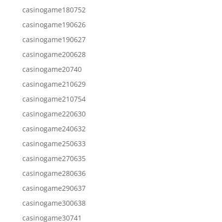
casinogame180752
casinogame190626
casinogame190627
casinogame200628
casinogame20740
casinogame210629
casinogame210754
casinogame220630
casinogame240632
casinogame250633
casinogame270635
casinogame280636
casinogame290637
casinogame300638
casinogame30741