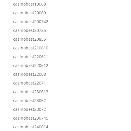
casinobest19068
casinobest20069
casinobest200742
casinobest20725
casinobest20855
casinobest210610
casinobest220611
casinobest220612
casinobest22068
casinobest22071
casinobest230613
casinobest23062
casinobest23072
casinobest230745
casinobest240614