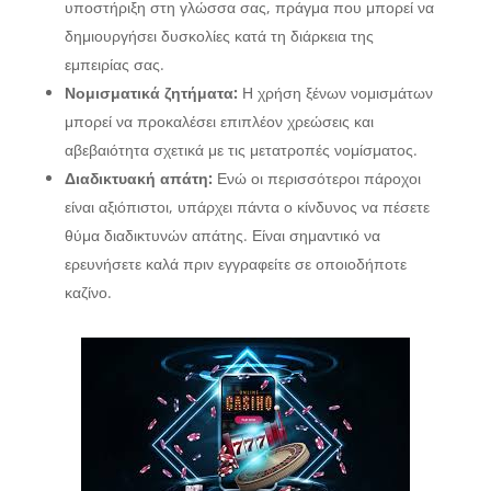
υποστήριξη στη γλώσσα σας, πράγμα που μπορεί να
δημιουργήσει δυσκολίες κατά τη διάρκεια της
εμπειρίας σας.
Νομισματικά ζητήματα:
Η χρήση ξένων νομισμάτων
μπορεί να προκαλέσει επιπλέον χρεώσεις και
αβεβαιότητα σχετικά με τις μετατροπές νομίσματος.
Διαδικτυακή απάτη:
Ενώ οι περισσότεροι πάροχοι
είναι αξιόπιστοι, υπάρχει πάντα ο κίνδυνος να πέσετε
θύμα διαδικτυνών απάτης. Είναι σημαντικό να
ερευνήσετε καλά πριν εγγραφείτε σε οποιοδήποτε
καζίνο.