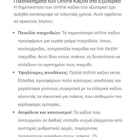
Πλεονεκτήματα των Online Καζίνο στο Εξωτερικό
Η δημοτικότητα των online καζίνο στο εξωτερικό έχει
αυξηθεί κατακόρυφα τα τελευταία χρόνια. Αυτό οφείλεται
σε αρκετούς λόγους:
Ποικιλία παιχνιδιών:
Τα περισσότερα online καζίνο
προσφέρουν μια ευρεία γκάμα παιχνιδιών, όπως
κουλοχέρηδες, επιτραπέζια παιχνίδια και live dealer
παιχνίδια. Αυτό δίνει στους παίκτες τη δυνατότητα να
επιλέξουν το αγαπημένο τους παιχνίδι.
Υψηλότερες αποδόσεις:
Πολλά online καζίνο εκτός
Ελλάδας προσφέρουν πολύ καλύτερες αποδόσεις και
μεγαλύτερα μπόνους συγκριτικά με τα ελληνικά καζίνο,
κάνοντάς τα ελκυστικά για παίκτες που επιθυμούν πιο
κερδοφόρες εμπειρίες.
Ασφάλεια και κανονισμοί:
Τα καζίνο που
λειτουργούν σε διεθνές επίπεδο συχνά ελέγχονται από
αυστηρές ρυθμιστικές αρχές, παρέχοντας
περισσότερη ασφάλεια στους παίκτες. Οι