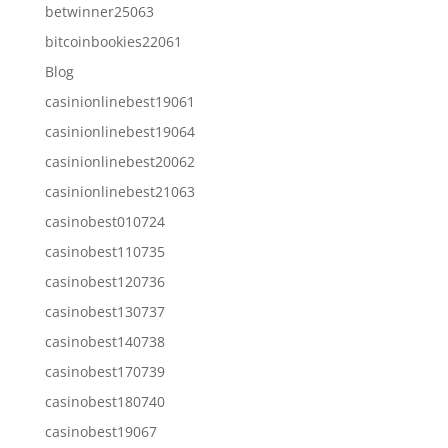
betwinner25063
bitcoinbookies22061
Blog
casinionlinebest19061
casinionlinebest19064
casinionlinebest20062
casinionlinebest21063
casinobest010724
casinobest110735
casinobest120736
casinobest130737
casinobest140738
casinobest170739
casinobest180740
casinobest19067