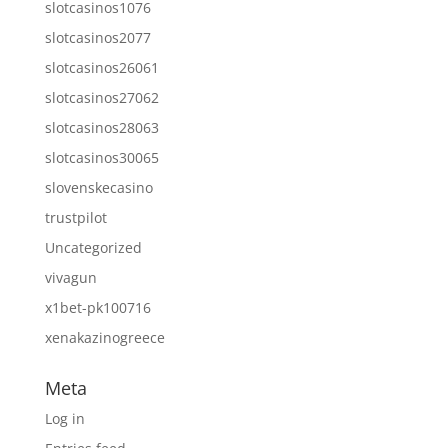
slotcasinos1076
slotcasinos2077
slotcasinos26061
slotcasinos27062
slotcasinos28063
slotcasinos30065
slovenskecasino
trustpilot
Uncategorized
vivagun
x1bet-pk100716
xenakazinogreece
Meta
Log in