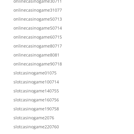
onlinecasinogame30711
onlinecasinogame31077
onlinecasinogame50713
onlinecasinogame50714
onlinecasinogame60715
onlinecasinogame80717
onlinecasinogame8081
onlinecasinogame90718
slotcasinogame01075
slotcasinogame100714
slotcasinogame140755
slotcasinogame160756
slotcasinogame190758
slotcasinogame2076
slotcasinogame220760