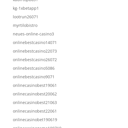
kg-1xbetapp1
lootrun26071
myrtilobistro
neues-online-casino3
onlinebestcasino14071
onlinebestcasino22073
onlinebestcasino26072
onlinebestcasino5086
onlinebestcasino9071
onlinecasinobest19061
onlinecasinobest20062
onlinecasinobest21063
onlinecasinobest22061
onlinecasinobet190619