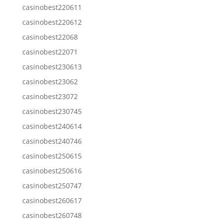
casinobest220611
casinobest220612
casinobest22068
casinobest22071
casinobest230613
casinobest23062
casinobest23072
casinobest230745
casinobest240614
casinobest240746
casinobest250615
casinobest250616
casinobest250747
casinobest260617
casinobest260748