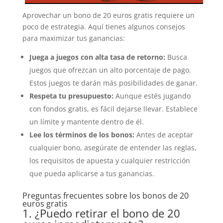
Aprovechar un bono de 20 euros gratis requiere un
poco de estrategia. Aquí tienes algunos consejos
para maximizar tus ganancias:
Juega a juegos con alta tasa de retorno:
Busca
juegos que ofrezcan un alto porcentaje de pago.
Estos juegos te darán más posibilidades de ganar.
Respeta tu presupuesto:
Aunque estés jugando
con fondos gratis, es fácil dejarse llevar. Establece
un límite y mantente dentro de él.
Lee los términos de los bonos:
Antes de aceptar
cualquier bono, asegúrate de entender las reglas,
los requisitos de apuesta y cualquier restricción
que pueda aplicarse a tus ganancias.
Preguntas frecuentes sobre los bonos de 20
euros gratis
1. ¿Puedo retirar el bono de 20