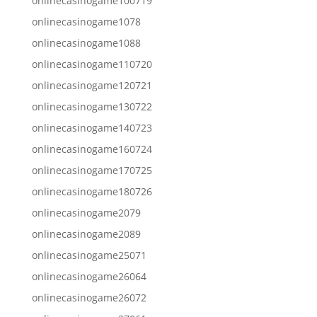
onlinecasinogame100719
onlinecasinogame1078
onlinecasinogame1088
onlinecasinogame110720
onlinecasinogame120721
onlinecasinogame130722
onlinecasinogame140723
onlinecasinogame160724
onlinecasinogame170725
onlinecasinogame180726
onlinecasinogame2079
onlinecasinogame2089
onlinecasinogame25071
onlinecasinogame26064
onlinecasinogame26072