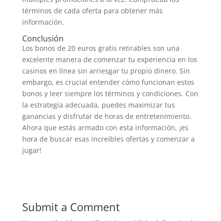
términos de cada oferta para obtener más
información.
Conclusión
Los bonos de 20 euros gratis retirables son una
excelente manera de comenzar tu experiencia en los
casinos en línea sin arriesgar tu propio dinero. Sin
embargo, es crucial entender cómo funcionan estos
bonos y leer siempre los términos y condiciones. Con
la estrategia adecuada, puedes maximizar tus
ganancias y disfrutar de horas de entretenimiento.
Ahora que estás armado con esta información, ¡es
hora de buscar esas increíbles ofertas y comenzar a
jugar!
Submit a Comment