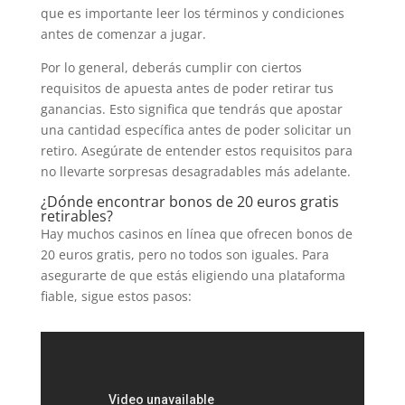
que es importante leer los términos y condiciones
antes de comenzar a jugar.
Por lo general, deberás cumplir con ciertos
requisitos de apuesta antes de poder retirar tus
ganancias. Esto significa que tendrás que apostar
una cantidad específica antes de poder solicitar un
retiro. Asegúrate de entender estos requisitos para
no llevarte sorpresas desagradables más adelante.
¿Dónde encontrar bonos de 20 euros gratis
retirables?
Hay muchos casinos en línea que ofrecen bonos de
20 euros gratis, pero no todos son iguales. Para
asegurarte de que estás eligiendo una plataforma
fiable, sigue estos pasos: