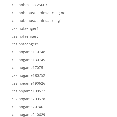
casinobestslot25063
casinobonusutaninsattning.net
casinobonusutaninsattning1
casinofaenger1
casinofaenger3
casinofaenger4
casinogame110748
casinogame130749
casinogame170751
casinogame180752
casinogame190626
casinogame190627
casinogame200628
casinogame20740
casinogame210629