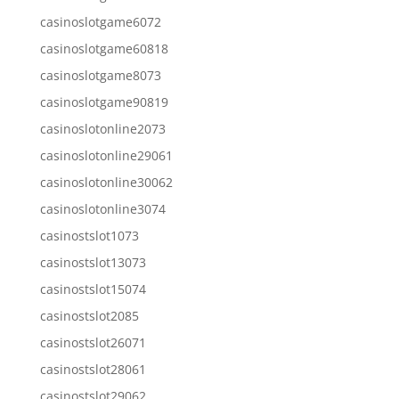
casinoslotgame6072
casinoslotgame60818
casinoslotgame8073
casinoslotgame90819
casinoslotonline2073
casinoslotonline29061
casinoslotonline30062
casinoslotonline3074
casinostslot1073
casinostslot13073
casinostslot15074
casinostslot2085
casinostslot26071
casinostslot28061
casinostslot29062