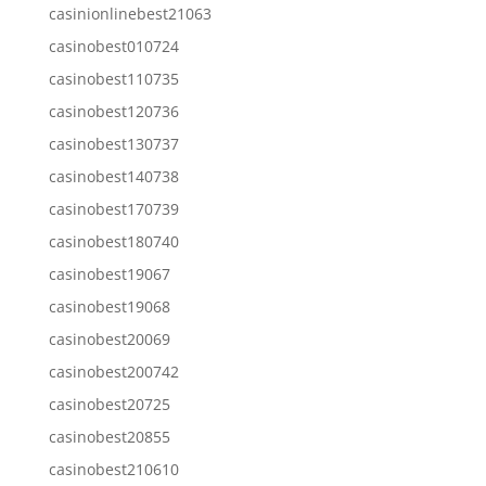
casinionlinebest21063
casinobest010724
casinobest110735
casinobest120736
casinobest130737
casinobest140738
casinobest170739
casinobest180740
casinobest19067
casinobest19068
casinobest20069
casinobest200742
casinobest20725
casinobest20855
casinobest210610