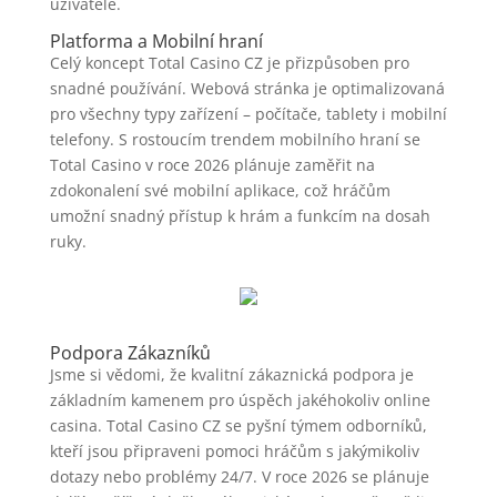
uživatele.
Platforma a Mobilní hraní
Celý koncept Total Casino CZ je přizpůsoben pro
snadné používání. Webová stránka je optimalizovaná
pro všechny typy zařízení – počítače, tablety i mobilní
telefony. S rostoucím trendem mobilního hraní se
Total Casino v roce 2026 plánuje zaměřit na
zdokonalení své mobilní aplikace, což hráčům
umožní snadný přístup k hrám a funkcím na dosah
ruky.
Podpora Zákazníků
Jsme si vědomi, že kvalitní zákaznická podpora je
základním kamenem pro úspěch jakéhokoliv online
casina. Total Casino CZ se pyšní týmem odborníků,
kteří jsou připraveni pomoci hráčům s jakýmikoliv
dotazy nebo problémy 24/7. V roce 2026 se plánuje