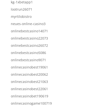
kg-1xbetapp1
lootrun26071
myrtilobistro
neues-online-casino3
onlinebestcasino14071
onlinebestcasino22073
onlinebestcasino26072
onlinebestcasino5086
onlinebestcasino9071
onlinecasinobest19061
onlinecasinobest20062
onlinecasinobest21063
onlinecasinobest22061
onlinecasinobet190619
onlinecasinogame100719