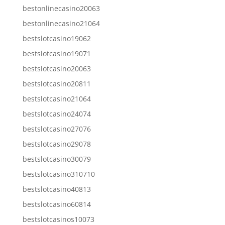
bestonlinecasino20063
bestonlinecasino21064
bestslotcasino19062
bestslotcasino19071
bestslotcasino20063
bestslotcasino20811
bestslotcasino21064
bestslotcasino24074
bestslotcasino27076
bestslotcasino29078
bestslotcasino30079
bestslotcasino310710
bestslotcasino40813
bestslotcasino60814
bestslotcasinos10073