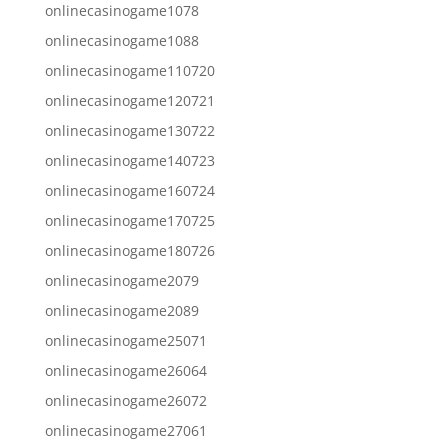
onlinecasinogame1078
onlinecasinogame1088
onlinecasinogame110720
onlinecasinogame120721
onlinecasinogame130722
onlinecasinogame140723
onlinecasinogame160724
onlinecasinogame170725
onlinecasinogame180726
onlinecasinogame2079
onlinecasinogame2089
onlinecasinogame25071
onlinecasinogame26064
onlinecasinogame26072
onlinecasinogame27061