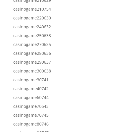
casinogame210629
casinogame210754
casinogame220630
casinogame240632
casinogame250633
casinogame270635
casinogame280636
casinogame290637
casinogame300638
casinogame30741
casinogame40742
casinogame60744
casinogame70543
casinogame70745
casinogame80746