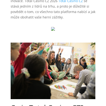
inovace. Total Casino CZ 2026
Total Casino CZ
se
stává jedním z lídrů na trhu, a proto je důležité si
povědět o tom, co všechno tato platforma nabízí a jak
může obohatit vaše herní zážitky.