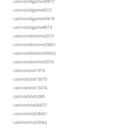
casinoslotgame30817
casinoslotgame6072
casinoslotgame60818
casinoslotgame8073
casinoslotonline2073
casinoslotonline29061
casinoslotonline30062
casinoslotonline3074
casinostslot1073
casinostslot13073
casinostslot15074
casinostslot2085
casinostslot26071
casinostslot28061
casinostslot29062