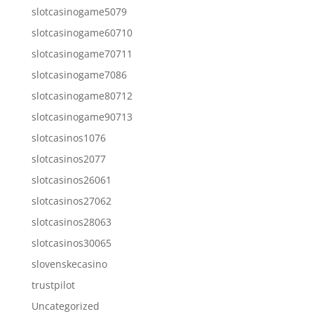
slotcasinogame5079
slotcasinogame60710
slotcasinogame70711
slotcasinogame7086
slotcasinogame80712
slotcasinogame90713
slotcasinos1076
slotcasinos2077
slotcasinos26061
slotcasinos27062
slotcasinos28063
slotcasinos30065
slovenskecasino
trustpilot
Uncategorized