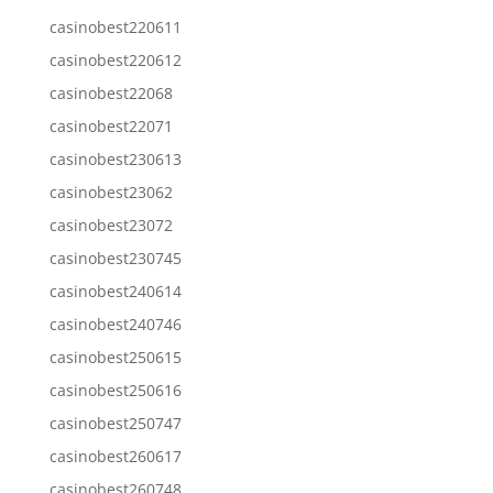
casinobest220611
casinobest220612
casinobest22068
casinobest22071
casinobest230613
casinobest23062
casinobest23072
casinobest230745
casinobest240614
casinobest240746
casinobest250615
casinobest250616
casinobest250747
casinobest260617
casinobest260748