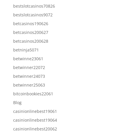
bestslotcasinos70826
bestslotcasinos9072
betcasinos190626
betcasinos200627
betcasinos200628
betninja5071
betwinne23061
betwinner22072
betwinner24073
betwinner25063
bitcoinbookies22061
Blog
casinionlinebest19061
casinionlinebest19064
casinionlinebest20062