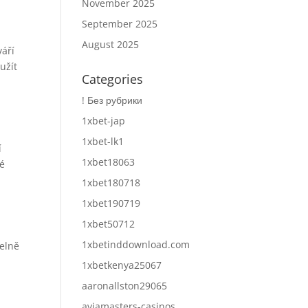
November 2025
September 2025
August 2025
váří
užít
Categories
! Без рубрики
1xbet-jap
1xbet-lk1
í
1xbet18063
vé
1xbet180718
1xbet190719
1xbet50712
1xbetinddownload.com
delně
1xbetkenya25067
aaronallston29065
aviamasters-casinos