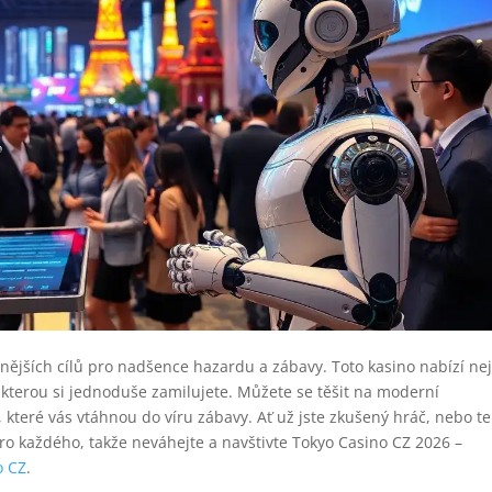
nějších cílů pro nadšence hazardu a zábavy. Toto kasino nabízí ne
, kterou si jednoduše zamilujete. Můžete se těšit na moderní
, které vás vtáhnou do víru zábavy. Ať už jste zkušený hráč, nebo t
o každého, takže neváhejte a navštivte Tokyo Casino CZ 2026 –
o CZ
.