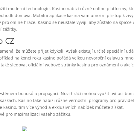
užití moderní technologie. Kasino nabízí různé online platformy, kt
pohodlí domova. Mobilní aplikace kasina vám umožní přístup k živ
pro online hráče. Kasino se neustále vyvíjí, aby zůstalo na špičce 
 zážitky.
o CZ
amená, že můžete přijet kdykoli. Avšak existují určité speciální udá
Například na konci roku kasino pořádá velkou novoroční oslavu s mn
také sledovat oficiální webové stránky kasina pro oznámení o akcí
ystémem bonusů a propagací. Noví hráči mohou využít uvítací bon
h sázkách. Kasino také nabízí různé věrnostní programy pro pravide
e kasino, tím více výhod a exkluzivních nabídek můžete získat.
ové pro maximalizaci vašeho zážitku.