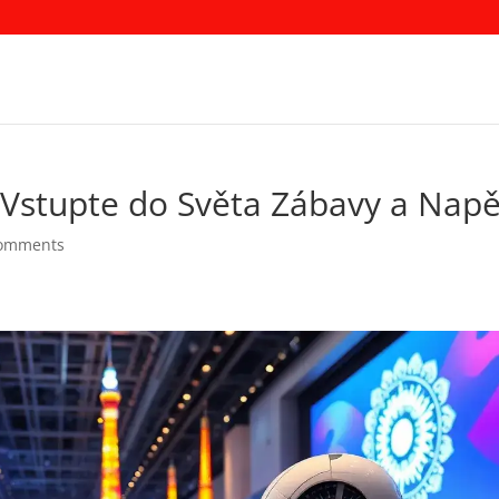
Vstupte do Světa Zábavy a Napě
comments