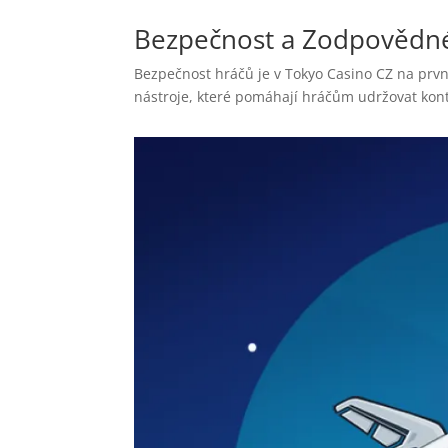
Bezpečnost a Zodpovědn
Bezpečnost hráčů je v Tokyo Casino CZ na prv
nástroje, které pomáhají hráčům udržovat kon