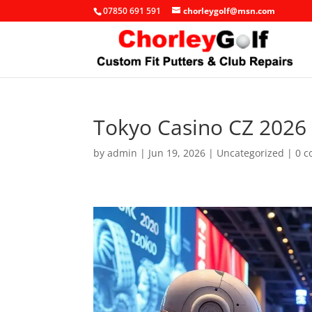
07850 691 591
chorleygolf@msn.com
Tokyo Casino CZ 2026 
by
admin
|
Jun 19, 2026
|
Uncategorized
|
0 