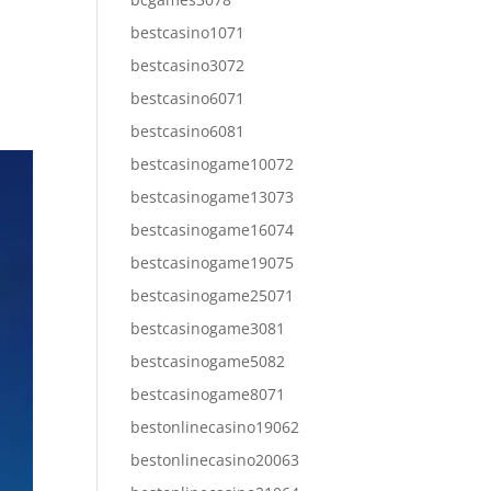
bestcasino1071
bestcasino3072
bestcasino6071
bestcasino6081
bestcasinogame10072
bestcasinogame13073
bestcasinogame16074
bestcasinogame19075
bestcasinogame25071
bestcasinogame3081
bestcasinogame5082
bestcasinogame8071
bestonlinecasino19062
bestonlinecasino20063