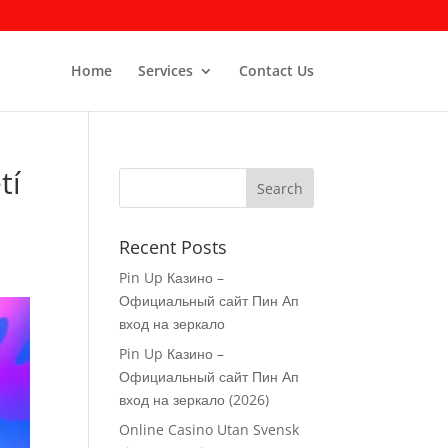
Home
Services
Contact Us
tí
Recent Posts
Pin Up Казино –
Официальный сайт Пин Ап
вход на зеркало
Pin Up Казино –
Официальный сайт Пин Ап
вход на зеркало (2026)
Online Casino Utan Svensk