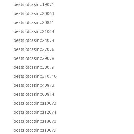
bestslotcasino19071
bestslotcasino20063
bestslotcasino20811
bestslotcasino21064
bestslotcasino24074
bestslotcasino27076
bestslotcasino29078
bestslotcasino30079
bestslotcasino310710
bestslotcasino40813
bestslotcasino60814
bestslotcasinos10073
bestslotcasinos12074
bestslotcasinos18078
bestslotcasinos19079