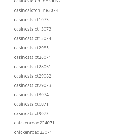
casinoslotonline30062
casinoslotonline3074
casinostslot1073
casinostslot13073
casinostslot15074
casinostslot2085
casinostslot26071
casinostslot28061
casinostslot29062
casinostslot29073
casinostslot3074
casinostslot6071
casinostslot9072
chickenroad224071
chickenroad23071