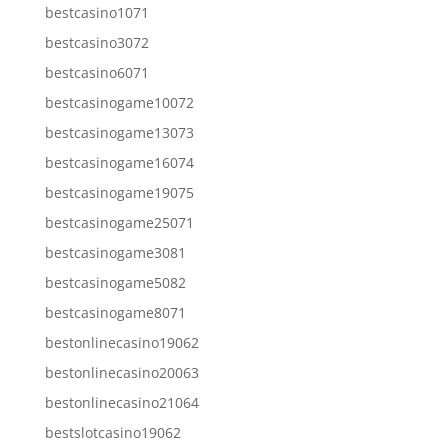
bestcasino1071
bestcasino3072
bestcasino6071
bestcasinogame10072
bestcasinogame13073
bestcasinogame16074
bestcasinogame19075
bestcasinogame25071
bestcasinogame3081
bestcasinogame5082
bestcasinogame8071
bestonlinecasino19062
bestonlinecasino20063
bestonlinecasino21064
bestslotcasino19062