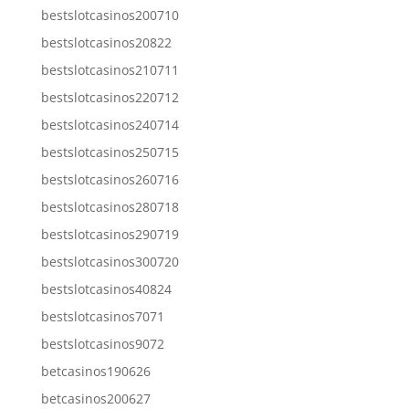
bestslotcasinos200710
bestslotcasinos20822
bestslotcasinos210711
bestslotcasinos220712
bestslotcasinos240714
bestslotcasinos250715
bestslotcasinos260716
bestslotcasinos280718
bestslotcasinos290719
bestslotcasinos300720
bestslotcasinos40824
bestslotcasinos7071
bestslotcasinos9072
betcasinos190626
betcasinos200627