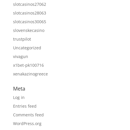
slotcasinos27062
slotcasinos28063
slotcasinos30065
slovenskecasino
trustpilot
Uncategorized
vivagun
x1bet-pk100716
xenakazinogreece
Meta
Log in
Entries feed
Comments feed
WordPress.org