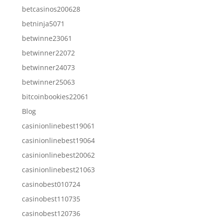
betcasinos200628
betninja5071
betwinne23061
betwinner22072
betwinner24073
betwinner25063
bitcoinbookies22061
Blog
casinionlinebest19061
casinionlinebest19064
casinionlinebest20062
casinionlinebest21063
casinobest010724
casinobest110735
casinobest120736