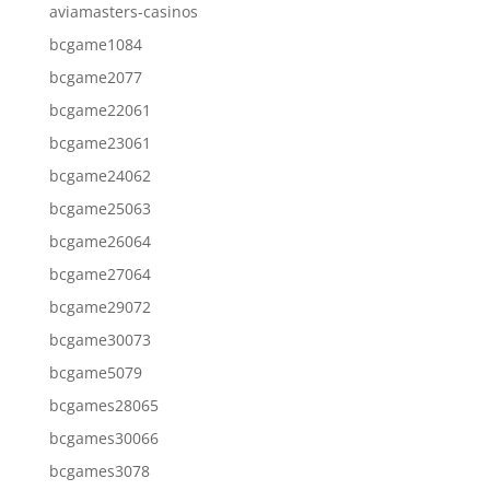
aviamasters-casinos
bcgame1084
bcgame2077
bcgame22061
bcgame23061
bcgame24062
bcgame25063
bcgame26064
bcgame27064
bcgame29072
bcgame30073
bcgame5079
bcgames28065
bcgames30066
bcgames3078