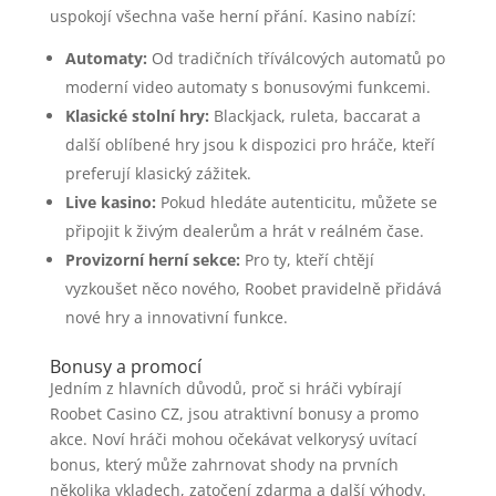
uspokojí všechna vaše herní přání. Kasino nabízí:
Automaty:
Od tradičních tříválcových automatů po
moderní video automaty s bonusovými funkcemi.
Klasické stolní hry:
Blackjack, ruleta, baccarat a
další oblíbené hry jsou k dispozici pro hráče, kteří
preferují klasický zážitek.
Live kasino:
Pokud hledáte autenticitu, můžete se
připojit k živým dealerům a hrát v reálném čase.
Provizorní herní sekce:
Pro ty, kteří chtějí
vyzkoušet něco nového, Roobet pravidelně přidává
nové hry a innovativní funkce.
Bonusy a promocí
Jedním z hlavních důvodů, proč si hráči vybírají
Roobet Casino CZ, jsou atraktivní bonusy a promo
akce. Noví hráči mohou očekávat velkorysý uvítací
bonus, který může zahrnovat shody na prvních
několika vkladech, zatočení zdarma a další výhody.