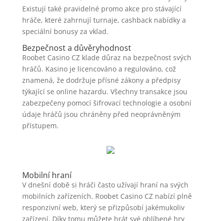
Existují také pravidelné promo akce pro stávající
hráče, které zahrnují turnaje, cashback nabídky a
speciální bonusy za vklad.
Bezpečnost a důvěryhodnost
Roobet Casino CZ klade důraz na bezpečnost svých
hráčů. Kasino je licencováno a regulováno, což
znamená, že dodržuje přísné zákony a předpisy
týkající se online hazardu. Všechny transakce jsou
zabezpečeny pomocí šifrovací technologie a osobní
údaje hráčů jsou chráněny před neoprávněným
přístupem.
Mobilní hraní
V dnešní době si hráči často užívají hraní na svých
mobilních zařízeních. Roobet Casino CZ nabízí plně
responzivní web, který se přizpůsobí jakémukoliv
zařízení. Díky tomu můžete hrát své oblíbené hry