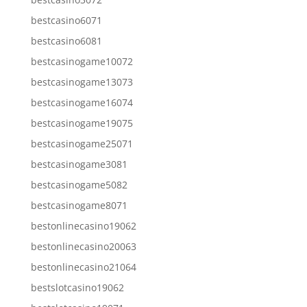
bestcasino6071
bestcasino6081
bestcasinogame10072
bestcasinogame13073
bestcasinogame16074
bestcasinogame19075
bestcasinogame25071
bestcasinogame3081
bestcasinogame5082
bestcasinogame8071
bestonlinecasino19062
bestonlinecasino20063
bestonlinecasino21064
bestslotcasino19062