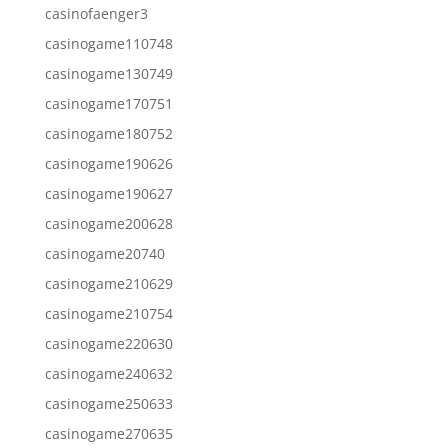
casinofaenger3
casinogame110748
casinogame130749
casinogame170751
casinogame180752
casinogame190626
casinogame190627
casinogame200628
casinogame20740
casinogame210629
casinogame210754
casinogame220630
casinogame240632
casinogame250633
casinogame270635