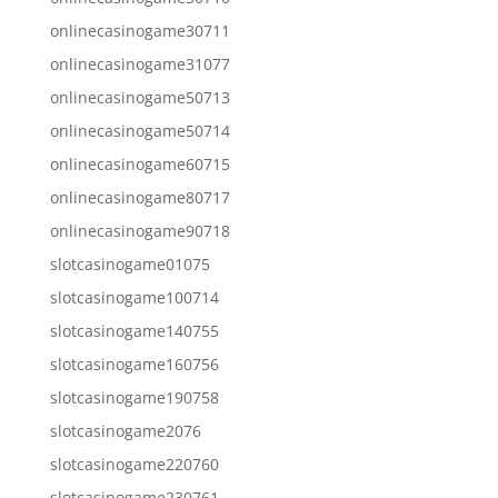
onlinecasinogame30711
onlinecasinogame31077
onlinecasinogame50713
onlinecasinogame50714
onlinecasinogame60715
onlinecasinogame80717
onlinecasinogame90718
slotcasinogame01075
slotcasinogame100714
slotcasinogame140755
slotcasinogame160756
slotcasinogame190758
slotcasinogame2076
slotcasinogame220760
slotcasinogame230761