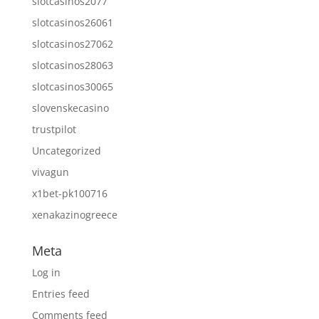
slotcasinos2077
slotcasinos26061
slotcasinos27062
slotcasinos28063
slotcasinos30065
slovenskecasino
trustpilot
Uncategorized
vivagun
x1bet-pk100716
xenakazinogreece
Meta
Log in
Entries feed
Comments feed