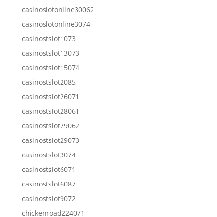
casinoslotonline30062
casinoslotonline3074
casinostslot1073
casinostslot13073
casinostslot15074
casinostslot2085
casinostslot26071
casinostslot28061
casinostslot29062
casinostslot29073
casinostslot3074
casinostslot6071
casinostslot6087
casinostslot9072
chickenroad224071