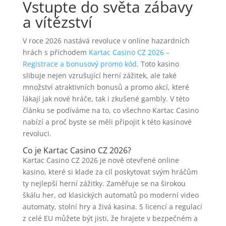
Vstupte do světa zábavy
a vítězství
V roce 2026 nastává revoluce v online hazardních
hrách s příchodem
Kartac Casino CZ 2026 –
Registrace a bonusový promo kód
. Toto kasino
slibuje nejen vzrušující herní zážitek, ale také
množství atraktivních bonusů a promo akcí, které
lákají jak nové hráče, tak i zkušené gambly. V této
článku se podíváme na to, co všechno Kartac Casino
nabízí a proč byste se měli připojit k této kasinové
revoluci.
Co je Kartac Casino CZ 2026?
Kartac Casino CZ 2026 je nově otevřené online
kasino, které si klade za cíl poskytovat svým hráčům
ty nejlepší herní zážitky. Zaměřuje se na širokou
škálu her, od klasických automatů po moderní video
automaty, stolní hry a živá kasina. S licencí a regulací
z celé EU můžete být jisti, že hrajete v bezpečném a