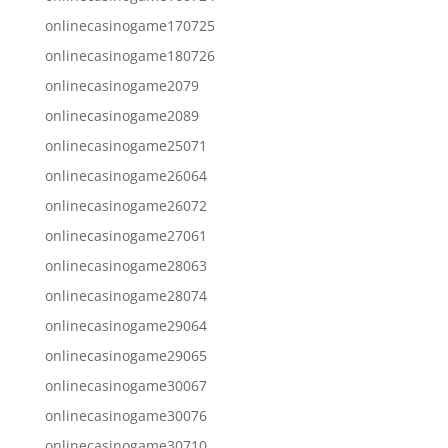
onlinecasinogame170725
onlinecasinogame180726
onlinecasinogame2079
onlinecasinogame2089
onlinecasinogame25071
onlinecasinogame26064
onlinecasinogame26072
onlinecasinogame27061
onlinecasinogame28063
onlinecasinogame28074
onlinecasinogame29064
onlinecasinogame29065
onlinecasinogame30067
onlinecasinogame30076
onlinecasinogame30710