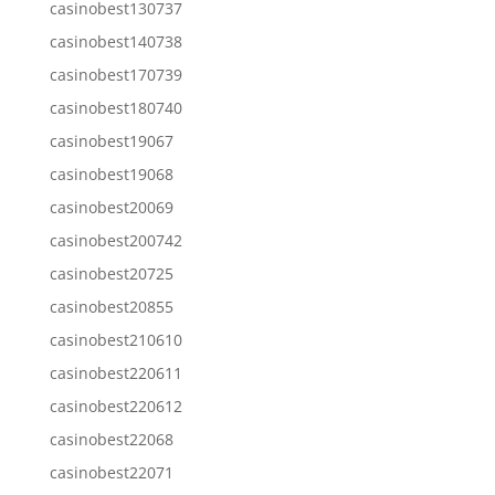
casinobest130737
casinobest140738
casinobest170739
casinobest180740
casinobest19067
casinobest19068
casinobest20069
casinobest200742
casinobest20725
casinobest20855
casinobest210610
casinobest220611
casinobest220612
casinobest22068
casinobest22071