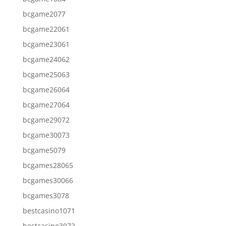
bcgame2077
bcgame22061
bcgame23061
bcgame24062
bcgame25063
bcgame26064
bcgame27064
bcgame29072
bcgame30073
bcgame5079
bcgames28065
bcgames30066
bcgames3078
bestcasino1071
bestcasino3072