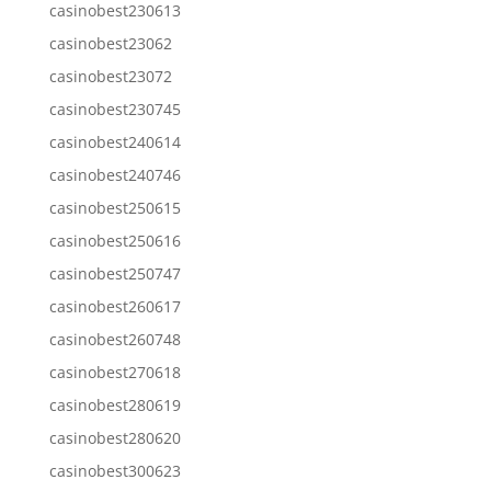
casinobest230613
casinobest23062
casinobest23072
casinobest230745
casinobest240614
casinobest240746
casinobest250615
casinobest250616
casinobest250747
casinobest260617
casinobest260748
casinobest270618
casinobest280619
casinobest280620
casinobest300623