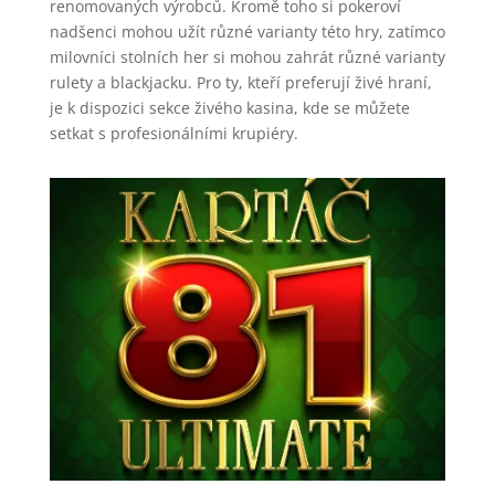
renomovaných výrobců. Kromě toho si pokeroví
nadšenci mohou užít různé varianty této hry, zatímco
milovníci stolních her si mohou zahrát různé varianty
rulety a blackjacku. Pro ty, kteří preferují živé hraní,
je k dispozici sekce živého kasina, kde se můžete
setkat s profesionálními krupiéry.