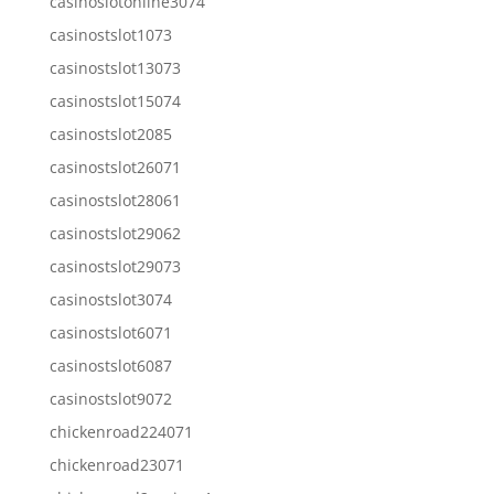
casinoslotonline3074
casinostslot1073
casinostslot13073
casinostslot15074
casinostslot2085
casinostslot26071
casinostslot28061
casinostslot29062
casinostslot29073
casinostslot3074
casinostslot6071
casinostslot6087
casinostslot9072
chickenroad224071
chickenroad23071