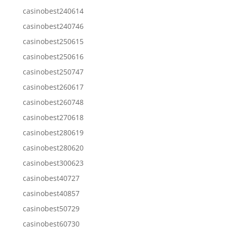
casinobest240614
casinobest240746
casinobest250615
casinobest250616
casinobest250747
casinobest260617
casinobest260748
casinobest270618
casinobest280619
casinobest280620
casinobest300623
casinobest40727
casinobest40857
casinobest50729
casinobest60730