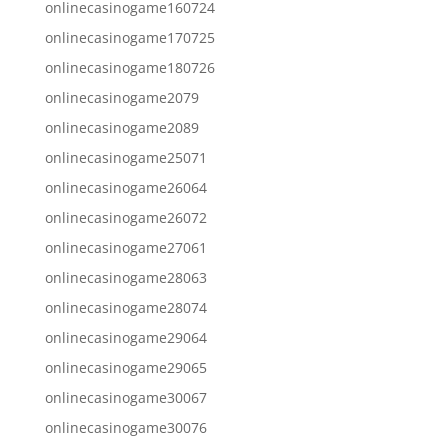
onlinecasinogame160724
onlinecasinogame170725
onlinecasinogame180726
onlinecasinogame2079
onlinecasinogame2089
onlinecasinogame25071
onlinecasinogame26064
onlinecasinogame26072
onlinecasinogame27061
onlinecasinogame28063
onlinecasinogame28074
onlinecasinogame29064
onlinecasinogame29065
onlinecasinogame30067
onlinecasinogame30076