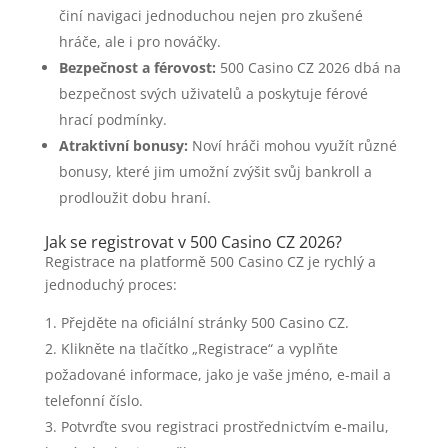
činí navigaci jednoduchou nejen pro zkušené
hráče, ale i pro nováčky.
Bezpečnost a férovost:
500 Casino CZ 2026 dbá na
bezpečnost svých uživatelů a poskytuje férové
hrací podmínky.
Atraktivní bonusy:
Noví hráči mohou využít různé
bonusy, které jim umožní zvýšit svůj bankroll a
prodloužit dobu hraní.
Jak se registrovat v 500 Casino CZ 2026?
Registrace na platformě 500 Casino CZ je rychlý a
jednoduchý proces:
Přejděte na oficiální stránky 500 Casino CZ.
Klikněte na tlačítko „Registrace“ a vyplňte
požadované informace, jako je vaše jméno, e-mail a
telefonní číslo.
Potvrďte svou registraci prostřednictvím e-mailu,