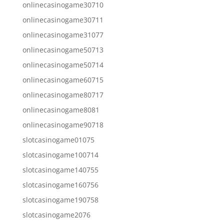
onlinecasinogame30710
onlinecasinogame30711
onlinecasinogame31077
onlinecasinogame50713
onlinecasinogame50714
onlinecasinogame60715
onlinecasinogame80717
onlinecasinogame8081
onlinecasinogame90718
slotcasinogame01075
slotcasinogame100714
slotcasinogame140755
slotcasinogame160756
slotcasinogame190758
slotcasinogame2076