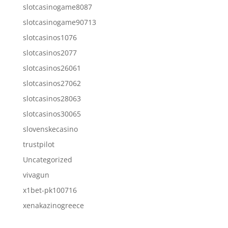
slotcasinogame8087
slotcasinogame90713
slotcasinos1076
slotcasinos2077
slotcasinos26061
slotcasinos27062
slotcasinos28063
slotcasinos30065
slovenskecasino
trustpilot
Uncategorized
vivagun
x1bet-pk100716
xenakazinogreece