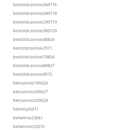
bestslotcasinos260716
bestslotcasinos280718
bestslotcasinos290719
bestslotcasinos300720
bestslotcasinos40824
bestslotcasinos7071
bestslotcasinos70826
bestslotcasinos80827
bestslotcasinos9072
betcasinos190626
betcasinos200627
betcasinos200628
betninja5071
betwinne23061
betwinner22072