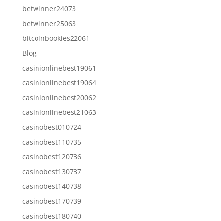
betwinner24073
betwinner25063
bitcoinbookies22061
Blog
casinionlinebest19061
casinionlinebest19064
casinionlinebest20062
casinionlinebest21063
casinobest010724
casinobest110735
casinobest120736
casinobest130737
casinobest140738
casinobest170739
casinobest180740