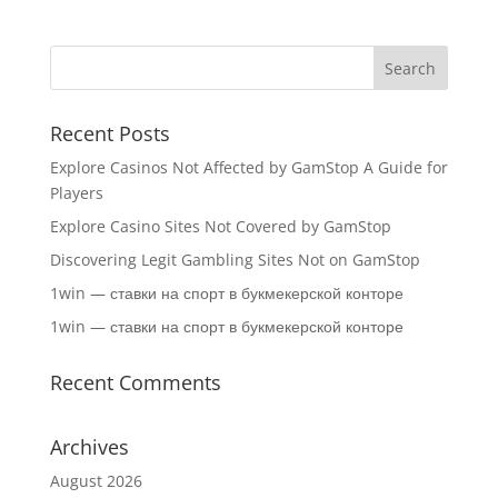
Recent Posts
Explore Casinos Not Affected by GamStop A Guide for
Players
Explore Casino Sites Not Covered by GamStop
Discovering Legit Gambling Sites Not on GamStop
1win — ставки на спорт в букмекерской конторе
1win — ставки на спорт в букмекерской конторе
Recent Comments
Archives
August 2026