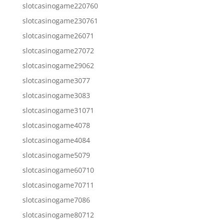
slotcasinogame220760
slotcasinogame230761
slotcasinogame26071
slotcasinogame27072
slotcasinogame29062
slotcasinogame3077
slotcasinogame3083
slotcasinogame31071
slotcasinogame4078
slotcasinogame4084
slotcasinogame5079
slotcasinogame60710
slotcasinogame70711
slotcasinogame7086
slotcasinogame80712