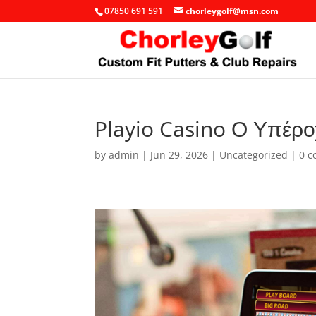
07850 691 591
chorleygolf@msn.com
Playio Casino Ο Υπέρ
by
admin
|
Jun 29, 2026
|
Uncategorized
|
0 