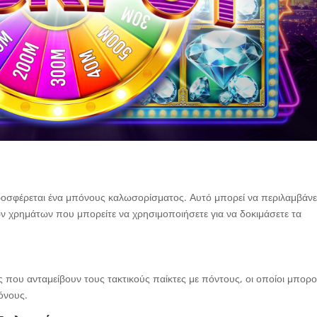
οσφέρεται ένα μπόνους καλωσορίσματος. Αυτό μπορεί να περιλαμβάνε
 χρημάτων που μπορείτε να χρησιμοποιήσετε για να δοκιμάσετε τα
ς που ανταμείβουν τους τακτικούς παίκτες με πόντους, οι οποίοι μπορ
όνους.