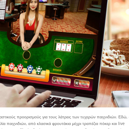
αστικούς προορισμούς για τους λάτρεις των τυχερών παιχνιδιών. Εδώ, 
ία παιχνιδιών, από κλασικά φρουτάκια μέχρι τραπέζια πόκερ και live