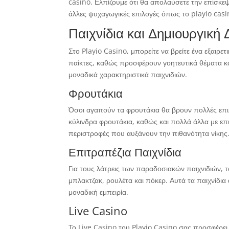
casino. Ελπίζουμε ότι θα απολαύσετε την επίσκεψ
άλλες ψυχαγωγικές επιλογές όπως το playio cas
Παιχνίδια και Δημιουργική
Στο Playio Casino, μπορείτε να βρείτε ένα εξαιρετ
παίκτες, καθώς προσφέρουν γοητευτικά θέματα και
μοναδικά χαρακτηριστικά παιχνιδιών.
Φρουτάκια
Όσοι αγαπούν τα φρουτάκια θα βρουν πολλές επιλ
κύλινδρα φρουτάκια, καθώς και πολλά άλλα με επ
περιστροφές που αυξάνουν την πιθανότητα νίκης
Επιτραπέζια Παιχνίδια
Για τους λάτρεις των παραδοσιακών παιχνιδιών, τ
μπλακτζακ, ρουλέτα και πόκερ. Αυτά τα παιχνίδια
μοναδική εμπειρία.
Live Casino
Το Live Casino του Playio Casino σας προσφέρει 