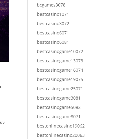
bcgames3078
bestcasino1071
bestcasino3072
bestcasino6071
bestcasino6081
bestcasinogame10072
bestcasinogame13073
bestcasinogame16074
bestcasinogame19075
ι
bestcasinogame25071
bestcasinogame3081
bestcasinogame5082
bestcasinogame8071
ούν
bestonlinecasino19062
bestonlinecasino20063