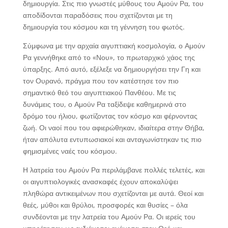
δημιουργία. Στις πιο γνωστές μύθους του Αμούν Ρα, του
αποδίδονται παραδόσεις που σχετίζονται με τη
δημιουργία του κόσμου και τη γέννηση του φωτός.
Σύμφωνα με την αρχαία αιγυπτιακή κοσμολογία, ο Αμούν
Ρα γεννήθηκε από το «Νου», το πρωταρχικό χάος της
ύπαρξης. Από αυτό, εξέλεξε να δημιουργήσει την Γη και
τον Ουρανό, πράγμα που τον κατέστησε τον πιο
σημαντικό θεό του αιγυπτιακού Πανθέου. Με τις
δυνάμεις του, ο Αμούν Ρα ταξίδεψε καθημερινά στο
δρόμο του ήλιου, φωτίζοντας τον κόσμο και φέρνοντας
ζωή. Οι ναοί που του αφιερώθηκαν, ιδιαίτερα στην Θήβα,
ήταν απόλυτα εντυπωσιακοί και ανταγωνίστηκαν τις πιο
φημισμένες ναές του κόσμου.
Η λατρεία του Αμούν Ρα περιλάμβανε πολλές τελετές, και
οι αιγυπτιολογικές ανασκαφές έχουν αποκαλύψει
πληθώρα αντικειμένων που σχετίζονται με αυτά. Θεοί και
θεές, μύθοι και θρύλοι, προσφορές και θυσίες – όλα
συνδέονται με την λατρεία του Αμούν Ρα. Οι ιερείς του