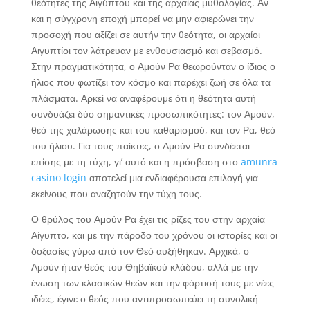
θεότητες της Αιγύπτου και της αρχαίας μυθολογίας. Αν
και η σύγχρονη εποχή μπορεί να μην αφιερώνει την
προσοχή που αξίζει σε αυτήν την θεότητα, οι αρχαίοι
Αιγυπτίοι τον λάτρευαν με ενθουσιασμό και σεβασμό.
Στην πραγματικότητα, ο Αμούν Ρα θεωρούνταν ο ίδιος ο
ήλιος που φωτίζει τον κόσμο και παρέχει ζωή σε όλα τα
πλάσματα. Αρκεί να αναφέρουμε ότι η θεότητα αυτή
συνδυάζει δύο σημαντικές προσωπικότητες: τον Αμούν,
θεό της χαλάρωσης και του καθαρισμού, και τον Ρα, θεό
του ήλιου. Για τους παίκτες, ο Αμούν Ρα συνδέεται
επίσης με τη τύχη, γι’ αυτό και η πρόσβαση στο
amunra
casino login
αποτελεί μια ενδιαφέρουσα επιλογή για
εκείνους που αναζητούν την τύχη τους.
Ο θρύλος του Αμούν Ρα έχει τις ρίζες του στην αρχαία
Αίγυπτο, και με την πάροδο του χρόνου οι ιστορίες και οι
δοξασίες γύρω από τον Θεό αυξήθηκαν. Αρχικά, ο
Αμούν ήταν θεός του Θηβαϊκού κλάδου, αλλά με την
ένωση των κλασικών θεών και την φόρτισή τους με νέες
ιδέες, έγινε ο θεός που αντιπροσωπεύει τη συνολική