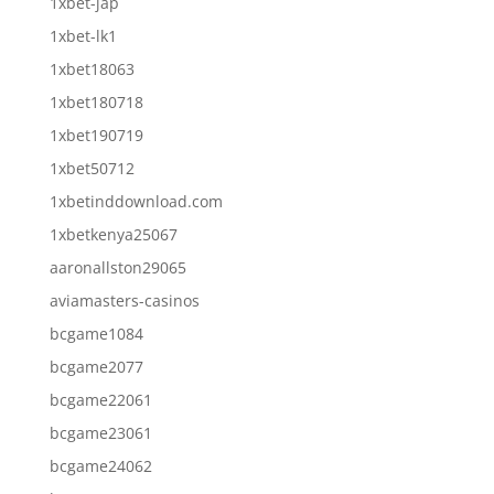
1xbet-jap
1xbet-lk1
1xbet18063
1xbet180718
1xbet190719
1xbet50712
1xbetinddownload.com
1xbetkenya25067
aaronallston29065
aviamasters-casinos
bcgame1084
bcgame2077
bcgame22061
bcgame23061
bcgame24062