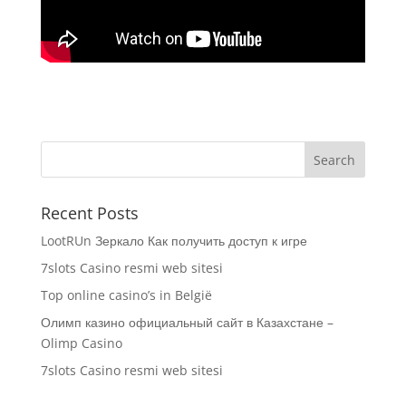
Recent Posts
LootRUn Зеркало Как получить доступ к игре
7slots Casino resmi web sitesi
Top online casino’s in België
Олимп казино официальный сайт в Казахстане –
Olimp Casino
7slots Casino resmi web sitesi