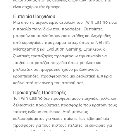
είναι αρχάριοι είτε έμπειροι.
Εμπειρία Παιχνιδιού
Μία από τις μεγαλύτερες ατραξιόν του Twin Casino είναι
η ποικιλία παιχνιδιών που προσφέρει. Οι παίκτες
μπορούν να απολαύσουν εκατοντάδες κουλοχέρηδες
από κορυφαίους προγραμματιστές, όπως οι NetEnt,
Microgaming και Evolution Gaming. Επιπλέον, οι
ζωντανές τραπεζαρίες προσφέρουν την ευκαιρία να
παίξετε επιτραπέζια παιχνίδια όπως ρουλέτα και
μπλάκτζακ σε πραγματικό χρόνο με ζωντανούς
κρουπιέρηδες, προσφέροντας μια ρεαλιστική εμπειρία
καζίνο από την άνεση του σπιτιού σας.
Προωθητικές Προσφορές
Το Twin Casino δεν προσφέρει μόνο παιχνίδια, αλλά και
δελεαστικές προωθητικές προσφορές που κρατούν τους
παίκτες ενθουσιασμένους. Από μπόνους
καλωσορίσματος για νέους παίκτες έως εβδομαδιαία
προσφορές για τους πιστούς πελάτες, οι ευκαιρίες για