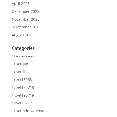
April 2026
December 2025
November 2025
September 2025
August 2025
Categories
! Без рубрики
1xbet-jap
1xbet-lk1
1xbet18063
1xbet180718
1xbet190719
1xbet50712
1xbetinddownload.com