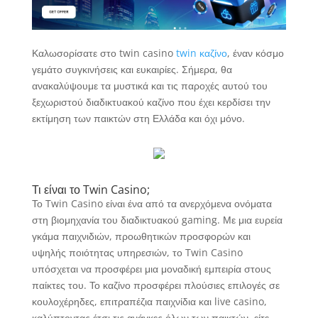
Καλωσορίσατε στο twin casino
twin καζίνο
, έναν κόσμο
γεμάτο συγκινήσεις και ευκαιρίες. Σήμερα, θα
ανακαλύψουμε τα μυστικά και τις παροχές αυτού του
ξεχωριστού διαδικτυακού καζίνο που έχει κερδίσει την
εκτίμηση των παικτών στη Ελλάδα και όχι μόνο.
Τι είναι το Twin Casino;
Το Twin Casino είναι ένα από τα ανερχόμενα ονόματα
στη βιομηχανία του διαδικτυακού gaming. Με μια ευρεία
γκάμα παιχνιδιών, προωθητικών προσφορών και
υψηλής ποιότητας υπηρεσιών, το Twin Casino
υπόσχεται να προσφέρει μια μοναδική εμπειρία στους
παίκτες του. Το καζίνο προσφέρει πλούσιες επιλογές σε
κουλοχέρηδες, επιτραπέζια παιχνίδια και live casino,
καλύπτοντας έτσι τις ανάγκες όλων των παικτών, είτε