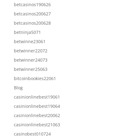
betcasinos190626
betcasinos200627
betcasinos200628
betninja5071
betwinne23061
betwinner22072
betwinner24073
betwinner25063
bitcoinbookies22061
Blog
casinionlinebest19061
casinionlinebest19064
casinionlinebest20062
casinionlinebest21063
casinobest010724