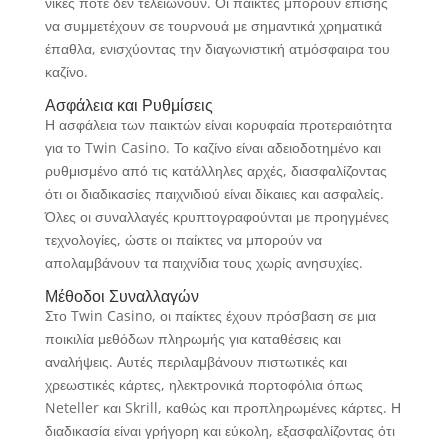
νίκες ποτέ δεν τελειώνουν. Οι παίκτες μπορούν επίσης
να συμμετέχουν σε τουρνουά με σημαντικά χρηματικά
έπαθλα, ενισχύοντας την διαγωνιστική ατμόσφαιρα του
καζίνο.
Ασφάλεια και Ρυθμίσεις
Η ασφάλεια των παικτών είναι κορυφαία προτεραιότητα
για το Twin Casino. Το καζίνο είναι αδειοδοτημένο και
ρυθμισμένο από τις κατάλληλες αρχές, διασφαλίζοντας
ότι οι διαδικασίες παιχνιδιού είναι δίκαιες και ασφαλείς.
Όλες οι συναλλαγές κρυπτογραφούνται με προηγμένες
τεχνολογίες, ώστε οι παίκτες να μπορούν να
απολαμβάνουν τα παιχνίδια τους χωρίς ανησυχίες.
Μέθοδοι Συναλλαγών
Στο Twin Casino, οι παίκτες έχουν πρόσβαση σε μια
ποικιλία μεθόδων πληρωμής για καταθέσεις και
αναλήψεις. Αυτές περιλαμβάνουν πιστωτικές και
χρεωστικές κάρτες, ηλεκτρονικά πορτοφόλια όπως
Neteller και Skrill, καθώς και προπληρωμένες κάρτες. Η
διαδικασία είναι γρήγορη και εύκολη, εξασφαλίζοντας ότι